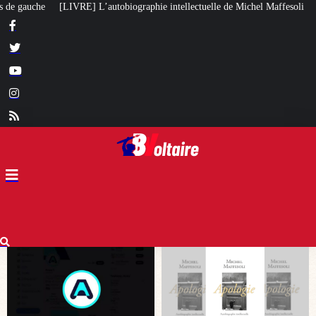
phie intellectuelle de Michel Maffesoli
Pour regagner son influence en Afr