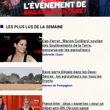
LES PLUS LUS DE LA SEMAINE
Cap-Ferret : Marion Cotillard, soutien
des Soulèvements de la Terre,
secourue par les agriculteurs
Gabrielle Cluzel
Rave-party illégale dans les Deux-
Sèvres : les agriculteurs sur tous les
fronts
Alienor de Pompignan
France Inter
: deux « expertes » pour un
débat anti-RN, l’Arcom saisie