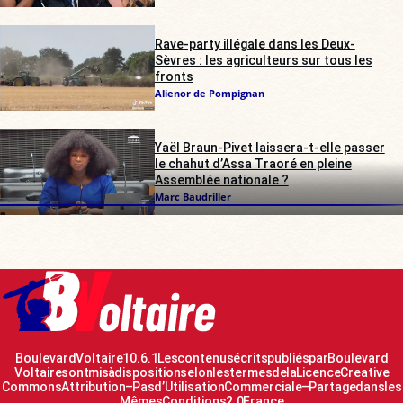
Rave-party illégale dans les Deux-
Sèvres : les agriculteurs sur tous les
fronts
Alienor de Pompignan
Yaël Braun-Pivet laissera-t-elle passer
le chahut d’Assa Traoré en pleine
Assemblée nationale ?
Marc Baudriller
Boulevard Voltaire 10.6.1 Les contenus écrits publiés par Boulevard
Voltaire sont mis à disposition selon les termes de la Licence Creative
Commons Attribution – Pas d’Utilisation Commerciale – Partage dans les
Mêmes Conditions 2.0 France