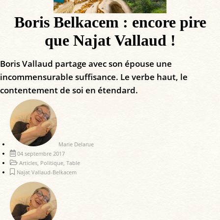
Boris Belkacem : encore pire
que Najat Vallaud !
Boris Vallaud partage avec son épouse une
incommensurable suffisance. Le verbe haut, le
contentement de soi en étendard.
Marie Delarue
04 septembre 2017
Articles
,
Politique
,
Table
Najat Vallaud-Belkacem