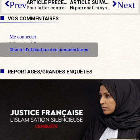
ARTICLE PRÉCÉDENT
ARTICLE SUIVANT
Prev
Next
Pour lutter contre l’échec à l’université, il faut en finir avec l’égalitarisme !
Ni patronat, ni syndicats, mais de l’efficacité consensuelle !
VOS COMMENTAIRES
Me connecter
M'inscrire à l'espace commentaire
Charte d'utilisation des commentaires
REPORTAGES/GRANDES ENQUÊTES