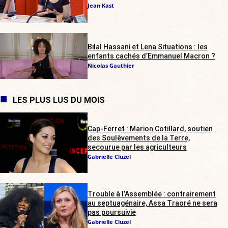
Jean Kast
Bilal Hassani et Lena Situations : les
enfants cachés d’Emmanuel Macron ?
Nicolas Gauthier
LES PLUS LUS DU MOIS
Cap-Ferret : Marion Cotillard, soutien
des Soulèvements de la Terre,
secourue par les agriculteurs
Gabrielle Cluzel
Trouble à l’Assemblée : contrairement
au septuagénaire, Assa Traoré ne sera
pas poursuivie
Gabrielle Cluzel