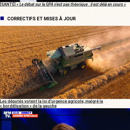
[SANTÉ]
« Le débat sur la GPA n’est pas théorique : il est déjà en cours »
CORRECTIFS ET MISES À JOUR
Les députés votent la loi d’urgence agricole, malgré la
« bordélisation » de la gauche