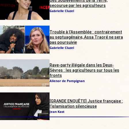
des Soulèvements de la Terre,
secourue par les agriculteurs
Gabrielle Cluzel
Trouble à l’Assemblée : contrairement
au septuagénaire, Assa Traoré ne sera
pas poursuivie
Gabrielle Cluzel
Rave-party illégale dans les Deux-
Sèvres : les agriculteurs sur tous les
fronts
Alienor de Pompignan
[GRANDE ENQUÊTE] Justice française :
l’islamisation silencieuse
Jean Kast