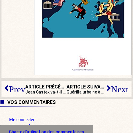
ARTICLE PRÉCÉDENT
ARTICLE SUIVANT
Prev
Next
Jean Castex va-t-il nous faire le coup du samedi soir ?
Guérilla urbaine à Sens : des dizaines de délinquants affrontent les forces de l’ordre pendant 4 heures
VOS COMMENTAIRES
Me connecter
M'inscrire à l'espace commentaire
Charte d'utilisation des commentaires