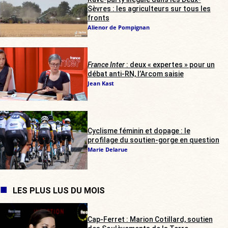
Sèvres : les agriculteurs sur tous les
fronts
Alienor de Pompignan
France Inter
: deux « expertes » pour un
débat anti-RN, l’Arcom saisie
Jean Kast
Cyclisme féminin et dopage : le
profilage du soutien-gorge en question
Marie Delarue
LES PLUS LUS DU MOIS
Cap-Ferret : Marion Cotillard, soutien