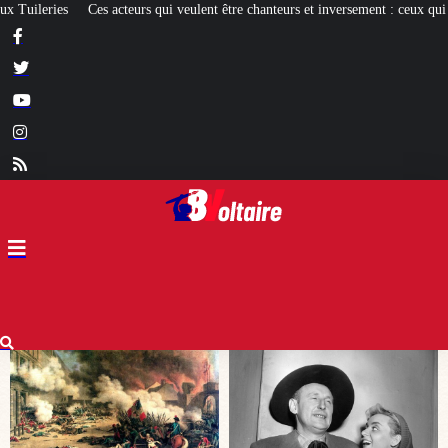
re chanteurs et inversement : ceux qui réussissent et les autres
[EXPO] La Mod