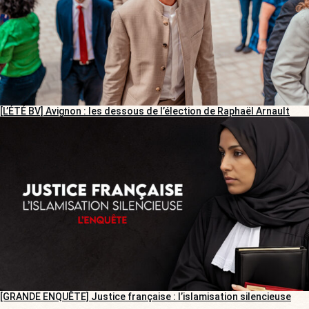
[L’ÉTÉ BV] Avignon : les dessous de l’élection de Raphaël Arnault
[GRANDE ENQUÊTE] Justice française : l’islamisation silencieuse