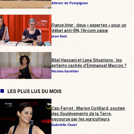
Alienor de Pompignan
France Inter
: deux « expertes » pour un
débat anti-RN, l’Arcom saisie
Jean Kast
Bilal Hassani et Lena Situations : les
enfants cachés d’Emmanuel Macron ?
Nicolas Gauthier
LES PLUS LUS DU MOIS
Cap-Ferret : Marion Cotillard, soutien
des Soulèvements de la Terre,
secourue par les agriculteurs
Gabrielle Cluzel