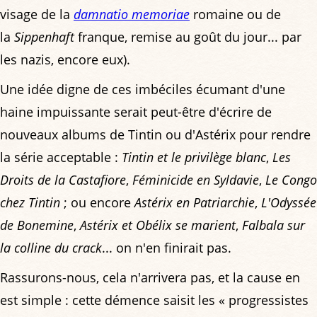
visage de la
damnatio memoriae
romaine ou de
la
Sippenhaft
franque, remise au goût du jour... par
les nazis, encore eux).
Une idée digne de ces imbéciles écumant d'une
haine impuissante serait peut-être d'écrire de
nouveaux albums de Tintin ou d'Astérix pour rendre
la série acceptable :
Tintin et le privilège blanc
,
Les
Droits de la Castafiore
,
Féminicide en Syldavie
,
Le Congo
chez Tintin
; ou encore
Astérix en Patriarchie
,
L'Odyssée
de Bonemine
,
Astérix et Obélix se marient
,
Falbala sur
la colline du crack
... on n'en finirait pas.
Rassurons-nous, cela n'arrivera pas, et la cause en
est simple : cette démence saisit les « progressistes