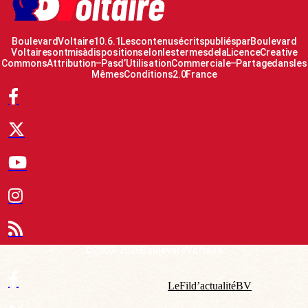
Boulevard Voltaire 10.6.1 Les contenus écrits publiés par Boulevard
Voltaire sont mis à disposition selon les termes de la Licence Creative
Commons Attribution – Pas d’Utilisation Commerciale – Partage dans les
Mêmes Conditions 2.0 France
© 2007-2026 Boulevard Voltaire
Le Fil d’actualité BV