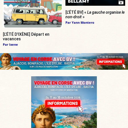
[L’ÉTÉ BV] «
La gauche organise le
non-droit
»
Par
Yann Montero
[L’ÉTÉ D’IXÈNE] Départ en
vacances
Par
Ixene