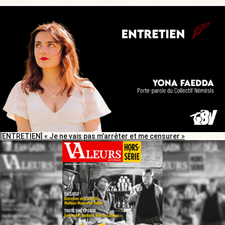
[ENTRETIEN] « Je ne vais pas m’arrêter et me censurer »