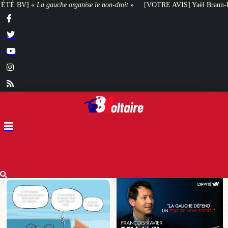
on-droit
»
[VOTRE AVIS] Yaël Braun-Pivet doit-elle renoncer à son projet a