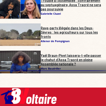
Trouble à l’Assemblée : contrairement
au septuagénaire, Assa Traoré ne sera
pas poursuivie
Gabrielle Cluzel
Rave-party illégale dans les Deux-
Sèvres : les agriculteurs sur tous les
fronts
Alienor de Pompignan
Yaël Braun-Pivet laissera-t-elle passer
le chahut d’Assa Traoré en pleine
Assemblée nationale ?
Marc Baudriller