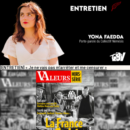
[ENTRETIEN] « Je ne vais pas m’arrêter et me censurer »