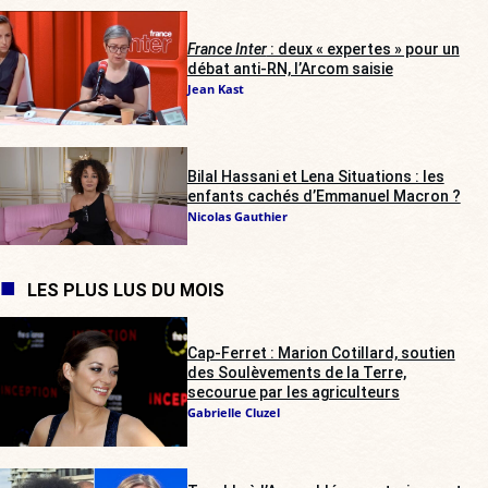
France Inter
: deux « expertes » pour un
débat anti-RN, l’Arcom saisie
Jean Kast
Bilal Hassani et Lena Situations : les
enfants cachés d’Emmanuel Macron ?
Nicolas Gauthier
LES PLUS LUS DU MOIS
Cap-Ferret : Marion Cotillard, soutien
des Soulèvements de la Terre,
secourue par les agriculteurs
Gabrielle Cluzel