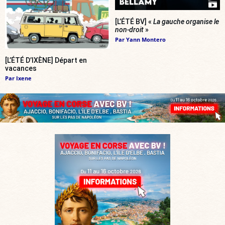
[L’ÉTÉ BV] «
La gauche organise le
non-droit
»
Par
Yann Montero
[L’ÉTÉ D’IXÈNE] Départ en
vacances
Par
Ixene