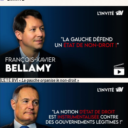
[L’ÉTÉ BV] «
La gauche organise le non-droit
»