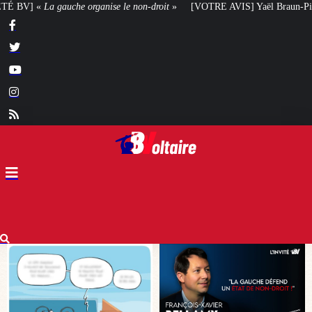
n-droit
»
[VOTRE AVIS] Yaël Braun-Pivet doit-elle renoncer à son projet ar