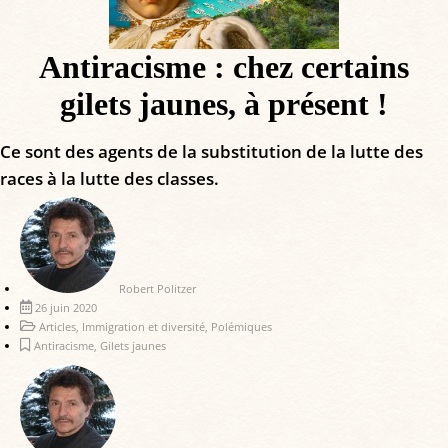
Antiracisme : chez certains
gilets jaunes, à présent !
Ce sont des agents de la substitution de la lutte des
races à la lutte des classes.
Robert Politzer
26 juin 2020
Articles
,
Immigration et diversité
,
Polémiques
Antiracisme
,
Gilets jaunes