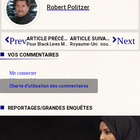
Robert Politzer
ARTICLE PRÉCÉDENT
ARTICLE SUIVANT
Prev
Next
Pour Black Lives Matter, Jésus ne doit pas être un homme blanc. Et pour Mahomet ?
Royaume-Uni : nouvelle attaque au couteau à Glasgow, le suspect abattu
VOS COMMENTAIRES
Me connecter
M'inscrire à l'espace commentaire
Charte d'utilisation des commentaires
REPORTAGES/GRANDES ENQUÊTES