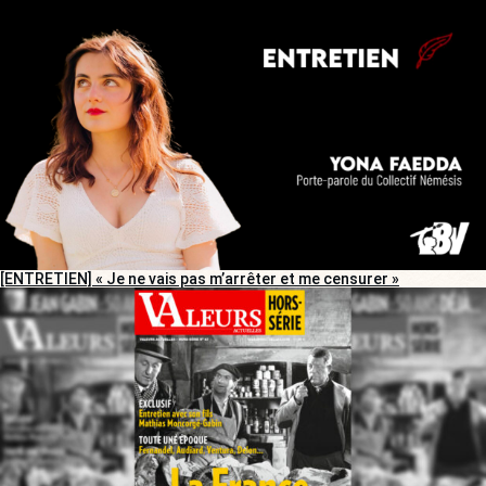
[ENTRETIEN] « Je ne vais pas m’arrêter et me censurer »