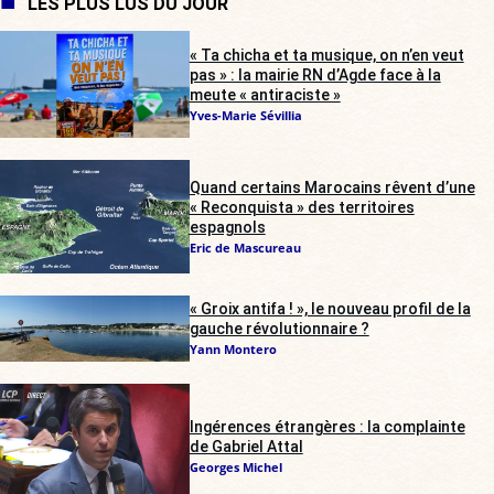
LES PLUS LUS DU JOUR
« Ta chicha et ta musique, on n’en veut
pas » : la mairie RN d’Agde face à la
meute « antiraciste »
Yves-Marie Sévillia
Quand certains Marocains rêvent d’une
« Reconquista » des territoires
espagnols
Eric de Mascureau
« Groix antifa ! », le nouveau profil de la
gauche révolutionnaire ?
Yann Montero
Ingérences étrangères : la complainte
de Gabriel Attal
Georges Michel