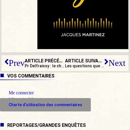
ARTICLE PRÉCÉDENT
ARTICLE SUIVANT
Prev
Next
Pr Delfraissy : le châtiment ?
Les questions que posent le départ de Brune Poirson et sa double nationalité à notre démocratie
VOS COMMENTAIRES
Me connecter
M'inscrire à l'espace commentaire
Charte d'utilisation des commentaires
REPORTAGES/GRANDES ENQUÊTES