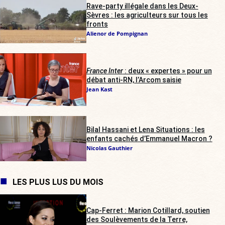
Rave-party illégale dans les Deux-
Sèvres : les agriculteurs sur tous les
fronts
Alienor de Pompignan
France Inter
: deux « expertes » pour un
débat anti-RN, l’Arcom saisie
Jean Kast
Bilal Hassani et Lena Situations : les
enfants cachés d’Emmanuel Macron ?
Nicolas Gauthier
LES PLUS LUS DU MOIS
Cap-Ferret : Marion Cotillard, soutien
des Soulèvements de la Terre,