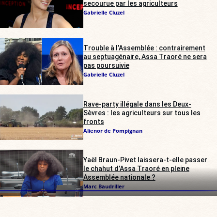
secourue par les agriculteurs
Gabrielle Cluzel
Trouble à l’Assemblée : contrairement
au septuagénaire, Assa Traoré ne sera
pas poursuivie
Gabrielle Cluzel
Rave-party illégale dans les Deux-
Sèvres : les agriculteurs sur tous les
fronts
Alienor de Pompignan
Yaël Braun-Pivet laissera-t-elle passer
le chahut d’Assa Traoré en pleine
Assemblée nationale ?
Marc Baudriller