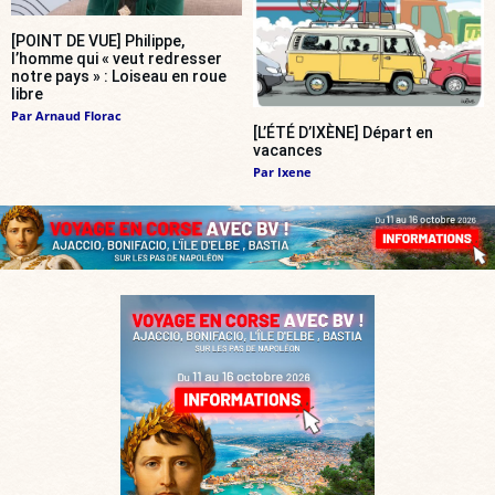
[POINT DE VUE] Philippe,
l’homme qui « veut redresser
notre pays » : Loiseau en roue
libre
Par
Arnaud Florac
[L’ÉTÉ D’IXÈNE] Départ en
vacances
Par
Ixene