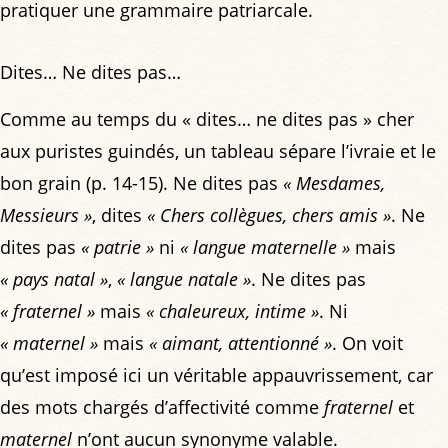
pratiquer une grammaire patriarcale.
Dites… Ne dites pas…
Comme au temps du « dites… ne dites pas » cher
aux puristes guindés, un tableau sépare l’ivraie et le
bon grain (p. 14-15). Ne dites pas
« Mesdames,
Messieurs »
, dites
« Chers collègues, chers amis »
. Ne
dites pas
« patrie »
ni
« langue maternelle »
mais
« pays natal »
,
« langue natale »
. Ne dites pas
« fraternel »
mais
« chaleureux, intime »
. Ni
« maternel »
mais
« aimant, attentionné »
. On voit
qu’est imposé ici un véritable appauvrissement, car
des mots chargés d’affectivité comme
fraternel
et
maternel
n’ont aucun synonyme valable.