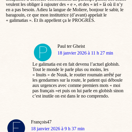
veulent les obliger à rajouter des « e », et des « iel » là où il n’y
en a pas besoin. Adieu la langue de Moliere, bonjour le sabir, le
baragouin, ce que mon institutrice (d’avant) appelait le
« galimatias ». Et ils appellent ça le PROGRÈS.
Paul ter Gheist
dit
18 janvier 2026 à 11 h 27 min
:
Le galimatia est en fait devenu l’actuel globish.
Tout le monde le parle plus ou moins, les
« Inuits » de Nuuk, le routier roumain arrêté par
les gendarmes sur la route, le patient qui déboule
aux urgences avec comme premiers mots « moi
pas français »et puis on lui parle en globish sinon
c’est inutile on est dans le no comprendo.
François47
dit
18 janvier 2026 à 9 h 37 min