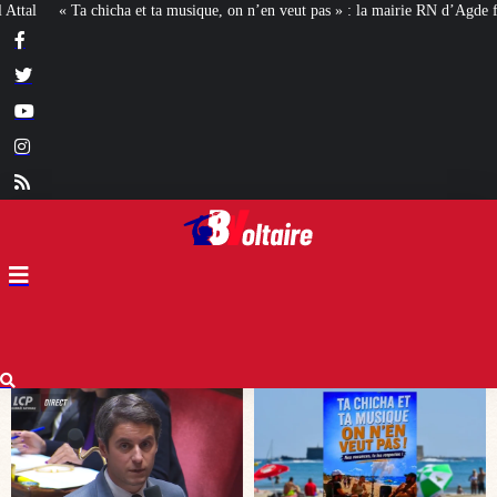
on n’en veut pas » : la mairie RN d’Agde face à la meute « antiraciste »
La h