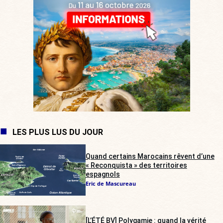
LES PLUS LUS DU JOUR
Quand certains Marocains rêvent d’une
« Reconquista » des territoires
espagnols
Eric de Mascureau
[L’ÉTÉ BV] Polygamie : quand la vérité