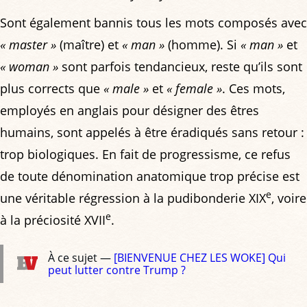
Sont également bannis tous les mots composés avec
« master »
(maître) et
« man »
(homme). Si
« man »
et
« woman »
sont parfois tendancieux, reste qu’ils sont
plus corrects que
« male »
et
« female »
. Ces mots,
employés en anglais pour désigner des êtres
humains, sont appelés à être éradiqués sans retour :
trop biologiques. En fait de progressisme, ce refus
de toute dénomination anatomique trop précise est
e
une véritable régression à la pudibonderie XIX
, voire
e
à la préciosité XVII
.
À ce sujet —
[BIENVENUE CHEZ LES WOKE] Qui
peut lutter contre Trump ?