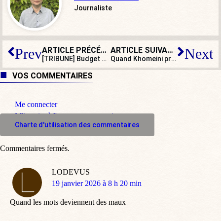
Journaliste
ARTICLE PRÉCÉDENT
ARTICLE SUIVANT
Prev
Next
[TRIBUNE] Budget 2026 : tout ça pour ça !
Quand Khomeini préparait sa révolution islamique depuis la France
VOS COMMENTAIRES
Me connecter
M'inscrire à l'espace commentaire
Charte d'utilisation des commentaires
Commentaires fermés.
LODEVUS
dit
19 janvier 2026 à 8 h 20 min
:
Quand les mots deviennent des maux