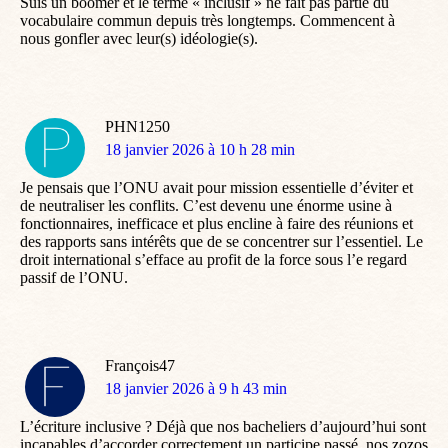
Suis un boomer et le terme « inclusif » ne fait pas partie du
vocabulaire commun depuis très longtemps. Commencent à
nous gonfler avec leur(s) idéologie(s).
PHN1250
dit
18 janvier 2026 à 10 h 28 min
:
Je pensais que l’ONU avait pour mission essentielle d’éviter et
de neutraliser les conflits. C’est devenu une énorme usine à
fonctionnaires, inefficace et plus encline à faire des réunions et
des rapports sans intérêts que de se concentrer sur l’essentiel. Le
droit international s’efface au profit de la force sous l’e regard
passif de l’ONU.
François47
dit
18 janvier 2026 à 9 h 43 min
:
L’écriture inclusive ? Déjà que nos bacheliers d’aujourd’hui sont
incapables d’accorder correctement un participe passé, nos zozos