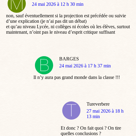
dit
24 mai 2026 à 12 h 30 min
:
non, sauf éventuellement si la projection est précédée ou suivie
d’une explication (je n’ai pas dit un débat)
et qu’au niveau Lycée, ni collèges ni écoles où les élèves, surtout
maintenant, n’oint pas le niveau d’esprit critique suffisant
BARGES
dit
24 mai 2026 à 17 h 37 min
:
Il n’y aura pas grand monde dans la classe !!!
Tureverbere
dit
27 mai 2026 à 18 h
:
13 min
Et donc ? On fait quoi ? On tire
quelles conclusions ?