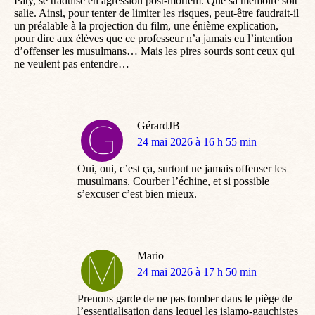
Paty, se traduise en agression post-mortem. Que sa mémoire soit
salie. Ainsi, pour tenter de limiter les risques, peut-être faudrait-il
un préalable à la projection du film, une énième explication,
pour dire aux élèves que ce professeur n’a jamais eu l’intention
d’offenser les musulmans… Mais les pires sourds sont ceux qui
ne veulent pas entendre…
GérardJB
dit
24 mai 2026 à 16 h 55 min
:
Oui, oui, c’est ça, surtout ne jamais offenser les
musulmans. Courber l’échine, et si possible
s’excuser c’est bien mieux.
Mario
dit
24 mai 2026 à 17 h 50 min
:
Prenons garde de ne pas tomber dans le piège de
l’essentialisation dans lequel les islamo-gauchistes