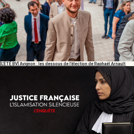
[L’ÉTÉ BV] Avignon : les dessous de l’élection de Raphaël Arnault