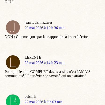
O U I
jean louis mazieres
dit
29 mai 2026 à 12 h 36 min
:
NON : Commençons par leur apprendre à lire et à écrire.
LEPENTE
dit
28 mai 2026 à 14 h 23 min
:
Pourquoi le nom COMPLET des assassins n’est JAMAIS
communiqué ? Pour éviter de savoir à qui on a affaire ?
belchris
dit
27 mai 2026 à 9 h 03 min