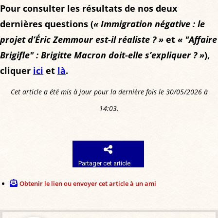
of
Pour consulter les résultats de nos deux
votes,
7%
votes,
dernières questions (
1355
« Immigration négative : le
of
41
projet d’Éric Zemmour est-il réaliste ? »
votes
et
« "Affaire
votes,
votes
Brigifle" : Brigitte Macron doit-elle s’expliquer ? »
),
111
cliquer
ici
et
là
.
votes
Cet article a été mis à jour pour la dernière fois le 30/05/2026 à
14:03.
Partager cet article
Obtenir le lien ou envoyer cet article à un ami