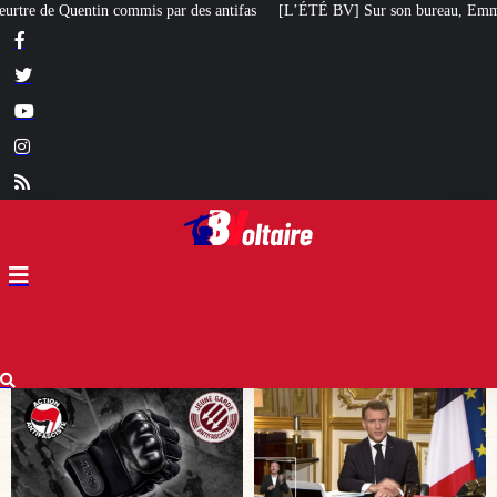
fas
[L’ÉTÉ BV] Sur son bureau, Emmanuel Macron a posé le livre d’un poète 