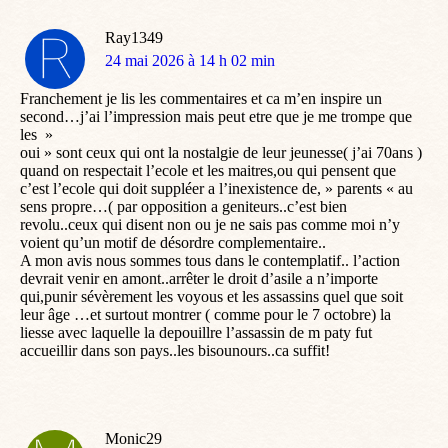
Ray1349
dit
24 mai 2026 à 14 h 02 min
:
Franchement je lis les commentaires et ca m’en inspire un
second…j’ai l’impression mais peut etre que je me trompe que
les »
oui » sont ceux qui ont la nostalgie de leur jeunesse( j’ai 70ans )
quand on respectait l’ecole et les maitres,ou qui pensent que
c’est l’ecole qui doit suppléer a l’inexistence de, » parents « au
sens propre…( par opposition a geniteurs..c’est bien
revolu..ceux qui disent non ou je ne sais pas comme moi n’y
voient qu’un motif de désordre complementaire..
A mon avis nous sommes tous dans le contemplatif.. l’action
devrait venir en amont..arrêter le droit d’asile a n’importe
qui,punir sévèrement les voyous et les assassins quel que soit
leur âge …et surtout montrer ( comme pour le 7 octobre) la
liesse avec laquelle la depouillre l’assassin de m paty fut
accueillir dans son pays..les bisounours..ca suffit!
Monic29