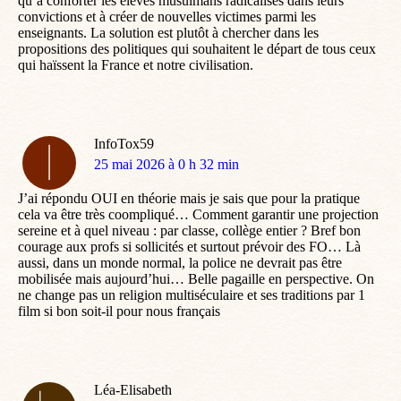
qu’à conforter les élèves musulmans radicalisés dans leurs
convictions et à créer de nouvelles victimes parmi les
enseignants. La solution est plutôt à chercher dans les
propositions des politiques qui souhaitent le départ de tous ceux
qui haïssent la France et notre civilisation.
InfoTox59
dit
25 mai 2026 à 0 h 32 min
:
J’ai répondu OUI en théorie mais je sais que pour la pratique
cela va être très coompliqué… Comment garantir une projection
sereine et à quel niveau : par classe, collège entier ? Bref bon
courage aux profs si sollicités et surtout prévoir des FO… Là
aussi, dans un monde normal, la police ne devrait pas être
mobilisée mais aujourd’hui… Belle pagaille en perspective. On
ne change pas un religion multiséculaire et ses traditions par 1
film si bon soit-il pour nous français
Léa-Elisabeth