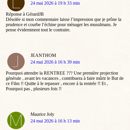
dit
24 mai 2026 à 19 h 33 min
:
Réponse à GérardJB
Désolée si mon commentaire laisse l’impression que je prône la
prudence et courbe l’échine pour ménager les musulmans. Je
pense évidemment tout le contraire.
JEANTHOM
dit
24 mai 2026 à 16 h 39 min
:
Pourquoi attendre la RENTREE ??? Une première projection
générale , avant les vacances , contribuera à faire mûrir le But de
ce Film !! Quitte à le repasser , encore à la rentrée !! Et ,
Pourquoi pas , plusieurs fois !!
Maurice Joly
dit
24 mai 2026 à 16 h 13 min
: