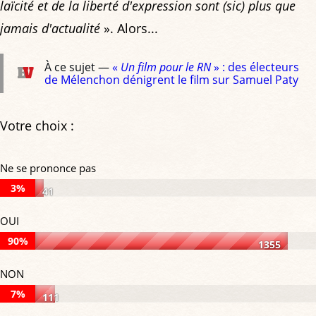
laïcité et de la liberté d'expression sont (sic) plus que
jamais d'actualité
». Alors...
À ce sujet —
«
Un film pour le RN
» : des électeurs
de Mélenchon dénigrent le film sur Samuel Paty
Votre choix :
Ne se prononce pas
3%
41
Ne
OUI
se
90%
1355
prononce
OUI:
NON
pas:
90%
7%
3%
111
of
NON: