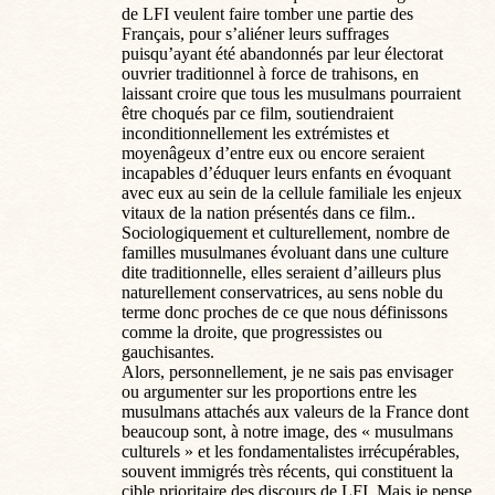
de LFI veulent faire tomber une partie des
Français, pour s’aliéner leurs suffrages
puisqu’ayant été abandonnés par leur électorat
ouvrier traditionnel à force de trahisons, en
laissant croire que tous les musulmans pourraient
être choqués par ce film, soutiendraient
inconditionnellement les extrémistes et
moyenâgeux d’entre eux ou encore seraient
incapables d’éduquer leurs enfants en évoquant
avec eux au sein de la cellule familiale les enjeux
vitaux de la nation présentés dans ce film..
Sociologiquement et culturellement, nombre de
familles musulmanes évoluant dans une culture
dite traditionnelle, elles seraient d’ailleurs plus
naturellement conservatrices, au sens noble du
terme donc proches de ce que nous définissons
comme la droite, que progressistes ou
gauchisantes.
Alors, personnellement, je ne sais pas envisager
ou argumenter sur les proportions entre les
musulmans attachés aux valeurs de la France dont
beaucoup sont, à notre image, des « musulmans
culturels » et les fondamentalistes irrécupérables,
souvent immigrés très récents, qui constituent la
cible prioritaire des discours de LFI. Mais je pense