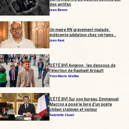
des antifas
Jean Bexon
Un maire RN gravement malade :
indécente jubilation chez certains…
Jean Kast
[L’ÉTÉ BV] Avignon : les dessous de
l’élection de Raphaël Arnault
Yves-Marie Sévillia
[L’ÉTÉ BV] Sur son bureau, Emmanuel
Macron a posé le livre d’un poète
chilien stalinien et violeur
Gabrielle Cluzel