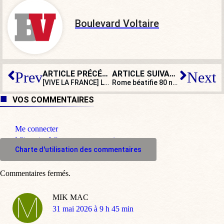
Boulevard Voltaire
ARTICLE PRÉCÉDENT
ARTICLE SUIVANT
Prev
Next
[VIVE LA FRANCE] La porcelaine de Limoges reconnue et protégée en Europe
Rome béatifie 80 nouveaux martyrs oubliés de la guerre d’Espagne
VOS COMMENTAIRES
Me connecter
M'inscrire à l'espace commentaire
Charte d'utilisation des commentaires
Commentaires fermés.
MIK MAC
dit
31 mai 2026 à 9 h 45 min
: