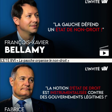
[L’ÉTÉ BV] «
La gauche organise le non-droit
»