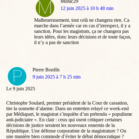
Monic29
dit
12 juin 2025 à 10 h 48 min
:
Malheureusement, tout celà ne changera rien. Ca
marche dans l’armée car en cas d’irrerspect, il y a
sanction. Pour les magistrats, ça ne changera pas
leurs idées, donc leurs décisions et de toute façon,
il n’y a pas de sanction
Pierre Bonfils
dit
9 juin 2025 à 7 h 25 min
:
Le 9 juin 2025
Christophe Soulard, premier président de la Cour de cassation,
tire la sonnette d’alarme. Dans un entretien relayé ce week-end
par Médiapart, le magistrat s’inquiète d’un prétendu « populisme
anti-judiciaire ». En clair : ceux qui osent critiquer certaines
décisions de justice seraient les nouveaux ennemis de la
République. Une défense corporatiste de la magistrature ? Ou
une manière bien commode d’éviter le débat démocratique ?