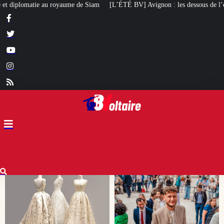
[L’ÉTÉ BV] Avignon : les dessous de l’élection de Raphaël Arnault
Un mai