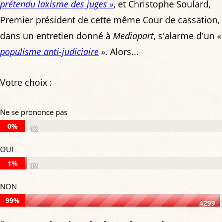
prétendu laxisme des juges »
, et Christophe Soulard,
Premier président de cette même Cour de cassation,
dans un entretien donné à
Mediapart
, s'alarme d'un
«
populisme anti-judiciaire
»
. Alors...
Votre choix :
Ne se prononce pas
0%
12
Ne
OUI
se
1%
32
prononce
OUI:
NON
pas:
1%
99%
0%
4299
of
NON:
of