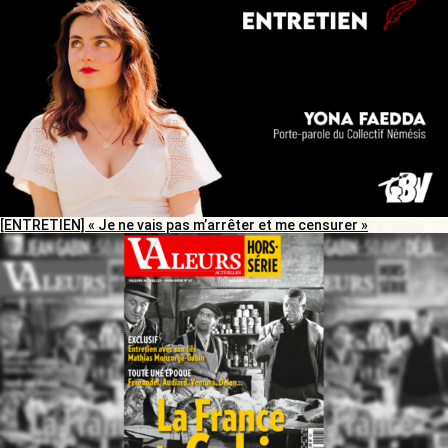
[ENTRETIEN] « Je ne vais pas m’arrêter et me censurer »