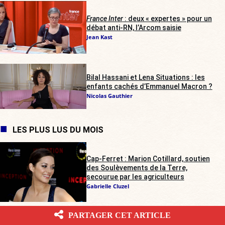
France Inter
: deux « expertes » pour un
débat anti-RN, l’Arcom saisie
Jean Kast
Bilal Hassani et Lena Situations : les
enfants cachés d’Emmanuel Macron ?
Nicolas Gauthier
LES PLUS LUS DU MOIS
Cap-Ferret : Marion Cotillard, soutien
des Soulèvements de la Terre,
secourue par les agriculteurs
Gabrielle Cluzel
PARTAGER CET ARTICLE
Trouble à l’Assemblée : contrairement