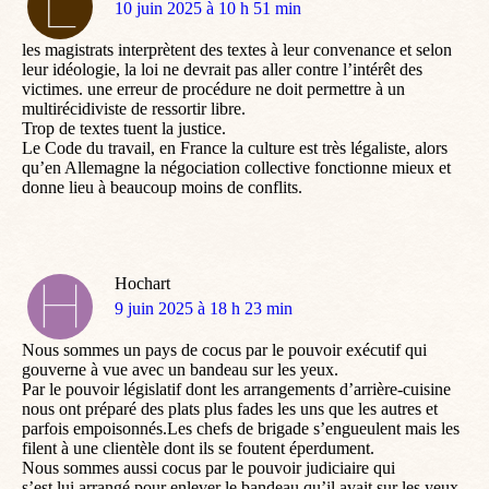
dit
10 juin 2025 à 10 h 51 min
:
les magistrats interprètent des textes à leur convenance et selon
leur idéologie, la loi ne devrait pas aller contre l’intérêt des
victimes. une erreur de procédure ne doit permettre à un
multirécidiviste de ressortir libre.
Trop de textes tuent la justice.
Le Code du travail, en France la culture est très légaliste, alors
qu’en Allemagne la négociation collective fonctionne mieux et
donne lieu à beaucoup moins de conflits.
Hochart
dit
9 juin 2025 à 18 h 23 min
:
Nous sommes un pays de cocus par le pouvoir exécutif qui
gouverne à vue avec un bandeau sur les yeux.
Par le pouvoir législatif dont les arrangements d’arrière-cuisine
nous ont préparé des plats plus fades les uns que les autres et
parfois empoisonnés.Les chefs de brigade s’engueulent mais les
filent à une clientèle dont ils se foutent éperdument.
Nous sommes aussi cocus par le pouvoir judiciaire qui
s’est,lui,arrangé pour enlever le bandeau qu’il avait sur les yeux