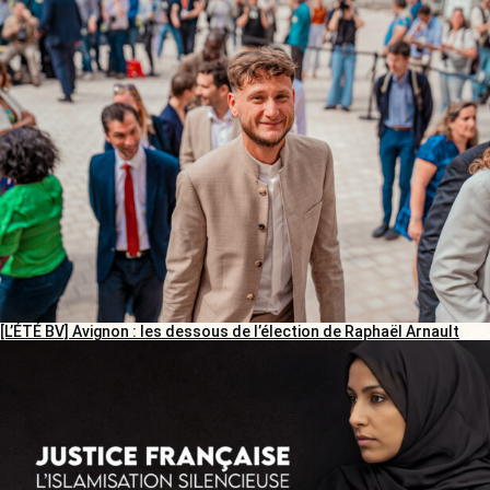
[L’ÉTÉ BV] Avignon : les dessous de l’élection de Raphaël Arnault