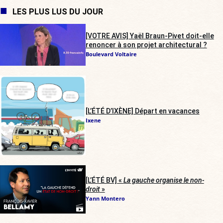
LES PLUS LUS DU JOUR
[VOTRE AVIS] Yaël Braun-Pivet doit-elle
renoncer à son projet architectural ?
Boulevard Voltaire
[L’ÉTÉ D’IXÈNE] Départ en vacances
Ixene
[L’ÉTÉ BV] «
La gauche organise le non-
droit
»
Yann Montero