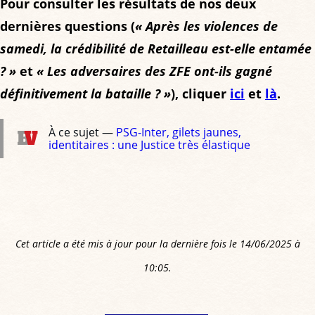
Pour consulter les résultats de nos deux
votes,
99%
votes,
dernières questions (
32
« Après les violences de
of
12
samedi, la crédibilité de Retailleau est-elle entamée
votes
votes,
votes
? »
et
« Les adversaires des ZFE ont-ils gagné
4299
définitivement la bataille ? »
), cliquer
ici
et
là
.
votes
À ce sujet —
PSG-Inter, gilets jaunes,
identitaires : une Justice très élastique
Cet article a été mis à jour pour la dernière fois le 14/06/2025 à
10:05.