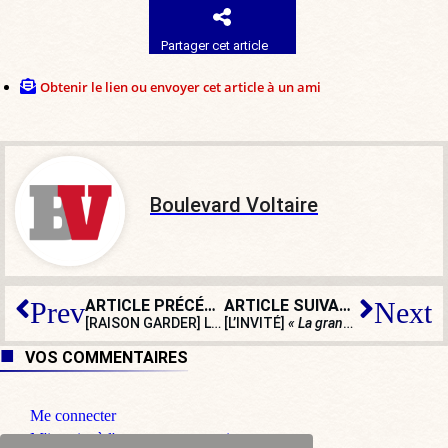
Partager cet article
Obtenir le lien ou envoyer cet article à un ami
Boulevard Voltaire
ARTICLE PRÉCÉDENT
ARTICLE SUIVANT
Prev
Next
[RAISON GARDER] Les citoyens votent mal… et c’est très mal !
[L’INVITÉ]
« La grande faiblesse de la droite, c’est le lâchage »
VOS COMMENTAIRES
Me connecter
M'inscrire à l'espace commentaire