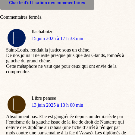
Charte d'utilisation des commentaires
Commentaires fermés.
flachabutze
dit
15 juin 2025 à 17 h 33 min
:
Saint-Louis, rendait la justice sous un chêne.
De nos jours il ne reste presque plus que des Glands, tombés à
gauche du grand chène.
Cette métaphore ne vaut que pour ceux qui ont envie de la
comprendre.
Libre pensee
dit
13 juin 2025 à 13 h 00 min
:
Absolument pas. Elle est gangrénée depuis un demi-siècle par
l’entrisme de la gauche issue de la fac de droit de Nanterre qui
délivre des diplôme au rabais (une fiche d’arrêt à rédiger par
mois contre une par semaine à la fac d’Assas). Les diplômés de