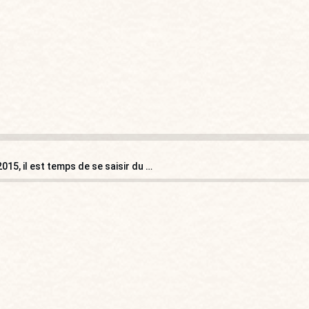
Olivier Damaisin : « Avec 605 suicides d’agriculteurs en 2015, il est temps de se saisir du problème ! »