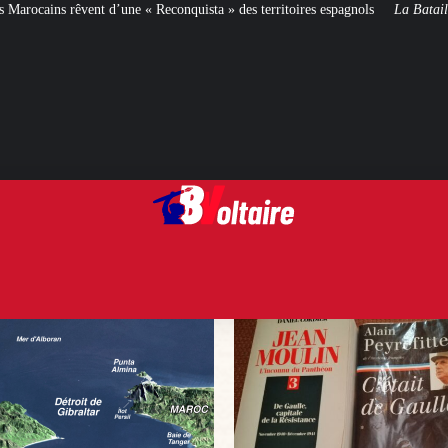
econquista » des territoires espagnols
La Bataille de Gaulle
: après le film,