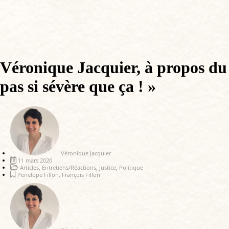
Véronique Jacquier, à propos du p
pas si sévère que ça ! »
Véronique Jacquier
11 mars 2020
Articles
,
Entretiens/Réactions
,
Justice
,
Politique
Penelope Fillon
,
François Fillon