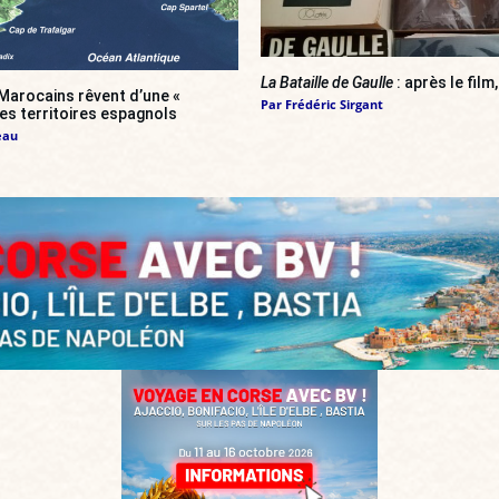
La Bataille de Gaulle
: après le film,
Marocains rêvent d’une «
Par
Frédéric Sirgant
es territoires espagnols
eau