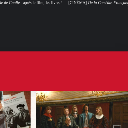
 les livres !
[CINÉMA]
De la Comédie-Française
, le film de troupe qui ne