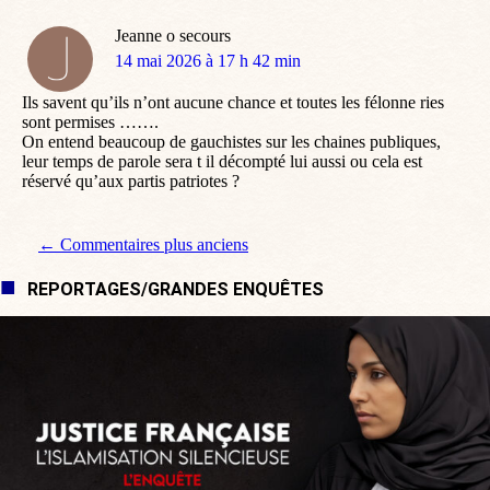
Jeanne o secours
dit
14 mai 2026 à 17 h 42 min
:
Ils savent qu’ils n’ont aucune chance et toutes les félonne ries
sont permises …….
On entend beaucoup de gauchistes sur les chaines publiques,
leur temps de parole sera t il décompté lui aussi ou cela est
réservé qu’aux partis patriotes ?
Navigation de commentaire
← Commentaires plus anciens
REPORTAGES/GRANDES ENQUÊTES