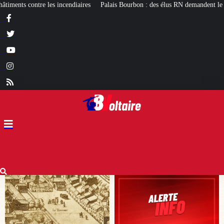
Palais Bourbon : des élus RN demandent le réexamen du projet de pavillon d’ac