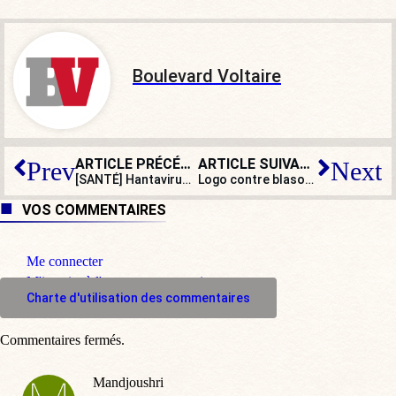
Boulevard Voltaire
ARTICLE PRÉCÉDENT
ARTICLE SUIVANT
Prev
Next
[SANTÉ] Hantavirus : vigilance, mais pas de panique !
Logo contre blason : et si les villes se réappropriaient leurs armoiries ?
VOS COMMENTAIRES
Me connecter
M'inscrire à l'espace commentaire
Charte d'utilisation des commentaires
Commentaires fermés.
Mandjoushri