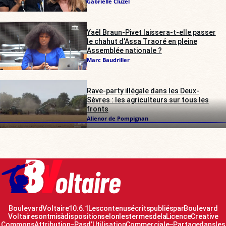
Gabrielle Cluzel
Yaël Braun-Pivet laissera-t-elle passer
le chahut d’Assa Traoré en pleine
Assemblée nationale ?
Marc Baudriller
Rave-party illégale dans les Deux-
Sèvres : les agriculteurs sur tous les
fronts
Alienor de Pompignan
Boulevard Voltaire 10.6.1 Les contenus écrits publiés par Boulevard
Voltaire sont mis à disposition selon les termes de la Licence Creative
Commons Attribution – Pas d’Utilisation Commerciale – Partage dans les