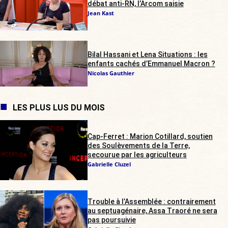
débat anti-RN, l’Arcom saisie
Jean Kast
Bilal Hassani et Lena Situations : les
enfants cachés d’Emmanuel Macron ?
Nicolas Gauthier
LES PLUS LUS DU MOIS
Cap-Ferret : Marion Cotillard, soutien
des Soulèvements de la Terre,
secourue par les agriculteurs
Gabrielle Cluzel
Trouble à l’Assemblée : contrairement
au septuagénaire, Assa Traoré ne sera
pas poursuivie