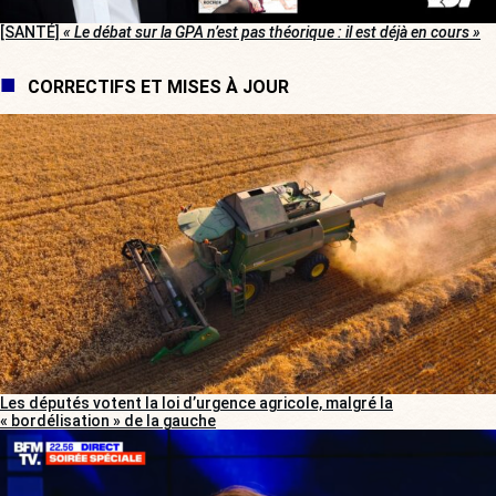
[SANTÉ]
« Le débat sur la GPA n’est pas théorique : il est déjà en cours »
CORRECTIFS ET MISES À JOUR
Les députés votent la loi d’urgence agricole, malgré la
« bordélisation » de la gauche