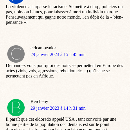
:
La violence a surpassé le racisme. Se mettre à cinq , policiers ou
pas, noirs ou blancs, pour tabasser à mort un individu marque
l’ensauvagement qui gagne notre monde…en dépit de la « bien-
pensance »!
cidcampeador
dit
29 janvier 2023 à 15 h 45 min
:
Demandez vous pourquoi des noirs se permettent en Europe des
actes (viols, vols, agressions, rebellion etc…) qu’ils ne se
permettent pas en Afrique.
Bercheny
dit
29 janvier 2023 à 14 h 31 min
:
Il paraît que cet eldorado appelé USA , tant convoité par une
bonne partie de la population occidentale, est sur le point
d’exploser . La fracture raciale , socialo économique est