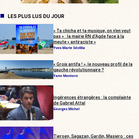
LES PLUS LUS DU JOUR
« Ta chicha et ta musique, on n’en veut
pas » : la mairie RN d’Agde face à la
meute « antiraciste »
Yves-Marie Sévillia
« Groix antifa ! », le nouveau profil de la
gauche révolutionnaire ?
Yann Montero
Ingérences étrangères : la complainte
de Gabriel Attal
Georges Michel
Tiersen, Sagazan, Gardin, Masiero : ces