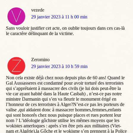
vezede
dit
29 janvier 2023 à 11 h 00 min
:
Sans vouloir justifier cet acte, on oublie toujours dans ces cas-là
le caractère délinquant de la victime.
Zeromino
dit
29 janvier 2023 à 10 h 59 min
:
Non cela existe déjà chez nous depuis plus de 60 ans! Quand le
Gal Aussasseres est condamné pour avoir torturé des terroristes
qui s’apprétaient à massacrer des civils (je lui dois peut-être la
vie car ayant habité dans la Haute Casbah) , n’est-ce pas notre
ministre Darmanin qui s’en va fleurir le monument érigé en
l’honneur de ces terroristes à Alger?N’est-ce pas les porteurs de
valise ,qui aidaient donc à massacrer hommes,femmes,enfants
qui sont honorés chez nous puisque places et rues portent leur
nom ? L’idéologie gôchiste utilise les mêmes moyens que les
wokistes amerloques : après s’en être pris aux militaires (Viet-
nam et Algérie),la Gôche et le wokisme s’en prennent à la Police