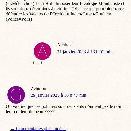
(cf.Mélenchon).Leur But : Imposer leur Idéologie Mondialiste et
ils sont donc déterminés à détruire TOUT ce qui pourrait encore
défendre les Valeurs de l’Occident Judeo-Greco-Chrétien
(Police=Polis)
Alètheia
dit
31 janvier 2023 à 13 h 55 min
:
++++
Zebulon
dit
29 janvier 2023 à 10 h 47 min
:
On va dire que ces policiers sont raciste ils n’aiment pas le noir
leur couleur de peau ?????
Navigation de commentaire
← Commentaires plus anciens