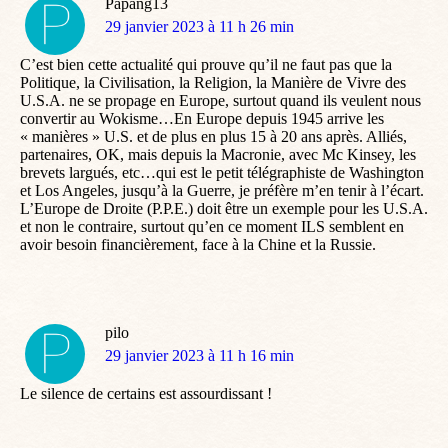
Papang13
dit
29 janvier 2023 à 11 h 26 min
:
C’est bien cette actualité qui prouve qu’il ne faut pas que la
Politique, la Civilisation, la Religion, la Manière de Vivre des
U.S.A. ne se propage en Europe, surtout quand ils veulent nous
convertir au Wokisme…En Europe depuis 1945 arrive les
« manières » U.S. et de plus en plus 15 à 20 ans après. Alliés,
partenaires, OK, mais depuis la Macronie, avec Mc Kinsey, les
brevets largués, etc…qui est le petit télégraphiste de Washington
et Los Angeles, jusqu’à la Guerre, je préfère m’en tenir à l’écart.
L’Europe de Droite (P.P.E.) doit être un exemple pour les U.S.A.
et non le contraire, surtout qu’en ce moment ILS semblent en
avoir besoin financièrement, face à la Chine et la Russie.
pilo
dit
29 janvier 2023 à 11 h 16 min
:
Le silence de certains est assourdissant !