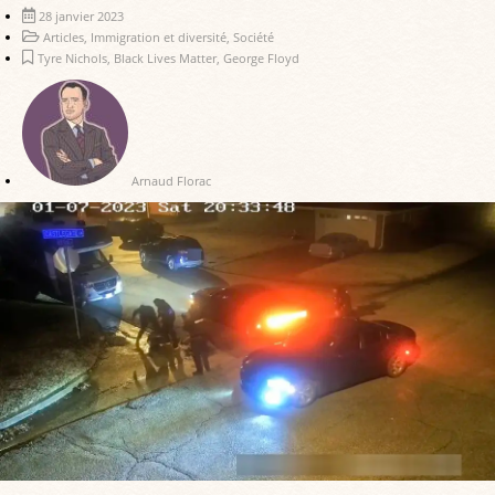
28 janvier 2023
Articles
,
Immigration et diversité
,
Société
Tyre Nichols
,
Black Lives Matter
,
George Floyd
Arnaud Florac