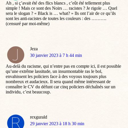
Ah , si ç’avait été des flics blancs , c’eût été tellement plus
simple ! Mais ce sont des Noirs … racistes ? Je rigole … Quel
sera le slogan ? « Black is … what? » Ils ont l’air de ce qu’ils
sont les anti-racistes de toutes les couleurs : des ……….
(censuré par moi-même)
Jeza
dit
30 janvier 2023 à 7 h 44 min
:
Au-delà du racisme, qui n’entre pas en compte ici, il est possible
qu’une extrême lassitude, un insurmontable ras le bol,
envahissent les policiers face à des voyous toujours plus
nombreux et audacieux. Il sera quand même intéressant de
connaître le CV du défunt car cinq policiers déchaînés sur un
individu, c’est beaucoup.
rexgurald
dit
29 janvier 2023 à 18 h 30 min