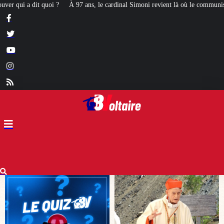
 cardinal Simoni revient là où le communisme l’avait emprisonné
[STRICTE