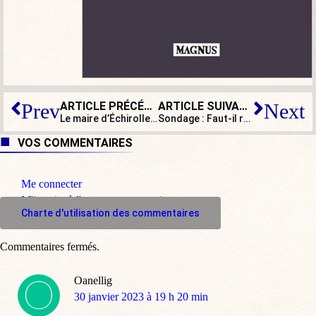
ARTICLE PRÉCÉDENT
ARTICLE SUIVANT
Prev
Next
Le maire d’Échirolles interdit finalement la conférence de deux imams islamistes
Sondage : Faut-il renationaliser les autoroutes ?
VOS COMMENTAIRES
Me connecter
M'inscrire à l'espace commentaire
Charte d'utilisation des commentaires
Commentaires fermés.
Oanellig
dit
30 janvier 2023 à 19 h 20 min
: