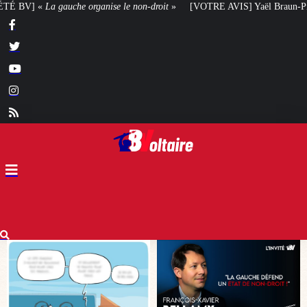
n-droit
»
[VOTRE AVIS] Yaël Braun-Pivet doit-elle renoncer à son projet arc