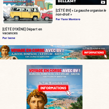
[L’ÉTÉ BV] «
La gauche organise le
non-droit
»
Par
Yann Montero
[L’ÉTÉ D’IXÈNE] Départ en
vacances
Par
Ixene