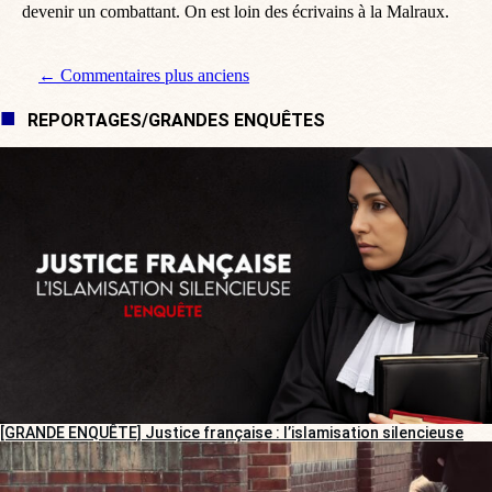
devenir un combattant. On est loin des écrivains à la Malraux.
Navigation de commentaire
← Commentaires plus anciens
REPORTAGES/GRANDES ENQUÊTES
[GRANDE ENQUÊTE] Justice française : l’islamisation silencieuse