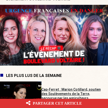
LES PLUS LUS DE LA SEMAINE
Cap-Ferret : Marion Cotillard, soutien
des Soulèvements de la Terre,
secourue par les agriculteurs
Gabrielle Cluzel
PARTAGER CET ARTICLE