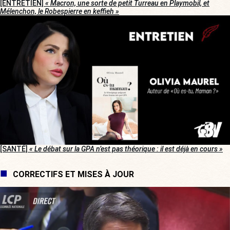
[ENTRETIEN]
« Macron, une sorte de petit Turreau en Playmobil, et
Mélenchon, le Robespierre en keffieh »
[SANTÉ]
« Le débat sur la GPA n’est pas théorique : il est déjà en cours »
CORRECTIFS ET MISES À JOUR