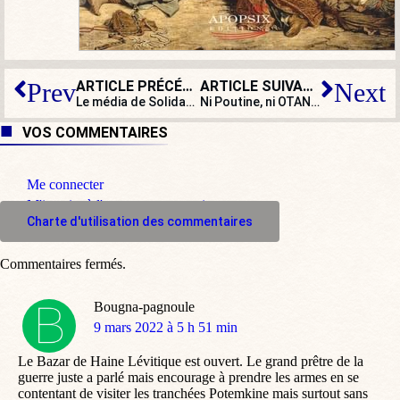
ARTICLE PRÉCÉDENT
ARTICLE SUIVANT
Prev
Next
Le média de Solidarność en France, Tysol, jette l’éponge
Ni Poutine, ni OTAN… Europe indépendante !
VOS COMMENTAIRES
Me connecter
M'inscrire à l'espace commentaire
Charte d'utilisation des commentaires
Commentaires fermés.
Bougna-pagnoule
dit
9 mars 2022 à 5 h 51 min
:
Le Bazar de Haine Lévitique est ouvert. Le grand prêtre de la
guerre juste a parlé mais encourage à prendre les armes en se
contentant de visiter les tranchées Potemkine mais surtout sans