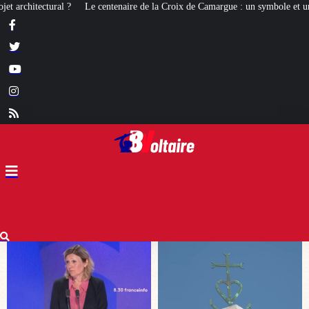
la Croix de Camargue : un symbole et un signe d’appartenance
[ROMANS D