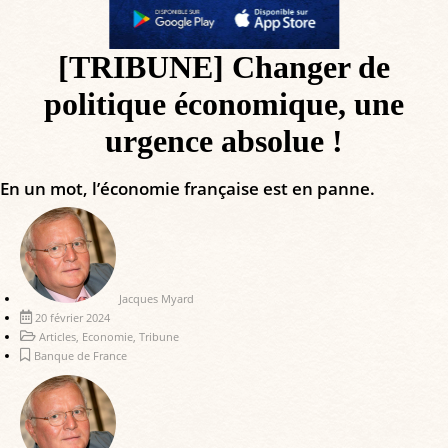
[TRIBUNE] Changer de
politique économique, une
urgence absolue !
En un mot, l’économie française est en panne.
Jacques Myard
20 février 2024
Articles
,
Economie
,
Tribune
Banque de France