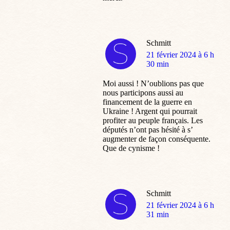
Schmitt
dit
21 février 2024 à 6 h
:
30 min
Moi aussi ! N’oublions pas que
nous participons aussi au
financement de la guerre en
Ukraine ! Argent qui pourrait
profiter au peuple français. Les
députés n’ont pas hésité à s’
augmenter de façon conséquente.
Que de cynisme !
Schmitt
dit
21 février 2024 à 6 h
:
31 min