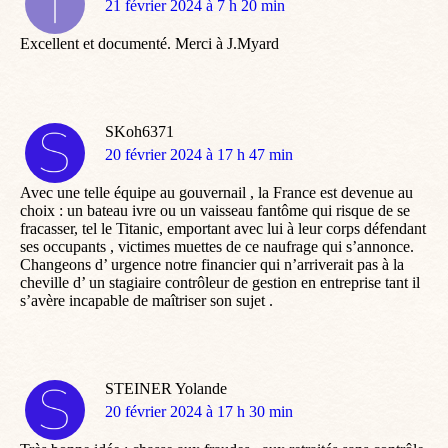
dit
21 février 2024 à 7 h 20 min
:
Excellent et documenté. Merci à J.Myard
SKoh6371
dit
20 février 2024 à 17 h 47 min
:
Avec une telle équipe au gouvernail , la France est devenue au
choix : un bateau ivre ou un vaisseau fantôme qui risque de se
fracasser, tel le Titanic, emportant avec lui à leur corps défendant
ses occupants , victimes muettes de ce naufrage qui s’annonce.
Changeons d’ urgence notre financier qui n’arriverait pas à la
cheville d’ un stagiaire contrôleur de gestion en entreprise tant il
s’avère incapable de maîtriser son sujet .
STEINER Yolande
dit
20 février 2024 à 17 h 30 min
: