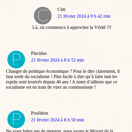
Chti
dit
21 février 2024 à 9 h 42 min
:
Là, on commence à approcher la Vérité !!!
Placidus
dit
21 février 2024 à 8 h 52 min
:
Changer de politique économique ? Pour le dire clairement, il
faut sortir du socialisme ! Plus facile à dire qu’à faire tant les
esprits sont lessivés depuis 40 ans ! A noter d’ailleurs que ce
socialisme est en train de virer au communisme !
Poséidon
dit
21 février 2024 à 8 h 50 min
:
Ne vous faites pas de mouron, nous avons le Mozart de la