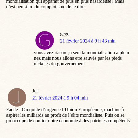
mondialisation qui apparait de plus en plus hasardeuse? Mais
c’est peut-être du complotisme de le dire.
gege
dit
21 février 2024 à 9 h 43 min
:
vous avez riason ça sent la mondialisation a plein
nez mais nous allons etre sauvés par les pieds
nickeles du gouvernement
Jef
dit
21 février 2024 à 9 h 04 min
:
Facile ! On quitte d’urgence l’Union Européenne, machine à
aspirer les milliards au profit de l’élite mondialiste. Puis on se
préoccupe de confier notre économie à des patriotes compétents.