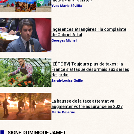
Yves-Marie Sévillia
Ingérences étrangères : la complainte
de Gabriel Attal
Georges Michel
[L’ÉTÉ BV] Toujours plus de taxes : la
France s’attaque désormais aux serres
de jardin
Sarah-Louise Guille
La hausse de la taxe attentat va
augmenter votre assurance en 2027
Marie Delarue
SIGNÉ DOMINIQUE JAMET