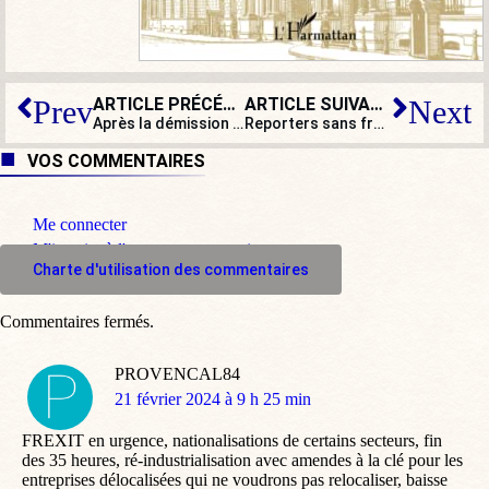
ARTICLE PRÉCÉDENT
ARTICLE SUIVANT
Prev
Next
Après la démission fracassante de sa présidente, la Hongrie est-elle sortie de la tourmente ?
Reporters sans frontières, une association anti-Bolloré gavée de subventions
VOS COMMENTAIRES
Me connecter
M'inscrire à l'espace commentaire
Charte d'utilisation des commentaires
Commentaires fermés.
PROVENCAL84
dit
21 février 2024 à 9 h 25 min
:
FREXIT en urgence, nationalisations de certains secteurs, fin
des 35 heures, ré-industrialisation avec amendes à la clé pour les
entreprises délocalisées qui ne voudrons pas relocaliser, baisse