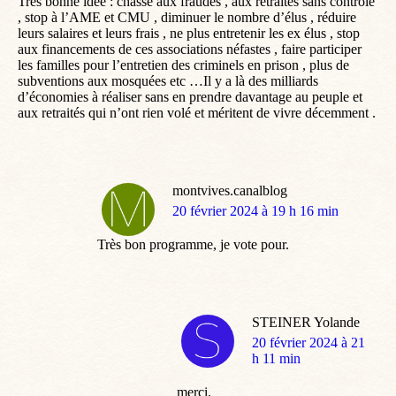
Très bonne idée : chasse aux fraudes , aux retraités sans contrôle
, stop à l’AME et CMU , diminuer le nombre d’élus , réduire
leurs salaires et leurs frais , ne plus entretenir les ex élus , stop
aux financements de ces associations néfastes , faire participer
les familles pour l’entretien des criminels en prison , plus de
subventions aux mosquées etc …Il y a là des milliards
d’économies à réaliser sans en prendre davantage au peuple et
aux retraités qui n’ont rien volé et méritent de vivre décemment .
montvives.canalblog
dit
20 février 2024 à 19 h 16 min
:
Très bon programme, je vote pour.
STEINER Yolande
dit
20 février 2024 à 21
:
h 11 min
merci.