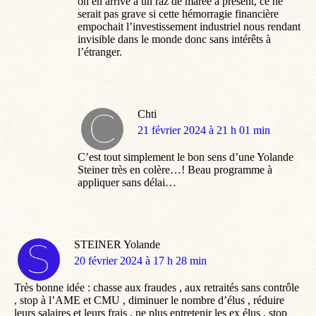
on en arrive à un raz de marée à présent, ce ne
serait pas grave si cette hémorragie financière
empochait l’investissement industriel nous rendant
invisible dans le monde donc sans intérêts à
l’étranger.
Chti
dit
21 février 2024 à 21 h 01 min
:
C’est tout simplement le bon sens d’une Yolande
Steiner très en colère…! Beau programme à
appliquer sans délai…
STEINER Yolande
dit
20 février 2024 à 17 h 28 min
:
Très bonne idée : chasse aux fraudes , aux retraités sans contrôle
, stop à l’AME et CMU , diminuer le nombre d’élus , réduire
leurs salaires et leurs frais , ne plus entretenir les ex élus , stop