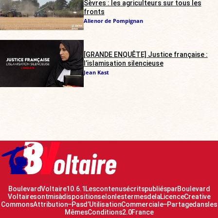
Sèvres : les agriculteurs sur tous les
fronts
Alienor de Pompignan
[GRANDE ENQUÊTE] Justice française :
l’islamisation silencieuse
Jean Kast
Boulevard Voltaire 10.6.1 Les contenus écrits publiés par Boulevard
Voltaire sont mis à disposition selon les termes de la Licence Creative
Commons Attribution – Pas d’Utilisation Commerciale – Partage dans les
Mêmes Conditions 2.0 France