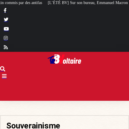
V] Sur son bureau, Emmanuel Macron a posé le livre d’un poète chilien stalin
Souverainisme