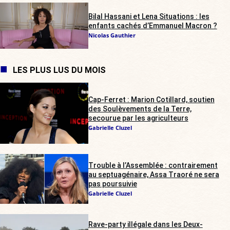
Bilal Hassani et Lena Situations : les
enfants cachés d’Emmanuel Macron ?
Nicolas Gauthier
LES PLUS LUS DU MOIS
Cap-Ferret : Marion Cotillard, soutien
des Soulèvements de la Terre,
secourue par les agriculteurs
Gabrielle Cluzel
Trouble à l’Assemblée : contrairement
au septuagénaire, Assa Traoré ne sera
pas poursuivie
Gabrielle Cluzel
Rave-party illégale dans les Deux-