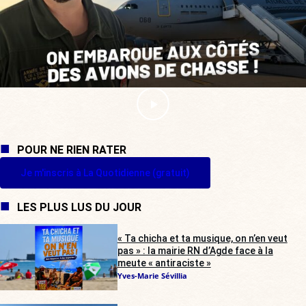
POUR NE RIEN RATER
Je m'inscris à La Quotidienne (gratuit)
LES PLUS LUS DU JOUR
« Ta chicha et ta musique, on n’en veut
pas » : la mairie RN d’Agde face à la
meute « antiraciste »
Yves-Marie Sévillia