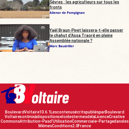
Sèvres : les agriculteurs sur tous les
fronts
Alienor de Pompignan
Yaël Braun-Pivet laissera-t-elle passer
le chahut d’Assa Traoré en pleine
Assemblée nationale ?
Marc Baudriller
Boulevard Voltaire 10.6.1 Les contenus écrits publiés par Boulevard
Voltaire sont mis à disposition selon les termes de la Licence Creative
Commons Attribution – Pas d’Utilisation Commerciale – Partage dans les
Mêmes Conditions 2.0 France