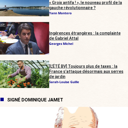
« Groix antifa ! », le nouveau profil de la
gauche révolutionnaire ?
Yann Montero
Ingérences étrangères : la complainte
de Gabriel Attal
Georges Michel
[L’ÉTÉ BV] Toujours plus de taxes : la
France s’attaque désormais aux serres
de jardin
Sarah-Louise Guille
SIGNÉ DOMINIQUE JAMET