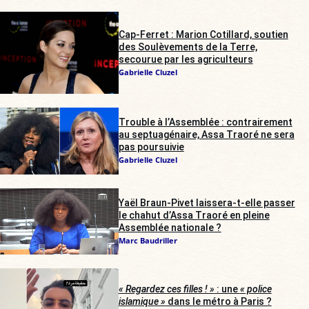
Cap-Ferret : Marion Cotillard, soutien
des Soulèvements de la Terre,
secourue par les agriculteurs
Gabrielle Cluzel
Trouble à l’Assemblée : contrairement
au septuagénaire, Assa Traoré ne sera
pas poursuivie
Gabrielle Cluzel
Yaël Braun-Pivet laissera-t-elle passer
le chahut d’Assa Traoré en pleine
Assemblée nationale ?
Marc Baudriller
« Regardez ces filles ! »
: une
« police
islamique »
dans le métro à Paris ?