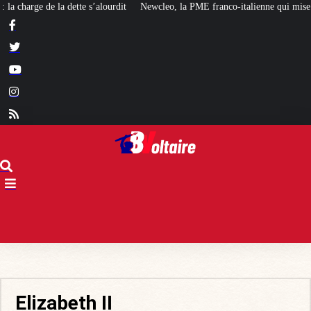
it
Newcleo, la PME franco-italienne qui mise sur l’avenir du « mini nucléai
Elizabeth II