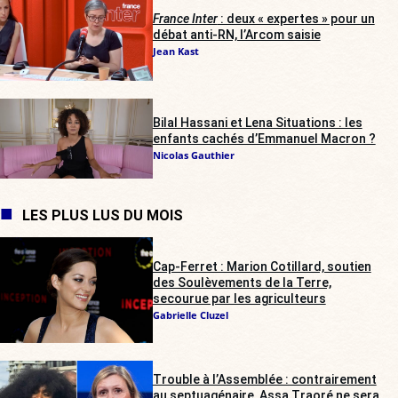
France Inter
: deux « expertes » pour un
débat anti-RN, l’Arcom saisie
Jean Kast
Bilal Hassani et Lena Situations : les
enfants cachés d’Emmanuel Macron ?
Nicolas Gauthier
LES PLUS LUS DU MOIS
Cap-Ferret : Marion Cotillard, soutien
des Soulèvements de la Terre,
secourue par les agriculteurs
Gabrielle Cluzel
Trouble à l’Assemblée : contrairement
au septuagénaire, Assa Traoré ne sera