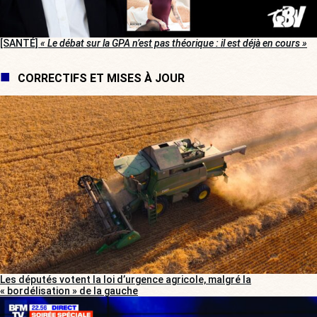
[SANTÉ]
« Le débat sur la GPA n’est pas théorique : il est déjà en cours »
CORRECTIFS ET MISES À JOUR
Les députés votent la loi d’urgence agricole, malgré la
« bordélisation » de la gauche