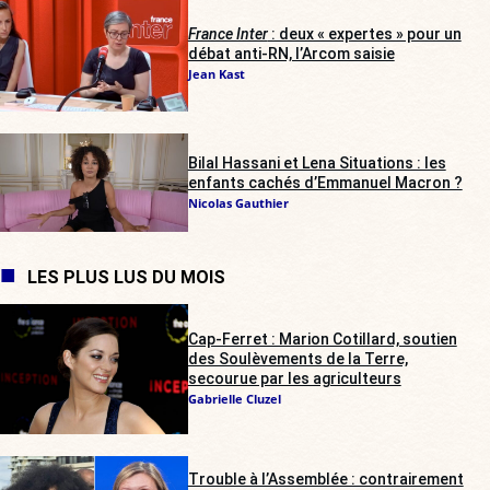
France Inter
: deux « expertes » pour un
débat anti-RN, l’Arcom saisie
Jean Kast
Bilal Hassani et Lena Situations : les
enfants cachés d’Emmanuel Macron ?
Nicolas Gauthier
LES PLUS LUS DU MOIS
Cap-Ferret : Marion Cotillard, soutien
des Soulèvements de la Terre,
secourue par les agriculteurs
Gabrielle Cluzel
Trouble à l’Assemblée : contrairement