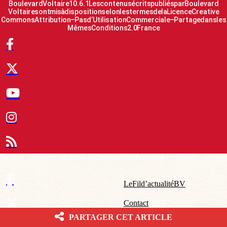
Boulevard Voltaire 10.6.1 Les contenus écrits publiés par Boulevard
Voltaire sont mis à disposition selon les termes de la Licence Creative
Commons Attribution – Pas d’Utilisation Commerciale – Partage dans les
Mêmes Conditions 2.0 France
© 2007-2026 Boulevard Voltaire
Le Fil d’actualité BV
Contact
PARTAGER CET ARTICLE
Qui sommes-nous ?