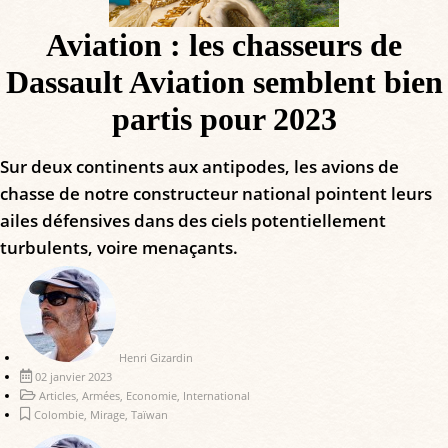
Aviation : les chasseurs de
Dassault Aviation semblent bien
partis pour 2023
Sur deux continents aux antipodes, les avions de
chasse de notre constructeur national pointent leurs
ailes défensives dans des ciels potentiellement
turbulents, voire menaçants.
Henri Gizardin
02 janvier 2023
Articles
,
Armées
,
Economie
,
International
Colombie
,
Mirage
,
Taïwan