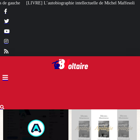
intellectuelle de Michel Maffesoli
Pour regagner son influence en Afrique,