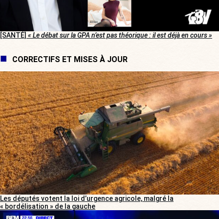
[SANTÉ]
« Le débat sur la GPA n’est pas théorique : il est déjà en cours »
CORRECTIFS ET MISES À JOUR
Les députés votent la loi d’urgence agricole, malgré la
« bordélisation » de la gauche