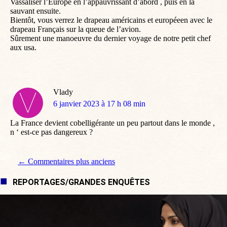
Vassaliser l’Europe en l’appauvrissant d’abord , puis en la
sauvant ensuite.
Bientôt, vous verrez le drapeau américains et européeen avec le
drapeau Français sur la queue de l’avion.
Sûrement une manoeuvre du dernier voyage de notre petit chef
aux usa.
Vlady
dit
6 janvier 2023 à 17 h 08 min
:
La France devient cobelligérante un peu partout dans le monde ,
n ‘ est-ce pas dangereux ?
Navigation de commentaire
← Commentaires plus anciens
REPORTAGES/GRANDES ENQUÊTES