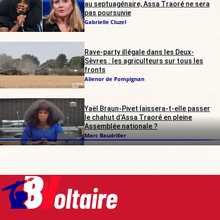
au septuagénaire, Assa Traoré ne sera
pas poursuivie
Gabrielle Cluzel
Rave-party illégale dans les Deux-
Sèvres : les agriculteurs sur tous les
fronts
Alienor de Pompignan
Yaël Braun-Pivet laissera-t-elle passer
le chahut d’Assa Traoré en pleine
Assemblée nationale ?
Marc Baudriller