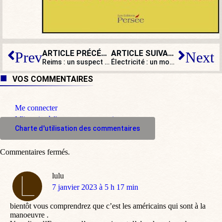
ARTICLE PRÉCÉDENT
ARTICLE SUIVANT
Prev
Next
Reims : un suspect afghan interpellé après l’agression au couteau d’une joggeuse
Électricité : un monde fou, fou, fou !
VOS COMMENTAIRES
Me connecter
M'inscrire à l'espace commentaire
Charte d'utilisation des commentaires
Commentaires fermés.
lulu
dit
7 janvier 2023 à 5 h 17 min
:
bientôt vous comprendrez que c’est les américains qui sont à la
manoeuvre .