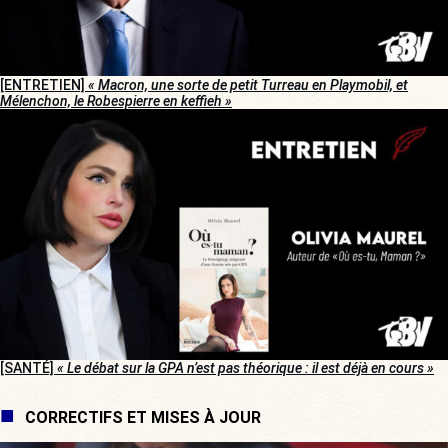
[ENTRETIEN]
« Macron, une sorte de petit Turreau en Playmobil, et
Mélenchon, le Robespierre en keffieh »
[SANTÉ]
« Le débat sur la GPA n’est pas théorique : il est déjà en cours »
CORRECTIFS ET MISES À JOUR