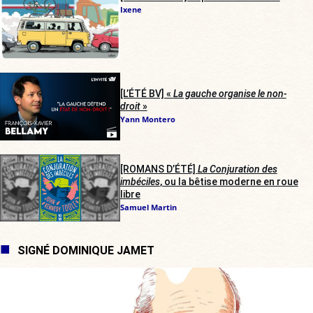
Ixene
[L’ÉTÉ BV] «
La gauche organise le non-
droit
»
Yann Montero
[ROMANS D’ÉTÉ]
La Conjuration des
imbéciles
, ou la bêtise moderne en roue
libre
Samuel Martin
SIGNÉ DOMINIQUE JAMET