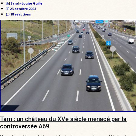
Sarah-Louise Guille
23 octobre 2023
18 réactions
Tarn : un château du XVe siècle menacé par la
controversée A69