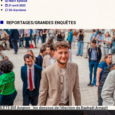
Marc Eynaud
21 avril 2023
33 réactions
REPORTAGES/GRANDES ENQUÊTES
[L’ÉTÉ BV] Avignon : les dessous de l’élection de Raphaël Arnault