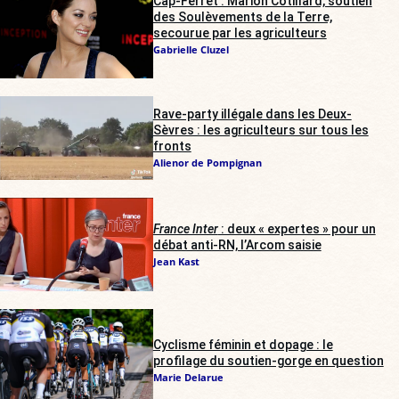
Cap-Ferret : Marion Cotillard, soutien
des Soulèvements de la Terre,
secourue par les agriculteurs
Gabrielle Cluzel
Rave-party illégale dans les Deux-
Sèvres : les agriculteurs sur tous les
fronts
Alienor de Pompignan
France Inter
: deux « expertes » pour un
débat anti-RN, l’Arcom saisie
Jean Kast
Cyclisme féminin et dopage : le
profilage du soutien-gorge en question
Marie Delarue