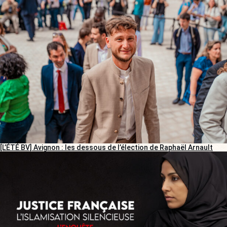
[L’ÉTÉ BV] Avignon : les dessous de l’élection de Raphaël Arnault