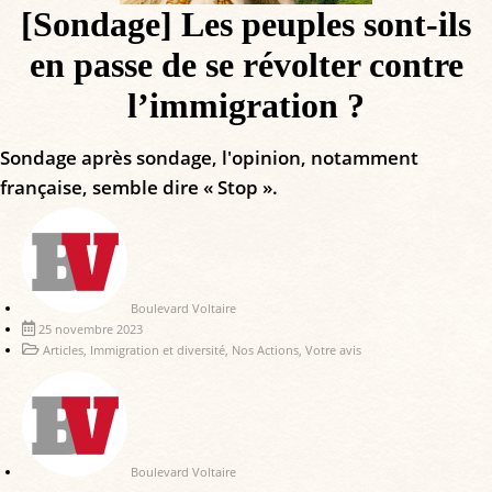
[Sondage] Les peuples sont-ils
en passe de se révolter contre
l’immigration ?
Sondage après sondage, l'opinion, notamment
française, semble dire « Stop ».
Boulevard Voltaire
25 novembre 2023
Articles
,
Immigration et diversité
,
Nos Actions
,
Votre avis
Boulevard Voltaire