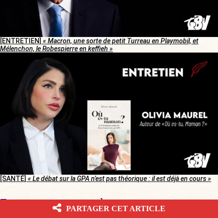
[ENTRETIEN]
« Macron, une sorte de petit Turreau en Playmobil, et
Mélenchon, le Robespierre en keffieh »
[SANTÉ]
« Le débat sur la GPA n’est pas théorique : il est déjà en cours »
CORRECTIFS ET MISES À JOUR
PARTAGER CET ARTICLE