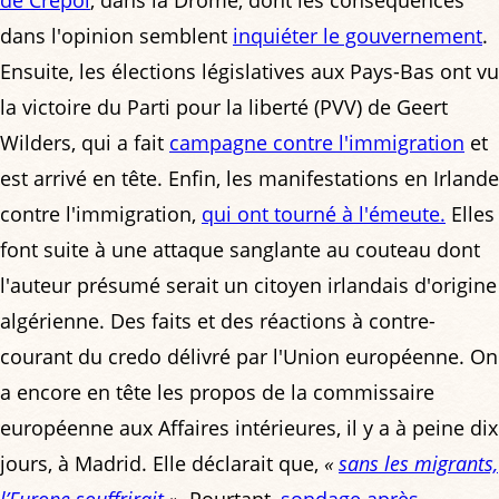
dans l'opinion semblent
inquiéter le gouvernement
.
Ensuite, les élections législatives aux Pays-Bas ont vu
la victoire du Parti pour la liberté (PVV) de Geert
Wilders, qui a fait
campagne contre l'immigration
et
est arrivé en tête. Enfin, les manifestations en Irlande
contre l'immigration,
qui ont tourné à l'émeute.
Elles
font suite à une attaque sanglante au couteau dont
l'auteur présumé serait un citoyen irlandais d'origine
algérienne. Des faits et des réactions à contre-
courant du credo délivré par l'Union européenne. On
a encore en tête les propos de la commissaire
européenne aux Affaires intérieures, il y a à peine dix
jours, à Madrid. Elle déclarait que,
«
sans les migrants,
l’Europe souffrirait
»
. Pourtant,
sondage après