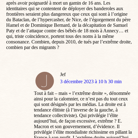
après avoir poignardé à mort un gamin de 16 ans. Les
identitaires qui se contentent de déployer des banderoles aux
frontières seraient plus dangereux que ceux qui sont à l’origine
du Bataclan, de l’hypercasher, de Nice, de l’égorgement du père
Hamel et de Dominique Bernard, de la décapitation de Samuel
Paty et de l’attaque contre des bébés de 18 mois à Annecy… et
qui, triste coïncidence, portent tous des noms à la même
consonance. Combien, depuis 2010, de tués par l’extrême droite,
combien par des migrants ?
Jef
dit
3 décembre 2023 à 10 h 30 min
:
Tout à fait – mais « l’extrême droite », dénommée
ainsi pour la calomnier, ce n’est pas du tout ceux
qui sont désignés par les médias. La droite est à
tendance élitiste (à l’inverse de la gauche, à
tendance collectiviste). Qui privilégie l’élite
aujourd’hui, de façon excessive, extrême ? E.
Macron et son gouvernement, d’évidence. Il
privilégie l’élite mondialiste richissime en pillant la
France à son profit. L’extrême droite aujourd’hui,