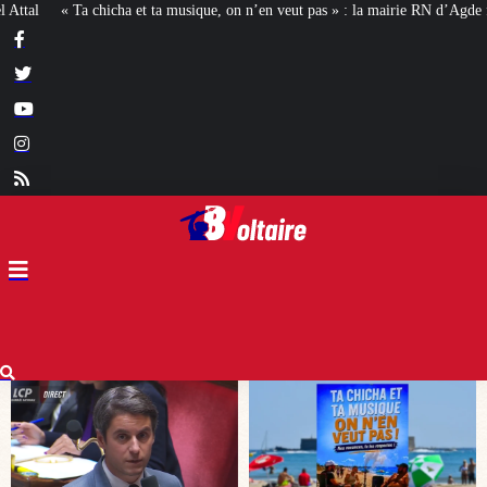
on n’en veut pas » : la mairie RN d’Agde face à la meute « antiraciste »
La 