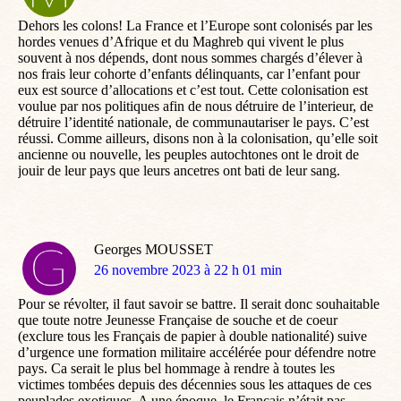
:
Dehors les colons! La France et l’Europe sont colonisés par les
hordes venues d’Afrique et du Maghreb qui vivent le plus
souvent à nos dépends, dont nous sommes chargés d’élever à
nos frais leur cohorte d’enfants délinquants, car l’enfant pour
eux est source d’allocations et c’est tout. Cette colonisation est
voulue par nos politiques afin de nous détruire de l’interieur, de
détruire l’identité nationale, de communautariser le pays. C’est
réussi. Comme ailleurs, disons non à la colonisation, qu’elle soit
ancienne ou nouvelle, les peuples autochtones ont le droit de
jouir de leur pays que leurs ancetres ont bati de leur sang.
Georges MOUSSET
dit
26 novembre 2023 à 22 h 01 min
:
Pour se révolter, il faut savoir se battre. Il serait donc souhaitable
que toute notre Jeunesse Française de souche et de coeur
(exclure tous les Français de papier à double nationalité) suive
d’urgence une formation militaire accélérée pour défendre notre
pays. Ca serait le plus bel hommage à rendre à toutes les
victimes tombées depuis des décennies sous les attaques de ces
peuplades exotiques. A une époque, le Français n’était pas