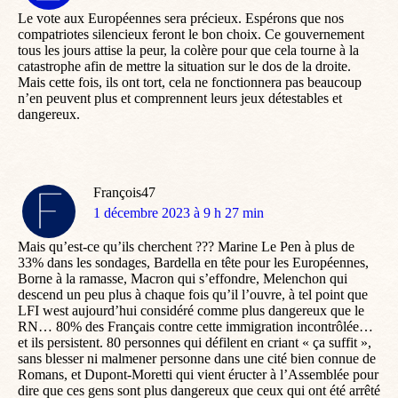
:
Le vote aux Européennes sera précieux. Espérons que nos
compatriotes silencieux feront le bon choix. Ce gouvernement
tous les jours attise la peur, la colère pour que cela tourne à la
catastrophe afin de mettre la situation sur le dos de la droite.
Mais cette fois, ils ont tort, cela ne fonctionnera pas beaucoup
n’en peuvent plus et comprennent leurs jeux détestables et
dangereux.
François47
dit
1 décembre 2023 à 9 h 27 min
:
Mais qu’est-ce qu’ils cherchent ??? Marine Le Pen à plus de
33% dans les sondages, Bardella en tête pour les Européennes,
Borne à la ramasse, Macron qui s’effondre, Melenchon qui
descend un peu plus à chaque fois qu’il l’ouvre, à tel point que
LFI west aujourd’hui considéré comme plus dangereux que le
RN… 80% des Français contre cette immigration incontrôlée…
et ils persistent. 80 personnes qui défilent en criant « ça suffit »,
sans blesser ni malmener personne dans une cité bien connue de
Romans, et Dupont-Moretti qui vient éructer à l’Assemblée pour
dire que ces gens sont plus dangereux que ceux qui ont été arrêté