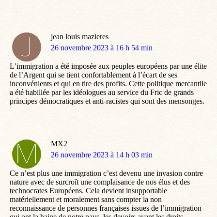
jean louis mazieres
dit
26 novembre 2023 à 16 h 54 min
:
L’immigration a été imposée aux peuples européens par une élite
de l’Argent qui se tient confortablement à l’écart de ses
inconvénients et qui en tire des profits. Cette politique mercantile
a été habillée par les idéologues au service du Fric de grands
principes démocratiques et anti-racistes qui sont des mensonges.
MX2
dit
26 novembre 2023 à 14 h 03 min
:
Ce n’est plus une immigration c’est devenu une invasion contre
nature avec de surcroît une complaisance de nos élus et des
technocrates Européens. Cela devient insupportable
matériellement et moralement sans compter la non
reconnaissance de personnes françaises issues de l’immigration
qui ont la haine de notre pays .les devoirs avant les droits