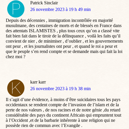
Patrick Sinclair
dit
26 novembre 2023 à 19 h 49 min
:
Depuis des décennies , immigration incontrôlée en majorité
musulmane, des centaines de morts et de blessés en France dans
des attentats ISLAMISTES , plus tous ceux qu’on a classé vite
fait bien fait dans le tiroir de la délinquance , voilà les faits qu’il
convient de nier , de minimiser , d’oublier , et les gouvernements
ont peur , et les journalistes ont peur , et quand le roi a peur et
que le peuple s’en rend compte et se demande mais qui fait la loi
chez moi ?
karr karr
dit
26 novembre 2023 à 19 h 38 min
:
Il s’agit d’une évidence, à moins d’être suicidaires tous les pays
occidentaux se rendent compte de l’invasion de l’islam et de la
perte de nos valeurs , de nos racines et de notre génie ,du retard
considérable des pays du continent Africain qui empruntent tout
à l’Occident ,et de la barbarie inhérente à une religion qui ne
possède rien de commun avec l’Evangile .