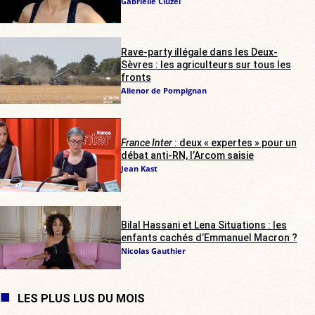
Gabrielle Cluzel
Rave-party illégale dans les Deux-
Sèvres : les agriculteurs sur tous les
fronts
Alienor de Pompignan
France Inter
: deux « expertes » pour un
débat anti-RN, l’Arcom saisie
Jean Kast
Bilal Hassani et Lena Situations : les
enfants cachés d’Emmanuel Macron ?
Nicolas Gauthier
LES PLUS LUS DU MOIS