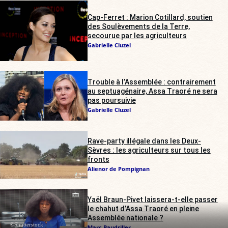
Cap-Ferret : Marion Cotillard, soutien
des Soulèvements de la Terre,
secourue par les agriculteurs
Gabrielle Cluzel
Trouble à l’Assemblée : contrairement
au septuagénaire, Assa Traoré ne sera
pas poursuivie
Gabrielle Cluzel
Rave-party illégale dans les Deux-
Sèvres : les agriculteurs sur tous les
fronts
Alienor de Pompignan
Yaël Braun-Pivet laissera-t-elle passer
le chahut d’Assa Traoré en pleine
Assemblée nationale ?
©Shutterstock
Marc Baudriller