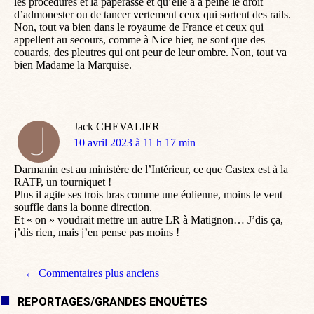
les procédures et la paperasse et qu’elle a à peine le droit
d’admonester ou de tancer vertement ceux qui sortent des rails.
Non, tout va bien dans le royaume de France et ceux qui
appellent au secours, comme à Nice hier, ne sont que des
couards, des pleutres qui ont peur de leur ombre. Non, tout va
bien Madame la Marquise.
Jack CHEVALIER
dit
10 avril 2023 à 11 h 17 min
:
Darmanin est au ministère de l’Intérieur, ce que Castex est à la
RATP, un tourniquet !
Plus il agite ses trois bras comme une éolienne, moins le vent
souffle dans la bonne direction.
Et « on » voudrait mettre un autre LR à Matignon… J’dis ça,
j’dis rien, mais j’en pense pas moins !
Navigation de commentaire
← Commentaires plus anciens
REPORTAGES/GRANDES ENQUÊTES