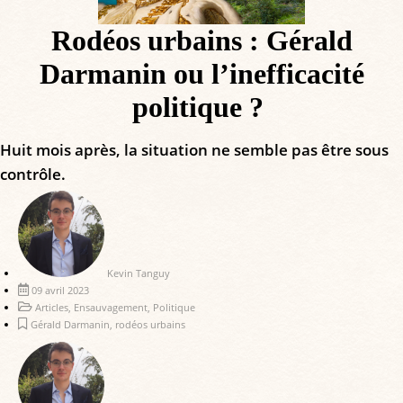
Rodéos urbains : Gérald
Darmanin ou l’inefficacité
politique ?
Huit mois après, la situation ne semble pas être sous
contrôle.
Kevin Tanguy
09 avril 2023
Articles
,
Ensauvagement
,
Politique
Gérald Darmanin
,
rodéos urbains