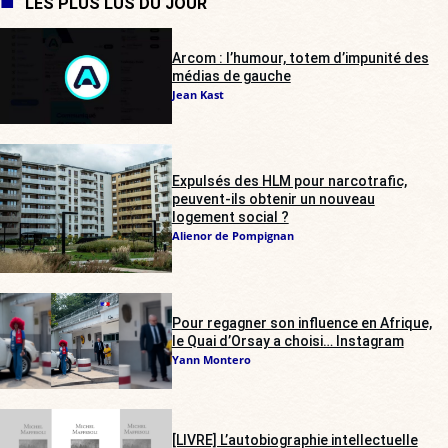
LES PLUS LUS DU JOUR
Arcom : l’humour, totem d’impunité des
médias de gauche
Jean Kast
Expulsés des HLM pour narcotrafic,
peuvent-ils obtenir un nouveau
logement social ?
Alienor de Pompignan
Pour regagner son influence en Afrique,
le Quai d’Orsay a choisi… Instagram
Yann Montero
[LIVRE] L’autobiographie intellectuelle