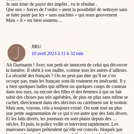
Je suis triste de payer des impôts , vu le résultat .
Que nos « forces de l’ordre » aient la possibilité de nettoyer sans
se faire punir par les « sans machins » qui nous gouvernent
Mais « il » est bien soutenu…
JIRU
dit
10 avril 2023 à 11 h 32 min
:
Ah Darmanin ! Avec son petit air innocent de celui qui découvre
la lumière. Il obéit à son maître, comme tous les autres d’ailleurs.
La sécurité des français ? On ne peut pas dire qu’il ne s’en
occupe pas, mais les français sont-ils vraiment en insécurité. Il y
a bien quelques balles qui sifflent ou quelques coups de couteau
dans nos rues, ou encore des filles et des femmes à qui on fait
subir des choses pas très agréables, de plus en plus sans même se
cacher, directement dans des abri-bus ou carrément sur le trottoir.
Mais non, voyons, cela a toujours existé. On note tout au plus
une petite augmentation de ce qui n’est autre que des faits divers.
Et les faits divers, les journaux en sont plains depuis des …
siècles. Et puis, la police veille et intervient rapidement. Les
mauvaises langues prétendent qu’elle est coincée, bloquée par