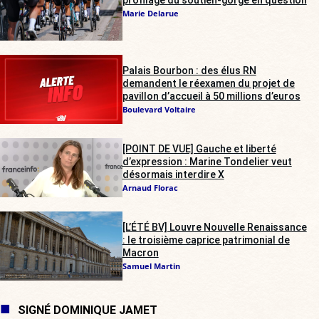
profilage du soutien-gorge en question
Marie Delarue
Palais Bourbon : des élus RN
demandent le réexamen du projet de
pavillon d’accueil à 50 millions d’euros
Boulevard Voltaire
[POINT DE VUE] Gauche et liberté
d’expression : Marine Tondelier veut
désormais interdire X
Arnaud Florac
[L’ÉTÉ BV] Louvre Nouvelle Renaissance
: le troisième caprice patrimonial de
Macron
Samuel Martin
SIGNÉ DOMINIQUE JAMET