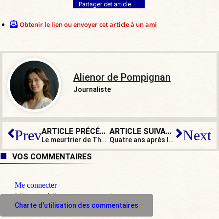
Partager cet article
Obtenir le lien ou envoyer cet article à un ami
Alienor de Pompignan
Journaliste
ARTICLE PRÉCÉDENT
ARTICLE SUIVANT
Prev
Next
Le meurtrier de Théo déclaré irresponsable : peut-on encore parler de justice ?
Quatre ans après le début de la guerre, l’Ukraine s’est adaptée… et la Russie aussi ?
VOS COMMENTAIRES
Me connecter
M'inscrire à l'espace commentaire
Charte d'utilisation des commentaires