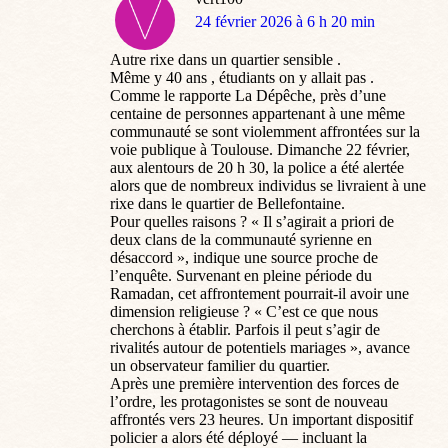
dit
24 février 2026 à 6 h 20 min
:
Autre rixe dans un quartier sensible .
Même y 40 ans , étudiants on y allait pas .
Comme le rapporte La Dépêche, près d’une
centaine de personnes appartenant à une même
communauté se sont violemment affrontées sur la
voie publique à Toulouse. Dimanche 22 février,
aux alentours de 20 h 30, la police a été alertée
alors que de nombreux individus se livraient à une
rixe dans le quartier de Bellefontaine.
Pour quelles raisons ? « Il s’agirait a priori de
deux clans de la communauté syrienne en
désaccord », indique une source proche de
l’enquête. Survenant en pleine période du
Ramadan, cet affrontement pourrait-il avoir une
dimension religieuse ? « C’est ce que nous
cherchons à établir. Parfois il peut s’agir de
rivalités autour de potentiels mariages », avance
un observateur familier du quartier.
Après une première intervention des forces de
l’ordre, les protagonistes se sont de nouveau
affrontés vers 23 heures. Un important dispositif
policier a alors été déployé — incluant la