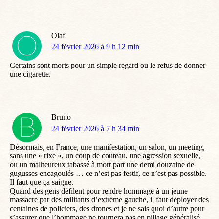
Olaf
dit
24 février 2026 à 9 h 12 min
:
Certains sont morts pour un simple regard ou le refus de donner
une cigarette.
Bruno
dit
24 février 2026 à 7 h 34 min
:
Désormais, en France, une manifestation, un salon, un meeting,
sans une « rixe », un coup de couteau, une agression sexuelle,
ou un malheureux tabassé à mort part une demi douzaine de
gugusses encagoulés … ce n’est pas festif, ce n’est pas possible.
Il faut que ça saigne.
Quand des gens défilent pour rendre hommage à un jeune
massacré par des militants d’extrême gauche, il faut déployer des
centaines de policiers, des drones et je ne sais quoi d’autre pour
s’assurer que l’hommage ne tournera pas en pillage généralisé,