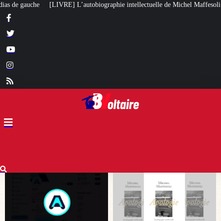
raphie intellectuelle de Michel Maffesoli
Pour regagner son influence en A