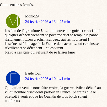
Commentaires fermés.
Monic29
dit
24 février 2026 à 13 h 25 min
:
le salon de l’agriculture !…….un nouveau « guichet » social où
quelques déchets viennent se pochtroner et se remplir la panse…
gratuitement…..en crachant sur ceux qui les nourissent !
la scène est à l’image de la France de macron ….où certains se
réveillent et se défendent…et les virent
bravo à ces gens qui refusent de se laisser faire
Eagle four
dit
24 février 2026 à 10 h 41 min
:
Quoiqu’on veuille nous faire croire , la guerre civile a débuté au
vu du nombre d’incidents partout en France : je crains que le
pire soit à venir et que les Quentin de tous bords soient
nombreux