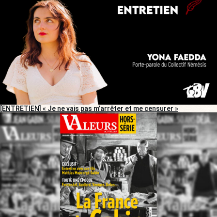
[ENTRETIEN] « Je ne vais pas m’arrêter et me censurer »