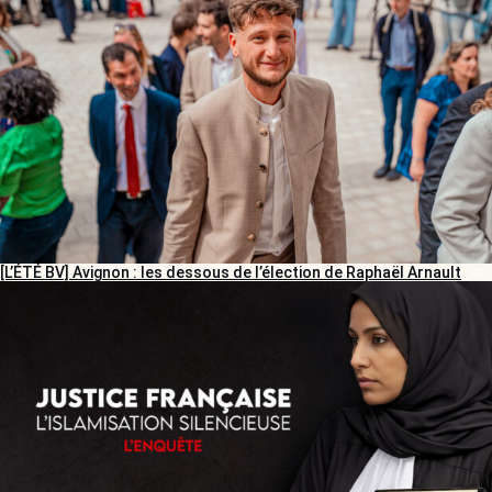
[L’ÉTÉ BV] Avignon : les dessous de l’élection de Raphaël Arnault