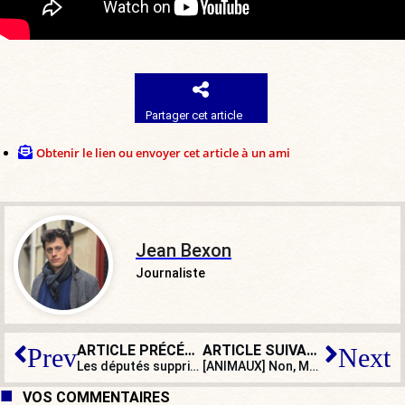
Partager cet article
Obtenir le lien ou envoyer cet article à un ami
Jean Bexon
Journaliste
ARTICLE PRÉCÉDENT
ARTICLE SUIVANT
Prev
Next
Les députés suppriment les ZFE en commission : la victoire des manants
[ANIMAUX] Non, Mme Tondelier, on ne peut aimer et les oiseaux et les éoliennes
VOS COMMENTAIRES