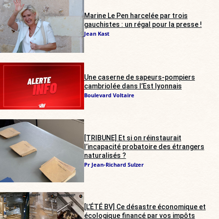
Marine Le Pen harcelée par trois
gauchistes : un régal pour la presse !
Jean Kast
Une caserne de sapeurs-pompiers
cambriolée dans l’Est lyonnais
Boulevard Voltaire
[TRIBUNE] Et si on réinstaurait
l’incapacité probatoire des étrangers
naturalisés ?
Pr Jean-Richard Sulzer
[L’ÉTÉ BV] Ce désastre économique et
écologique financé par vos impôts