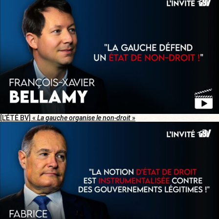
[L’ÉTÉ BV] «
La gauche organise le non-droit
»