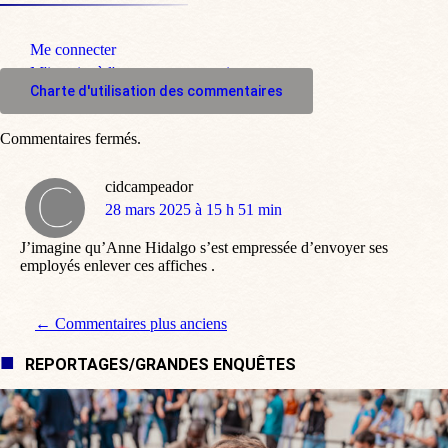
Me connecter
M'inscrire à l'espace commentaire
Charte d'utilisation des commentaires
Commentaires fermés.
cidcampeador
dit
28 mars 2025 à 15 h 51 min
:
J’imagine qu’Anne Hidalgo s’est empressée d’envoyer ses
employés enlever ces affiches .
Navigation de commentaire
← Commentaires plus anciens
REPORTAGES/GRANDES ENQUÊTES