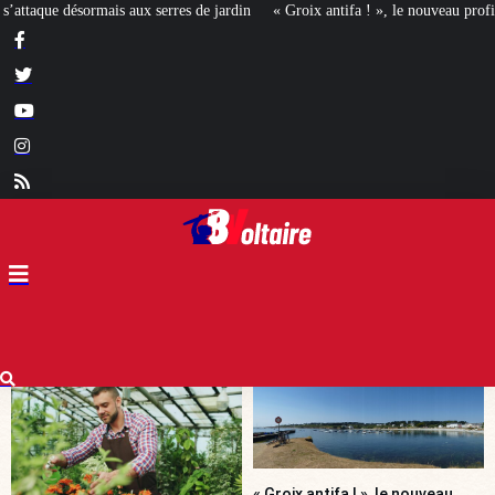
in
« Groix antifa ! », le nouveau profil de la gauche révolutionnaire ?
[M
« Groix antifa ! », le nouveau