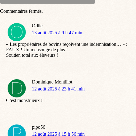
Commentaires fermés.
Odile
dit
13 août 2025 à 9 h 47 min
:
« Les propriétaires de bovins reçoivent une indemnisation… » :
FAUX ! Un mensonge de plus !
Soutien total aux éleveurs !
Dominique Montillot
dit
12 août 2025 à 23 h 41 min
:
C’est monstrueux !
pipo56
dit
12 août 2025 à 15 h 56 min