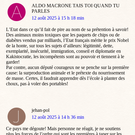
ALDO MACRONE TAIS TOI QUAND TU
PARLES
dit
12 août 2025 à 15 h 18 min
:
L’Etat dans ce qu’il fait de pire au nom de sa prétention à savoir!
Des animaux moins toxiques que les paquets de chips ou de
diabètes vendus par milliards, l’Etat français mérite le prix Nobel
de la honte, sur tous les sujets d’ailleurs: légitimité, dette,
exemplarité, insécurité, immigration, conseil et diplomatie en
Kakistocratie, les incompétents sont au pouvoir et tiennent à le
garder!
Par contre, aucun député courageux ne se penche sur la première
cause: la surproduction animale et le prétexte du nourrissement
de masse. Certes, il faudrait apprendre dès l’école à planter des
choux, pas à voler des portables!
jehan-pol
dit
12 août 2025 à 14 h 36 min
:
Ce pays me dégoute! Mais personne ne réagit, je ne soutiens
plus les forces de l’ordre qui sont les premières à taper sur les