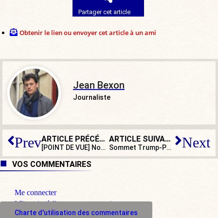
Partager cet article
Obtenir le lien ou envoyer cet article à un ami
Jean Bexon
Journaliste
ARTICLE PRÉCÉDENT
ARTICLE SUIVANT
Prev
Next
[POINT DE VUE] Nouvelle-Calédonie : l’échec de la méthode Valls-Macron
Sommet Trump-Poutine sur l’Ukraine : Macron et von der Leyen mis de côté
VOS COMMENTAIRES
Me connecter
M'inscrire à l'espace commentaire
Charte d'utilisation des commentaires