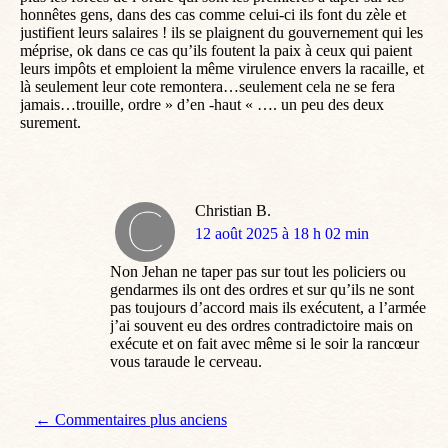
honnêtes gens, dans des cas comme celui-ci ils font du zèle et
justifient leurs salaires ! ils se plaignent du gouvernement qui les
méprise, ok dans ce cas qu’ils foutent la paix à ceux qui paient
leurs impôts et emploient la même virulence envers la racaille, et
là seulement leur cote remontera…seulement cela ne se fera
jamais…trouille, ordre » d’en -haut « …. un peu des deux
surement.
Christian B.
dit
12 août 2025 à 18 h 02 min
:
Non Jehan ne taper pas sur tout les policiers ou
gendarmes ils ont des ordres et sur qu’ils ne sont
pas toujours d’accord mais ils exécutent, a l’armée
j’ai souvent eu des ordres contradictoire mais on
exécute et on fait avec même si le soir la rancœur
vous taraude le cerveau.
Navigation de commentaire
← Commentaires plus anciens