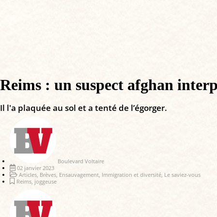
Reims : un suspect afghan interp
Il l'a plaquée au sol et a tenté de l’égorger.
Boulevard Voltaire
02 janvier 2023
Articles
,
Brèves
,
Ensauvagement
,
Immigration et diversité
,
Le saviez-vous
Reims
,
joggeuse