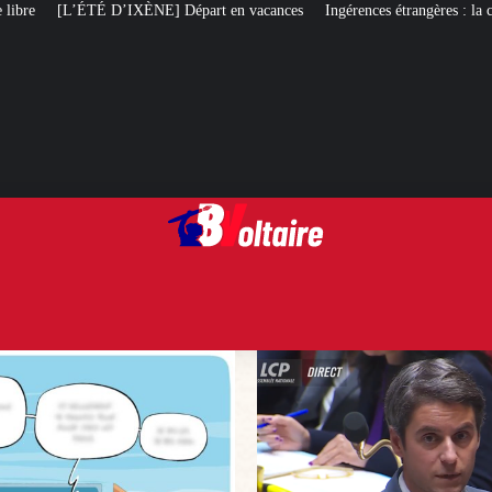
épart en vacances
Ingérences étrangères : la complainte de Gabriel Attal