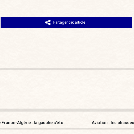
Partager cet article
Un député RN nommé vice-président du groupe d’amitié France-Algérie : la gauche s’étouffe d’indignation
Aviation : les chasse