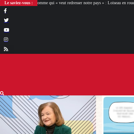
« veut redresser notre pays » : Loiseau en roue libre
Le saviez-vous :
[L’ÉTÉ D’IXÈNE] D