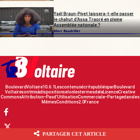
Yaël Braun-Pivet laissera-t-elle passer
le chahut d’Assa Traoré en pleine
Assemblée nationale ?
Marc Baudriller
Boulevard Voltaire 10.6.1 Les contenus écrits publiés par Boulevard
Voltaire sont mis à disposition selon les termes de la Licence Creative
Commons Attribution – Pas d’Utilisation Commerciale – Partage dans les
Mêmes Conditions 2.0 France
PARTAGER CET ARTICLE