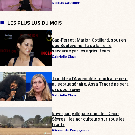
Nicolas Gauthier
LES PLUS LUS DU MOIS
Cap-Ferret : Marion Cotillard, soutien
des Soulèvements de la Terre,
secourue par les agriculteurs
Gabrielle Cluzel
Trouble à l’Assemblée : contrairement
au septuagénaire, Assa Traoré ne sera
pas poursuivie
Gabrielle Cluzel
Rave-party illégale dans les Deux-
Sèvres : les agriculteurs sur tous les
fronts
Alienor de Pompignan