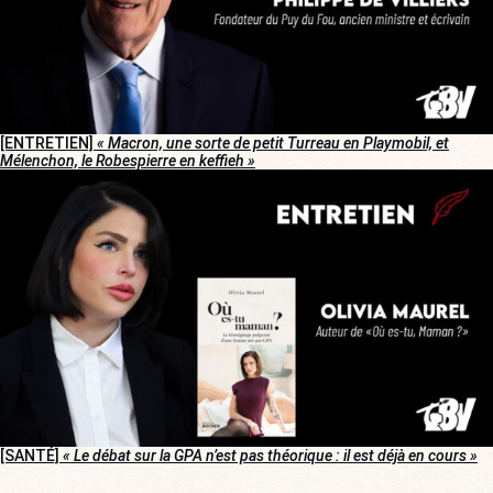
[ENTRETIEN]
« Macron, une sorte de petit Turreau en Playmobil, et
Mélenchon, le Robespierre en keffieh »
[SANTÉ]
« Le débat sur la GPA n’est pas théorique : il est déjà en cours »