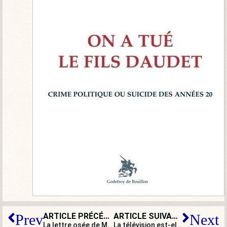
ARTICLE PRÉCÉDENT
ARTICLE SUIVANT
Prev
Next
La lettre osée de Michel Onfray à Emmanuel Macron
La télévision est-elle totalitaire ?