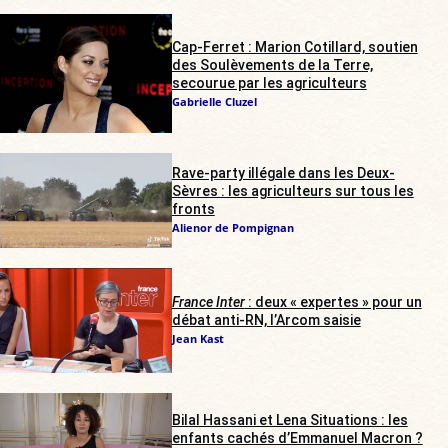
Cap-Ferret : Marion Cotillard, soutien
des Soulèvements de la Terre,
secourue par les agriculteurs
Gabrielle Cluzel
Rave-party illégale dans les Deux-
Sèvres : les agriculteurs sur tous les
fronts
Alienor de Pompignan
France Inter
: deux « expertes » pour un
débat anti-RN, l’Arcom saisie
Jean Kast
Bilal Hassani et Lena Situations : les
enfants cachés d’Emmanuel Macron ?