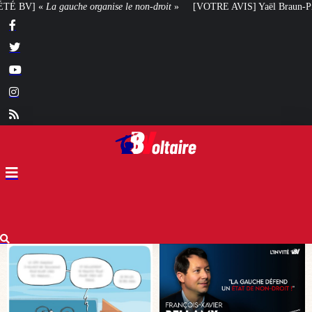
n-droit
»
[VOTRE AVIS] Yaël Braun-Pivet doit-elle renoncer à son projet ar