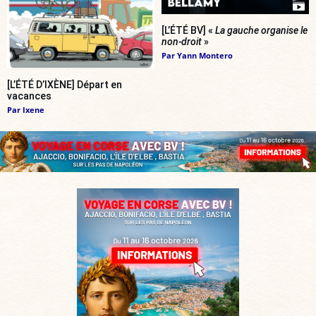
[L’ÉTÉ BV] «
La gauche organise le
non-droit
»
Par
Yann Montero
[L’ÉTÉ D’IXÈNE] Départ en
vacances
Par
Ixene