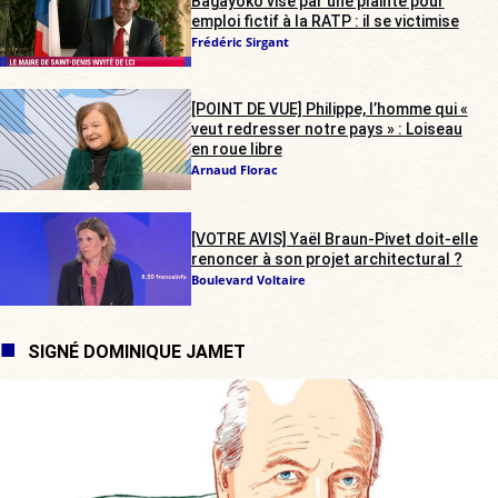
Bagayoko visé par une plainte pour
emploi fictif à la RATP : il se victimise
Frédéric Sirgant
[POINT DE VUE] Philippe, l’homme qui «
veut redresser notre pays » : Loiseau
en roue libre
Arnaud Florac
[VOTRE AVIS] Yaël Braun-Pivet doit-elle
renoncer à son projet architectural ?
Boulevard Voltaire
SIGNÉ DOMINIQUE JAMET