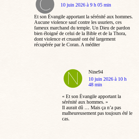
dit
10 juin 2026 à 9 h 05 min
:
Et son Évangile apportant la sérénité aux hommes.
Aucune violence sauf contre les usuriers, ces
fameux marchand du temple. Un Dieu de pardon
bien éloigné de celui de la Bible et de la Thora,
dont violence et cruauté ont été largement
récupérée par le Coran. A méditer
Nine94
dit
10 juin 2026 à 10 h
:
48 min
« Et son Évangile apportant la
sérénité aux hommes. »
Il aurait dû … Mais ça n’a pas
malheureusement pas toujours été le
cas.