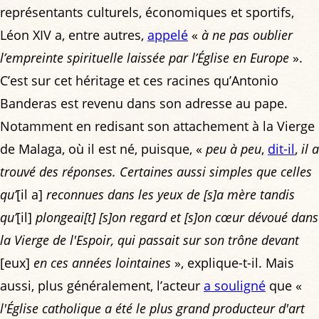
représentants culturels, économiques et sportifs,
Léon XIV a, entre autres,
appelé
«
à ne pas oublier
l’empreinte spirituelle laissée par l’Église en Europe
».
C’est sur cet héritage et ces racines qu’Antonio
Banderas est revenu dans son adresse au pape.
Notamment en redisant son attachement à la Vierge
de Malaga, où il est né, puisque, «
peu à peu
,
dit-il
,
il a
trouvé des réponses. Certaines aussi simples que celles
qu’
[il a]
reconnues dans les yeux de [s]a mère tandis
qu’
[il]
plongeai[t] [s]on regard et [s]on cœur dévoué dans
la Vierge de l'Espoir, qui passait sur son trône devant
[eux]
en ces années lointaines
», explique-t-il. Mais
aussi, plus généralement, l’acteur
a souligné
que «
l'Église catholique a été le plus grand producteur d'art