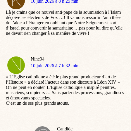
dit
10 juin 2026 à 8 h 25 min
:
Là je crains que ce nouvel anti-pape de la soumission à l’Islam
déçoive les électeurs de Vox …! Il va nous ressortir l’anti thèse
de l’aide à l’étranger en oubliant que Notre Seigneur est sorti
d’Israel pour convertir la samaritaine …pas pour lui dire qu’elle
ne devait rien changer à sa manière de vivre !
Nine94
dit
10 juin 2026 à 7 h 32 min
:
« L’Église catholique a été le plus grand producteur d’art de
l’Histoire » a déclaré l’acteur dans son discours à Léon XIV »
On ne peut en douter. L’Eglise catholique a inspiré peintres,
musiciens, sculpteurs … Sans parler des processions, grandioses
et émouvants spectacles.
C’est un de ses plus grands atouts.
Candide