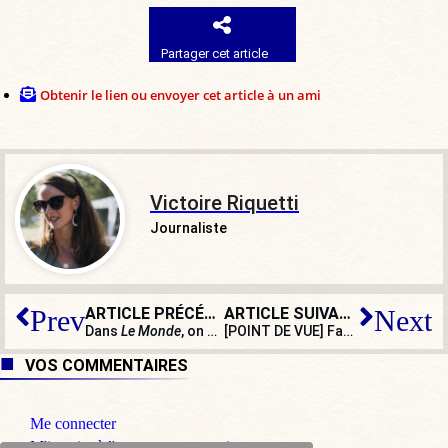
Partager cet article
Obtenir le lien ou envoyer cet article à un ami
Victoire Riquetti
Journaliste
ARTICLE PRÉCÉDENT
ARTICLE SUIVANT
Prev
Next
Dans
Le Monde
, on compare des séances chamaniques à… un pèlerinage à Lourdes
[POINT DE VUE] Face à l’incurie de l’État, ces citoyens qui sont tentés de se faire justice
VOS COMMENTAIRES
Me connecter
M'inscrire à l'espace commentaire