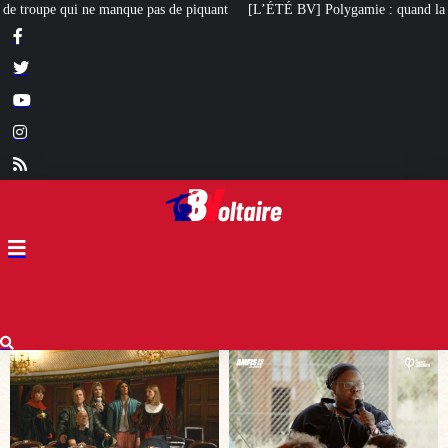
uant
[L’ÉTÉ BV] Polygamie : quand la vérité sort de la bouche d’une milit