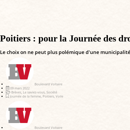
Poitiers : pour la Journée des dr
Le choix on ne peut plus polémique d'une municipalité 
Boulevard Voltaire
09 mars 2022
Brèves
,
Le saviez-vous
,
Société
Journée de la femme
,
Poitiers
,
Voile
Boulevard Voltaire