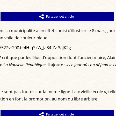
Partager cet article
on. La municipalité a en effet choisi d’illustrer le 8 mars, J
 voile de couleur bleue.
1552?s=20&t=4H-qSkW_ja34-Zz-3aJK2g
critiqué par les élus d'opposition dont l'ancien maire, Alai
te
La Nouvelle République
. Il ajoute :
« Le jour où l'on défend le
 sont pas toutes sur la même ligne. La « vieille école », tel
tion en font la promotion, au nom du libre arbitre.
Partager cet article