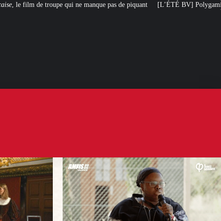
e manque pas de piquant
[L’ÉTÉ BV] Polygamie : quand la vérité sort de la 