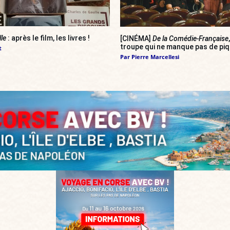
lle
: après le film, les livres !
[CINÉMA]
De la Comédie-Française
troupe qui ne manque pas de pi
t
Par
Pierre Marcellesi