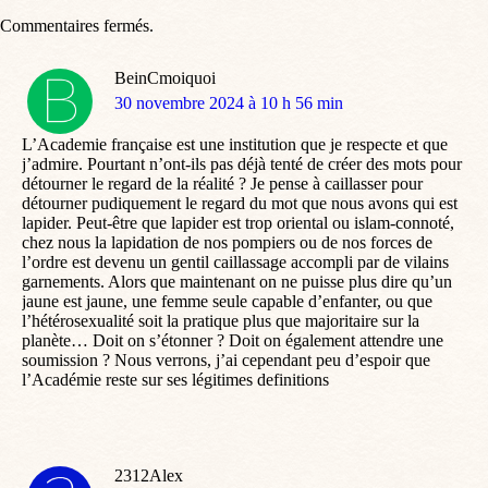
Commentaires fermés.
BeinCmoiquoi
dit
30 novembre 2024 à 10 h 56 min
:
L’Academie française est une institution que je respecte et que
j’admire. Pourtant n’ont-ils pas déjà tenté de créer des mots pour
détourner le regard de la réalité ? Je pense à caillasser pour
détourner pudiquement le regard du mot que nous avons qui est
lapider. Peut-être que lapider est trop oriental ou islam-connoté,
chez nous la lapidation de nos pompiers ou de nos forces de
l’ordre est devenu un gentil caillassage accompli par de vilains
garnements. Alors que maintenant on ne puisse plus dire qu’un
jaune est jaune, une femme seule capable d’enfanter, ou que
l’hétérosexualité soit la pratique plus que majoritaire sur la
planète… Doit on s’étonner ? Doit on également attendre une
soumission ? Nous verrons, j’ai cependant peu d’espoir que
l’Académie reste sur ses légitimes definitions
2312Alex