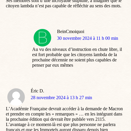
Ses membres sont d’une incroyable stupidité, à imaginer que le
citoyen lambda n’est pas capable de réfléchir au sens des mots.
BeinCmoiquoi
dit
30 novembre 2024 à 11 h 00 min
:
Au vu des niveaux d’instruction en chute libre, il
est fort probable que les citoyens lambda de la
prochaine décennie ne soient plus capables de
penser par eux mêmes
Éric D.
dit
28 novembre 2024 à 13 h 27 min
:
L’Académie Française devrait accéder à la demande de Macron
et prendre en compte les « remarques » … en les intégrant dans
la prochaine édition qui devrait être publiée vers 2115.
L’avantage à ce moment-là est que plus personne ne parlera
français et que les Immortels auront disparu depuis bien