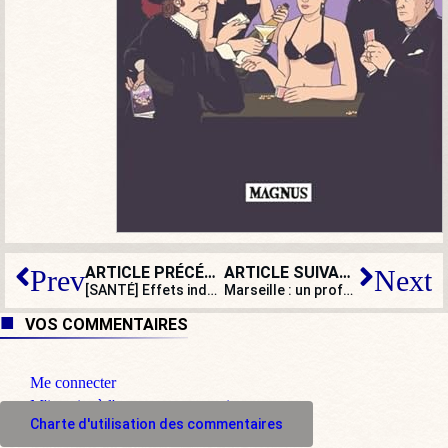
ARTICLE PRÉCÉDENT
ARTICLE SUIVANT
Prev
Next
[SANTÉ] Effets indésirables : fallait-il vraiment vacciner contre le Covid ?
Marseille : un professeur menacé de mort ; un de plus !
VOS COMMENTAIRES
Me connecter
M'inscrire à l'espace commentaire
Charte d'utilisation des commentaires