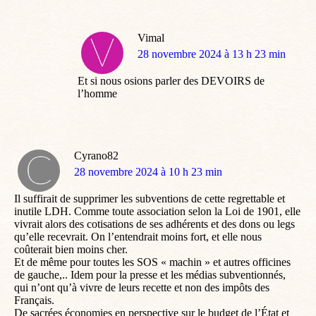
Vimal
dit
28 novembre 2024 à 13 h 23 min
:
Et si nous osions parler des DEVOIRS de
l’homme
Cyrano82
dit
28 novembre 2024 à 10 h 23 min
:
Il suffirait de supprimer les subventions de cette regrettable et
inutile LDH. Comme toute association selon la Loi de 1901, elle
vivrait alors des cotisations de ses adhérents et des dons ou legs
qu’elle recevrait. On l’entendrait moins fort, et elle nous
coûterait bien moins cher.
Et de même pour toutes les SOS « machin » et autres officines
de gauche,.. Idem pour la presse et les médias subventionnés,
qui n’ont qu’à vivre de leurs recette et non des impôts des
Français.
De sacrées économies en perspective sur le budget de l’État et