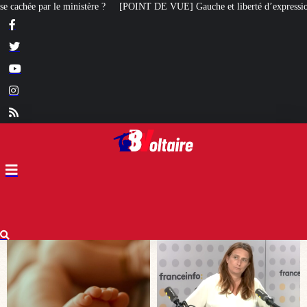
 DE VUE] Gauche et liberté d’expression : Marine Tondelier veut désormais 