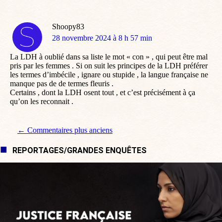
Shoopy83
dit
28 novembre 2024 à 8 h 57 min
:
La LDH à oublié dans sa liste le mot « con » , qui peut être mal
pris par les femmes . Si on suit les principes de la LDH préférer
les termes d’imbécile , ignare ou stupide , la langue française ne
manque pas de de termes fleuris .
Certains , dont la LDH osent tout , et c’est précisément à ça
qu’on les reconnait .
Navigation de commentaire
← Commentaires plus anciens
REPORTAGES/GRANDES ENQUÊTES