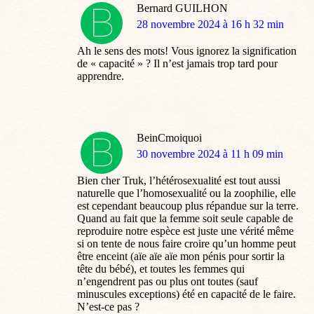
Bernard GUILHON
dit
28 novembre 2024 à 16 h 32 min
:
Ah le sens des mots! Vous ignorez la signification
de « capacité » ? Il n’est jamais trop tard pour
apprendre.
BeinCmoiquoi
dit
30 novembre 2024 à 11 h 09 min
:
Bien cher Truk, l’hétérosexualité est tout aussi
naturelle que l’homosexualité ou la zoophilie, elle
est cependant beaucoup plus répandue sur la terre.
Quand au fait que la femme soit seule capable de
reproduire notre espèce est juste une vérité même
si on tente de nous faire croire qu’un homme peut
être enceint (aïe aïe aïe mon pénis pour sortir la
tête du bébé), et toutes les femmes qui
n’engendrent pas ou plus ont toutes (sauf
minuscules exceptions) été en capacité de le faire.
N’est-ce pas ?