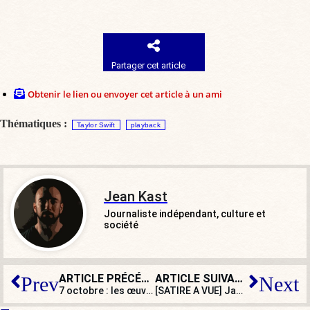
Partager cet article
Obtenir le lien ou envoyer cet article à un ami
Thématiques :
Taylor Swift
playback
Jean Kast
Journaliste indépendant, culture et
société
ARTICLE PRÉCÉDENT
ARTICLE SUIVANT
Prev
Next
7 octobre : les œuvres de P. Relkin dénoncent « la barbarie toujours vivante »
[SATIRE A VUE] James Bond va-t-il passer à la moulinette mondialiste ?