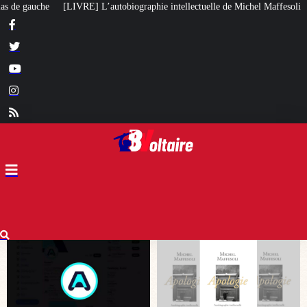
aphie intellectuelle de Michel Maffesoli
Pour regagner son influence en Af