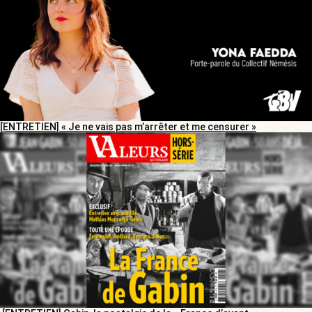
[ENTRETIEN] « Je ne vais pas m’arrêter et me censurer »