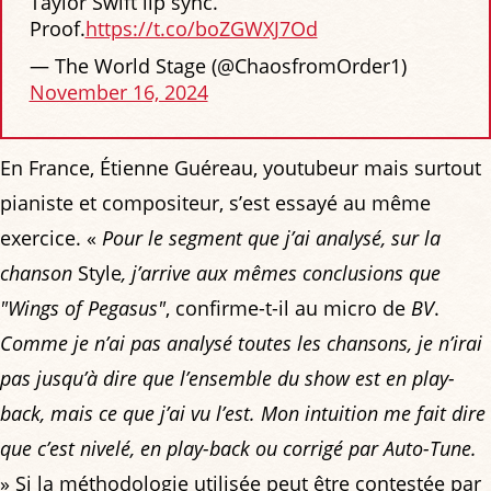
Taylor Swift lip sync.
Proof.
https://t.co/boZGWXJ7Od
— The World Stage (@ChaosfromOrder1)
November 16, 2024
En France, Étienne Guéreau, youtubeur mais surtout
pianiste et compositeur, s’est essayé au même
exercice. «
Pour le segment que j’ai analysé, sur la
chanson
Style
, j’arrive aux mêmes conclusions que
"Wings of Pegasus"
, confirme-t-il au micro de
BV
.
Comme je n’ai pas analysé toutes les chansons, je n’irai
pas jusqu’à dire que l’ensemble du show est en play-
back, mais ce que j’ai vu l’est. Mon intuition me fait dire
que c’est nivelé, en play-back ou corrigé par Auto-Tune.
» Si la méthodologie utilisée peut être contestée par