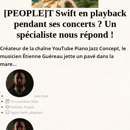
[PEOPLE]T Swift en playback
pendant ses concerts ? Un
spécialiste nous répond !
Créateur de la chaîne YouTube Piano Jazz Concept, le
musicien Étienne Guéreau jette un pavé dans la
mare...
Jean Kast
19 novembre 2024
Articles
,
People
Taylor Swift
,
playback