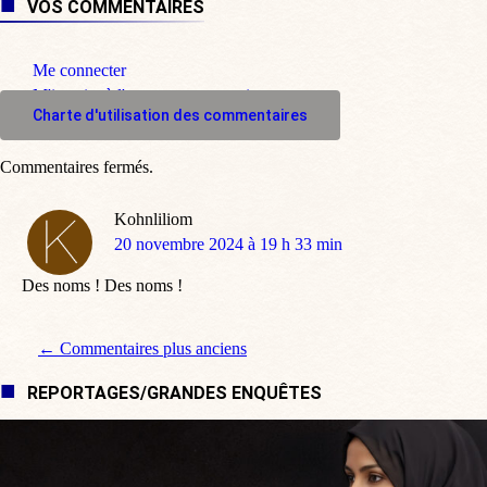
VOS COMMENTAIRES
Me connecter
M'inscrire à l'espace commentaire
Charte d'utilisation des commentaires
Commentaires fermés.
Kohnliliom
dit
20 novembre 2024 à 19 h 33 min
:
Des noms ! Des noms !
Navigation de commentaire
← Commentaires plus anciens
REPORTAGES/GRANDES ENQUÊTES