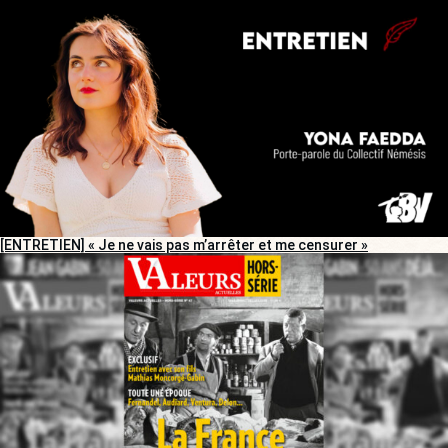
[ENTRETIEN] « Je ne vais pas m’arrêter et me censurer »