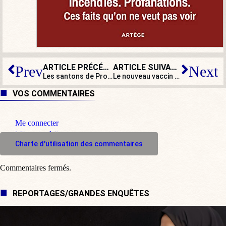
ARTICLE PRÉCÉDENT
ARTICLE SUIVANT
Prev
Next
Les santons de Provence bientôt à l’UNESCO ?
Le nouveau vaccin anti-Covid de Novavax va-t-il convaincre les réfractaires à la vaccination ?
VOS COMMENTAIRES
Me connecter
M'inscrire à l'espace commentaire
Charte d'utilisation des commentaires
Commentaires fermés.
REPORTAGES/GRANDES ENQUÊTES