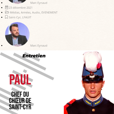
Marc Eynaud
23 décembre 2021
Médias
,
Armées
,
Audio
,
EVENEMENT
Saint-Cyr
,
LFAUIT
Marc Eynaud