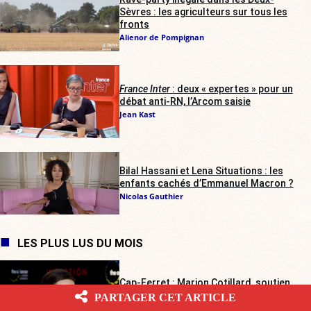
Sèvres : les agriculteurs sur tous les
fronts
Alienor de Pompignan
France Inter
: deux « expertes » pour un
débat anti-RN, l’Arcom saisie
Jean Kast
Bilal Hassani et Lena Situations : les
enfants cachés d’Emmanuel Macron ?
Nicolas Gauthier
LES PLUS LUS DU MOIS
Cap-Ferret : Marion Cotillard, soutien
des Soulèvements de la Terre,
PARTAGER CET ARTICLE
secourue par les agriculteurs