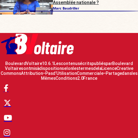
Assemblée nationale ?
Marc Baudriller
Boulevard Voltaire 10.6.1 Les contenus écrits publiés par Boulevard
Voltaire sont mis à disposition selon les termes de la Licence Creative
Commons Attribution – Pas d’Utilisation Commerciale – Partage dans les
Mêmes Conditions 2.0 France