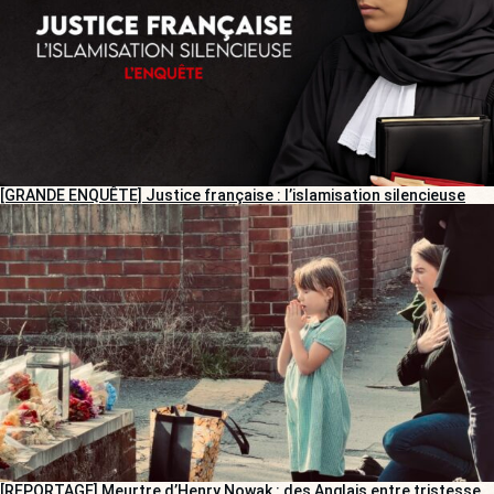
[GRANDE ENQUÊTE] Justice française : l’islamisation silencieuse
[REPORTAGE] Meurtre d’Henry Nowak : des Anglais entre tristesse