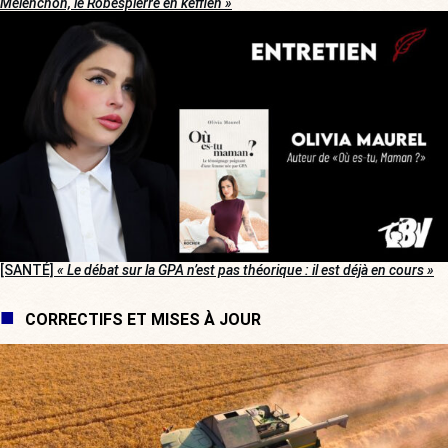
Mélenchon, le Robespierre en keffieh »
[SANTÉ]
« Le débat sur la GPA n’est pas théorique : il est déjà en cours »
CORRECTIFS ET MISES À JOUR