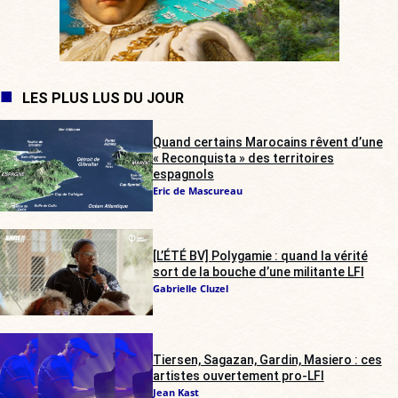
LES PLUS LUS DU JOUR
Quand certains Marocains rêvent d’une
« Reconquista » des territoires
espagnols
Eric de Mascureau
[L’ÉTÉ BV] Polygamie : quand la vérité
sort de la bouche d’une militante LFI
Gabrielle Cluzel
Tiersen, Sagazan, Gardin, Masiero : ces
artistes ouvertement pro-LFI
Jean Kast