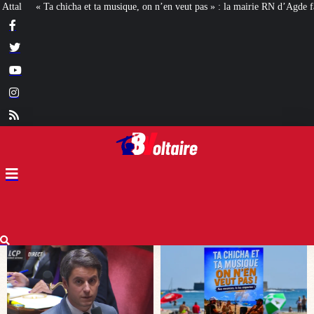
on n’en veut pas » : la mairie RN d’Agde face à la meute « antiraciste »
La 