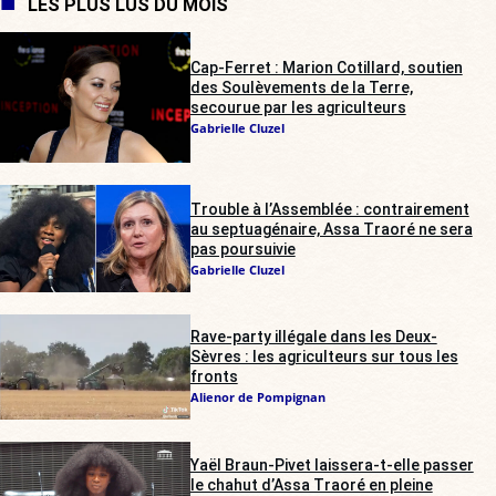
LES PLUS LUS DU MOIS
Cap-Ferret : Marion Cotillard, soutien
des Soulèvements de la Terre,
secourue par les agriculteurs
Gabrielle Cluzel
Trouble à l’Assemblée : contrairement
au septuagénaire, Assa Traoré ne sera
pas poursuivie
Gabrielle Cluzel
Rave-party illégale dans les Deux-
Sèvres : les agriculteurs sur tous les
fronts
Alienor de Pompignan
Yaël Braun-Pivet laissera-t-elle passer
le chahut d’Assa Traoré en pleine