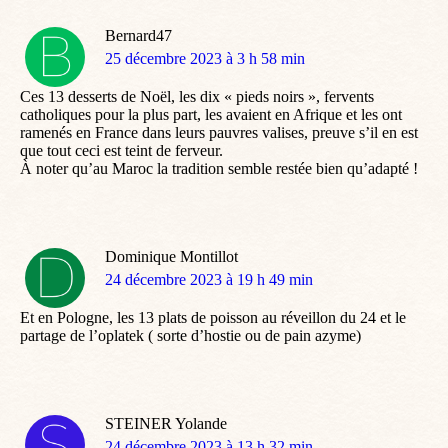
Bernard47
dit
25 décembre 2023 à 3 h 58 min
:
Ces 13 desserts de Noël, les dix « pieds noirs », fervents
catholiques pour la plus part, les avaient en Afrique et les ont
ramenés en France dans leurs pauvres valises, preuve s’il en est
que tout ceci est teint de ferveur.
À noter qu’au Maroc la tradition semble restée bien qu’adapté !
Dominique Montillot
dit
24 décembre 2023 à 19 h 49 min
:
Et en Pologne, les 13 plats de poisson au réveillon du 24 et le
partage de l’oplatek ( sorte d’hostie ou de pain azyme)
STEINER Yolande
dit
24 décembre 2023 à 13 h 32 min