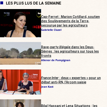
LES PLUS LUS DE LA SEMAINE
Cap-Ferret : Marion Cotillard, soutien
des Soulèvements de la Terre,
secourue par les agriculteurs
Gabrielle Cluzel
Rave-party illégale dans les Deux-
Sèvres : les agriculteurs sur tous les
fronts
Alienor de Pompignan
France Inter
: deux « expertes » pour un
débat anti-RN, l’Arcom saisie
Jean Kast
Bilal Hassani et Lena Situations : les