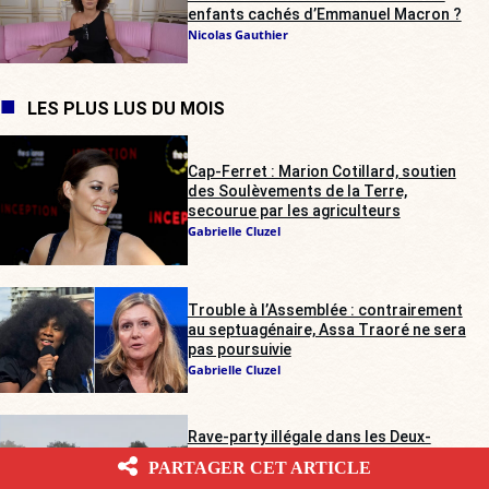
enfants cachés d’Emmanuel Macron ?
Nicolas Gauthier
LES PLUS LUS DU MOIS
Cap-Ferret : Marion Cotillard, soutien
des Soulèvements de la Terre,
secourue par les agriculteurs
Gabrielle Cluzel
Trouble à l’Assemblée : contrairement
au septuagénaire, Assa Traoré ne sera
pas poursuivie
Gabrielle Cluzel
Rave-party illégale dans les Deux-
Sèvres : les agriculteurs sur tous les
PARTAGER CET ARTICLE
fronts