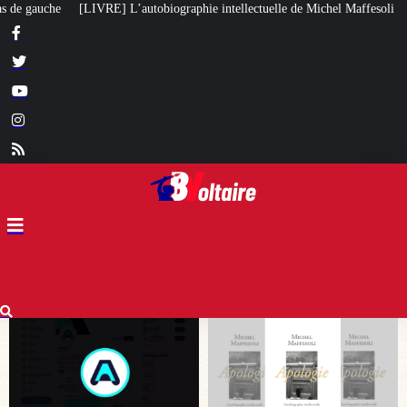
hie intellectuelle de Michel Maffesoli
Pour regagner son influence en Afri