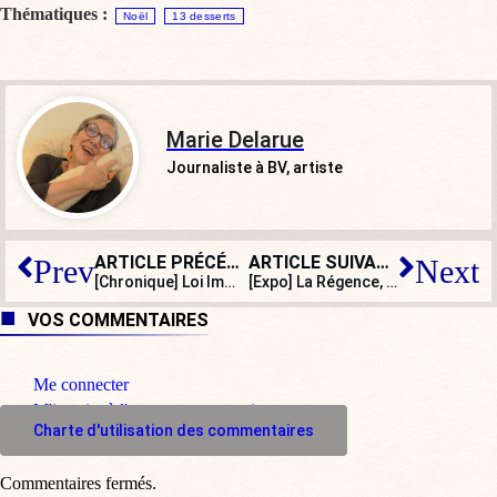
Thématiques :
Noël
13 desserts
Marie Delarue
Journaliste à BV, artiste
ARTICLE PRÉCÉDENT
ARTICLE SUIVANT
Prev
Next
[Chronique] Loi Immigration : un psychodrame si révélateur
[Expo] La Régence, ou « l’ébrouement joyeux »
VOS COMMENTAIRES
Me connecter
M'inscrire à l'espace commentaire
Charte d'utilisation des commentaires
Commentaires fermés.