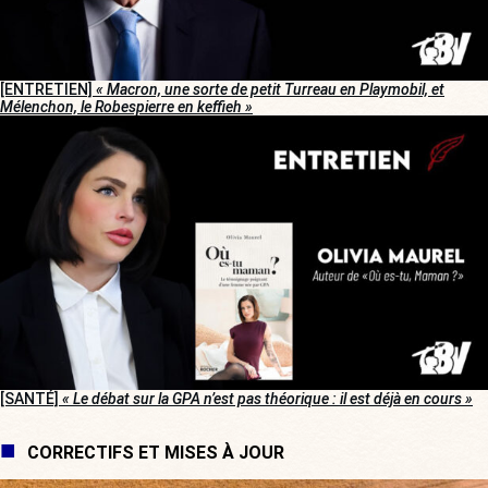
[ENTRETIEN]
« Macron, une sorte de petit Turreau en Playmobil, et
Mélenchon, le Robespierre en keffieh »
[SANTÉ]
« Le débat sur la GPA n’est pas théorique : il est déjà en cours »
CORRECTIFS ET MISES À JOUR