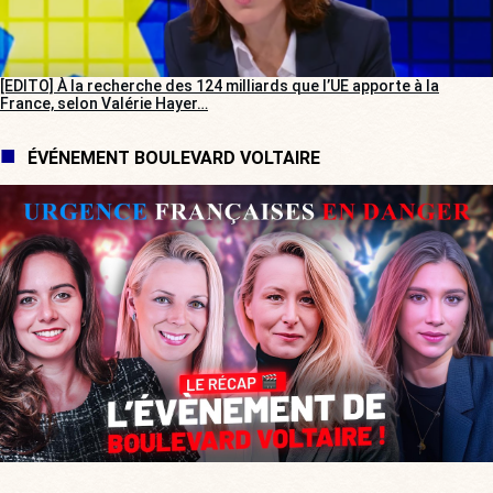
[EDITO] À la recherche des 124 milliards que l’UE apporte à la
France, selon Valérie Hayer…
ÉVÉNEMENT BOULEVARD VOLTAIRE