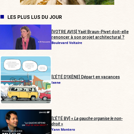
LES PLUS LUS DU JOUR
[VOTRE AVIS] Yaël Braun-Pivet doit-elle
renoncer à son projet architectural ?
Boulevard Voltaire
[L’ÉTÉ D’IXÈNE] Départ en vacances
Ixene
[L’ÉTÉ BV] «
La gauche organise le non-
droit
»
Yann Montero