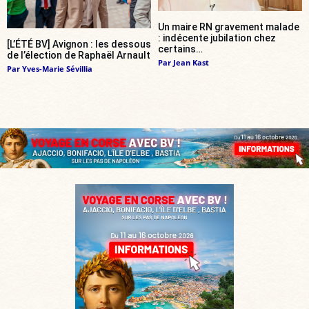
Un maire RN gravement malade
: indécente jubilation chez
[L’ÉTÉ BV] Avignon : les dessous
certains…
de l’élection de Raphaël Arnault
Par
Jean Kast
Par
Yves-Marie Sévillia