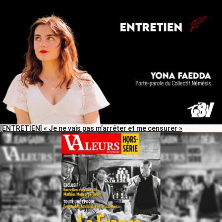
[ENTRETIEN] « Je ne vais pas m’arrêter et me censurer »