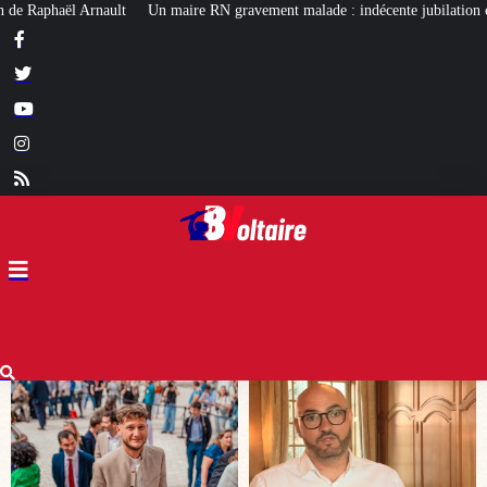
avement malade : indécente jubilation chez certains…
Affaire Lyhanna : u