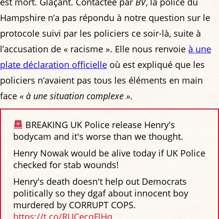
est mort. Glaçant. Contactée par
BV
, la police du
Hampshire n’a pas répondu à notre question sur le
protocole suivi par les policiers ce soir-là, suite à
l’accusation de « racisme ». Elle nous renvoie
à une
plate déclaration officielle
où est expliqué que les
policiers n’avaient pas tous les éléments en main
face
« à une situation complexe »
.
BREAKING UK Police release Henry's
bodycam and it's worse than we thought.
Henry Nowak would be alive today if UK Police
checked for stab wounds!
Henry's death doesn't help out Democrats
politically so they dgaf about innocent boy
murdered by CORRUPT COPS.
https://t.co/RUCecqFlHq