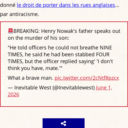
donné
le droit de porter dans les rues anglaises
…
par antiracisme.
BREAKING: Henry Nowak's father speaks out
on the murder of his son:
"He told officers he could not breathe NINE
TIMES, he said he had been stabbed FOUR
TIMES, but the officer replied saying' 'I don't
think you have, mate.'"
What a brave man.
pic.twitter.com/2cNtf8pzcx
— Inevitable West (@Inevitablewest)
June 1,
2026