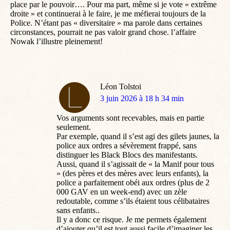
place par le pouvoir…. Pour ma part, même si je vote « extrême
droite » et continuerai à le faire, je me méfierai toujours de la
Police. N’étant pas « diversitaire » ma parole dans certaines
circonstances, pourrait ne pas valoir grand chose. l’affaire
Nowak l’illustre pleinement!
Léon Tolstoi
dit
3 juin 2026 à 18 h 34 min
:
Vos arguments sont recevables, mais en partie
seulement.
Par exemple, quand il s’est agi des gilets jaunes, la
police aux ordres a sévèrement frappé, sans
distinguer les Black Blocs des manifestants.
Aussi, quand il s’agissait de « la Manif pour tous
» (des pères et des mères avec leurs enfants), la
police a parfaitement obéi aux ordres (plus de 2
000 GAV en un week-end) avec un zèle
redoutable, comme s’ils étaient tous célibataires
sans enfants..
Il y a donc ce risque. Je me permets également
d’ajouter qu’il est tout aussi facile d’imaginer les