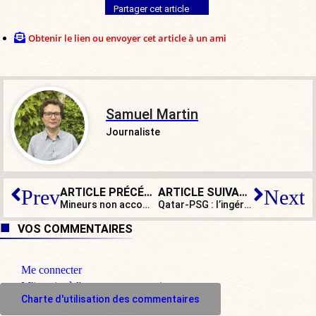
Partager cet article
Obtenir le lien ou envoyer cet article à un ami
Samuel Martin
Journaliste
ARTICLE PRÉCÉDENT
ARTICLE SUIVANT
Prev
Next
Mineurs non accompagnés : les non-dits du département des Yvelines
Qatar-PSG : l’ingérence qui passe crème
VOS COMMENTAIRES
Me connecter
M'inscrire à l'espace commentaire
Charte d'utilisation des commentaires