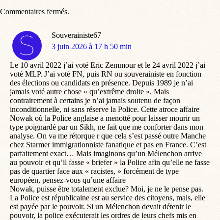
Commentaires fermés.
Souverainiste67
dit
3 juin 2026 à 17 h 50 min
:
Le 10 avril 2022 j’ai voté Eric Zemmour et le 24 avril 2022 j’ai
voté MLP. J’ai voté FN, puis RN ou souverainiste en fonction
des élections ou candidats en présence. Depuis 1989 je n’ai
jamais voté autre chose « qu’extrême droite ». Mais
contrairement à certains je n’ai jamais soutenu de façon
inconditionnelle, ni sans réserve la Police. Cette atroce affaire
Nowak où la Police anglaise a menotté pour laisser mourir un
type poignardé par un Sikh, ne fait que me conforter dans mon
analyse. On va me rétorque r que cela s’est passé outre Manche
chez Starmer immigrationniste fanatique et pas en France. C’est
parfaitement exact… Mais imaginons qu’un Mélenchon arrive
au pouvoir et qu’il fasse « briefer » la Police afin qu’elle ne fasse
pas de quartier face aux « racistes, » forcément de type
européen, pensez-vous qu’une affaire
Nowak, puisse être totalement exclue? Moi, je ne le pense pas.
La Police est républicaine est au service des citoyens, mais, elle
est payée par le pouvoir. Si un Mélenchon devait détenir le
pouvoir, la police exécuterait les ordres de leurs chefs mis en