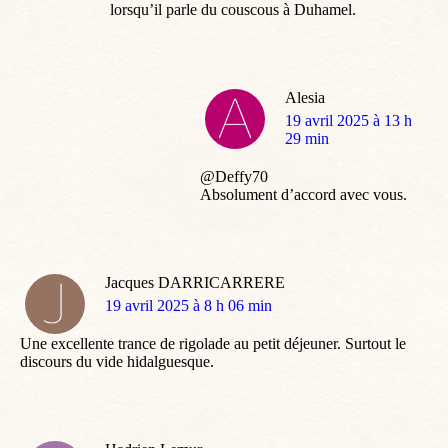
lorsqu’il parle du couscous à Duhamel.
Alesia
dit
19 avril 2025 à 13 h
:
29 min
@Deffy70
Absolument d’accord avec vous.
Jacques DARRICARRERE
dit
19 avril 2025 à 8 h 06 min
:
Une excellente trance de rigolade au petit déjeuner. Surtout le
discours du vide hidalguesque.