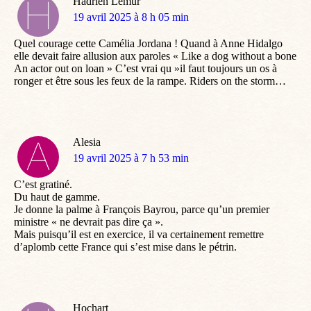
Hadrien Lemur
dit
19 avril 2025 à 8 h 05 min
:
Quel courage cette Camélia Jordana ! Quand à Anne Hidalgo
elle devait faire allusion aux paroles « Like a dog without a bone
An actor out on loan » C’est vrai qu »il faut toujours un os à
ronger et être sous les feux de la rampe. Riders on the storm…
Alesia
dit
19 avril 2025 à 7 h 53 min
:
C’est gratiné.
Du haut de gamme.
Je donne la palme à François Bayrou, parce qu’un premier
ministre « ne devrait pas dire ça ».
Mais puisqu’il est en exercice, il va certainement remettre
d’aplomb cette France qui s’est mise dans le pétrin.
Hochart