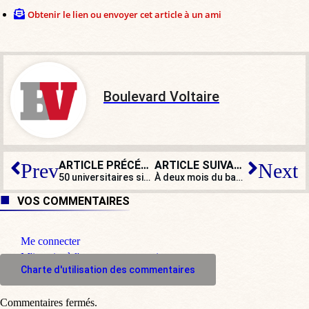
Obtenir le lien ou envoyer cet article à un ami
Boulevard Voltaire
ARTICLE PRÉCÉDENT
ARTICLE SUIVANT
Prev
Next
50 universitaires signent une tribune en soutien à Fabrice Balanche
À deux mois du bac, une école catholique hors contrat fermée par le rectorat !
VOS COMMENTAIRES
Me connecter
M'inscrire à l'espace commentaire
Charte d'utilisation des commentaires
Commentaires fermés.