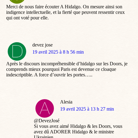
:
Merci de nous faire écouter A Hidalgo. On mesure ainsi son
indigence intellectuelle, et la fierté que peuvent ressentir ceux
qui ont voté pour elle.
devez jose
dit
19 avril 2025 à 8 h 56 min
:
Après le discours incompréhensible d’hidalgo sur les Doors, je
comprends mieux pourquoi Paris est devenue ce cloaque
indescriptible. A force d’ouvrir les portes…..
Alesia
dit
19 avril 2025 à 13 h 27 min
:
@DevezJosé
Si vous avez aimé Hidalgo & les Doors, vous
avez dû ADORER Hidalgo & le ministre
Ukrainien.