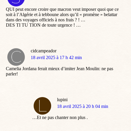
:
QUI peut encore croire que macron veut imposer quoi que ce
soit à l’Algérie et à tebboune alors qu’il « promène » belattar
dans des voyages officiels à nos frais ? ! …
DES TI TU TION de toute urgence ! …
cidcampeador
dit
18 avril 2025 à 17 h 42 min
:
Camelia Jordana ferait mieux d’imiter Jean Moulin: ne pas
parler!
lupini
dit
18 avril 2025 à 20 h 04 min
:
…Et ne pas chanter non plus .