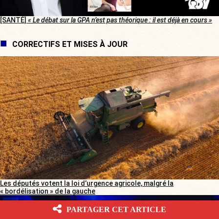
[SANTÉ]
« Le débat sur la GPA n’est pas théorique : il est déjà en cours »
CORRECTIFS ET MISES À JOUR
Les députés votent la loi d’urgence agricole, malgré la
« bordélisation » de la gauche
PARTAGER CET ARTICLE