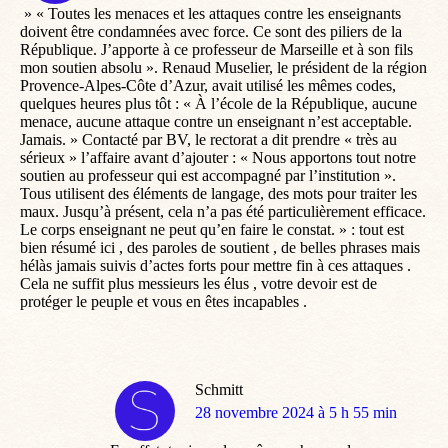
» « Toutes les menaces et les attaques contre les enseignants
doivent être condamnées avec force. Ce sont des piliers de la
République. J’apporte à ce professeur de Marseille et à son fils
mon soutien absolu ». Renaud Muselier, le président de la région
Provence-Alpes-Côte d’Azur, avait utilisé les mêmes codes,
quelques heures plus tôt : « À l’école de la République, aucune
menace, aucune attaque contre un enseignant n’est acceptable.
Jamais. » Contacté par BV, le rectorat a dit prendre « très au
sérieux » l’affaire avant d’ajouter : « Nous apportons tout notre
soutien au professeur qui est accompagné par l’institution ».
Tous utilisent des éléments de langage, des mots pour traiter les
maux. Jusqu’à présent, cela n’a pas été particulièrement efficace.
Le corps enseignant ne peut qu’en faire le constat. » : tout est
bien résumé ici , des paroles de soutient , de belles phrases mais
hélàs jamais suivis d’actes forts pour mettre fin à ces attaques .
Cela ne suffit plus messieurs les élus , votre devoir est de
protéger le peuple et vous en êtes incapables .
Schmitt
dit
28 novembre 2024 à 5 h 55 min
: