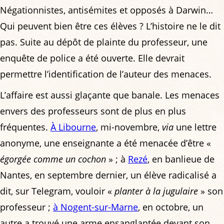
Négationnistes, antisémites et opposés à Darwin…
Qui peuvent bien être ces élèves ? L’histoire ne le dit
pas. Suite au dépôt de plainte du professeur, une
enquête de police a été ouverte. Elle devrait
permettre l’identification de l’auteur des menaces.
L’affaire est aussi glaçante que banale. Les menaces
envers des professeurs sont de plus en plus
fréquentes.
À Libourne
, mi-novembre,
via
une lettre
anonyme, une enseignante a été menacée d’être «
égorgée comme un cochon
» ; à
Rezé
, en banlieue de
Nantes, en septembre dernier, un élève radicalisé a
dit, sur Telegram, vouloir «
planter à la jugulaire
» son
professeur ;
à Nogent-sur-Marne
, en octobre, un
autre a trouvé une arme ensanglantée devant son