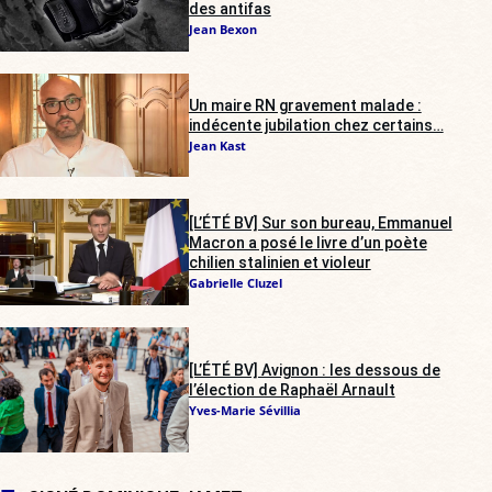
des antifas
Jean Bexon
Un maire RN gravement malade :
indécente jubilation chez certains…
Jean Kast
[L’ÉTÉ BV] Sur son bureau, Emmanuel
Macron a posé le livre d’un poète
chilien stalinien et violeur
Gabrielle Cluzel
[L’ÉTÉ BV] Avignon : les dessous de
l’élection de Raphaël Arnault
Yves-Marie Sévillia