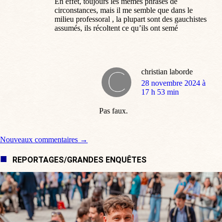
En effet, toujours les mêmes phrases de
circonstances, mais il me semble que dans le
milieu professoral , la plupart sont des gauchistes
assumés, ils récoltent ce qu’ils ont semé
christian laborde
dit
28 novembre 2024 à
:
17 h 53 min
Pas faux.
Navigation de commentaire
Nouveaux commentaires →
REPORTAGES/GRANDES ENQUÊTES