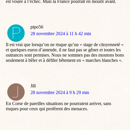
est vouée à l’échec. Mais la France pourrait en mourir avant.
pipo56
dit
28 novembre 2024 à 11 h 42 min
:
Il est vrai que lorsqu’on ne risque qu’un « stage de citoyenneté »
et quelques euros d’amende, il ne faut pas se gêner et toutes les
outrances sont permises. Nous ne sommes pas des moutons bons
seulement à bêler et à défiler bêtement en « marches blanches ».
Jill
dit
28 novembre 2024 à 9 h 29 min
:
En Corse de pareilles situations ne pourraient arriver, sans
risques pour ceux qui proférent des menaces.