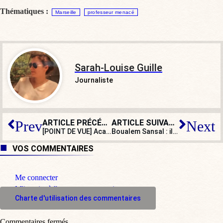
Thématiques :
Marseille
professeur menacé
Sarah-Louise Guille
Journaliste
ARTICLE PRÉCÉDENT
ARTICLE SUIVANT
Prev
Next
[POINT DE VUE] Académie française : la LDH en embuscade pour censurer les mots
Boualem Sansal : il n’empêche que les appels à sa libération se multiplient !
VOS COMMENTAIRES
Me connecter
M'inscrire à l'espace commentaire
Charte d'utilisation des commentaires
Commentaires fermés.