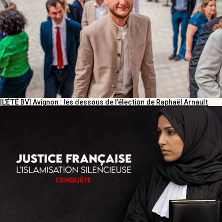
[L’ÉTÉ BV] Avignon : les dessous de l’élection de Raphaël Arnault