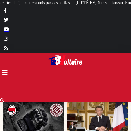
ifas
[L’ÉTÉ BV] Sur son bureau, Emmanuel Macron a posé le livre d’un poèt