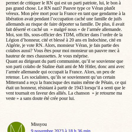
permet de critiquer le RN qui est un parti patriote, lui, le bon à
pas grand chose. Le RN nazi? Pauvre type ce Véran plutôt
véreux. Mon père mort pour la France en tant que gendarme à la
libération avait pendant l’occupation caché une famille de juifs
allemands au risque de faire déporter sa famille. De plus, il avait
fait déserté et caché un » malgré nous » de l’armée allemande.
Moi, son fils, sous-officier des TDM, officier dans l’ordre de la
Légion d’honneur, cité et blessé à 20 ans en Indochine, cité en
Algérie, je vote RN. Alors, monsieur Véran, je fais partie des
colabos aussi? Vous êtes pour moi monsieur un pauvre mec à
hauteur de mes chaussettes. Je vous méprise.
Quant au dirigeant du parti communiste, qu’il se souvienne que
son parti colabo de Staline était ami de Mr Hitler, donc ami avec
l’armée allemande qui occupait la France. Alors, un peu de
retenue. Les socialistes, qu’ils se souviennent qu’un certain
Mitterrand a reçu la francisque des mains même de Pétain, ce qui
était un honneur, résistant à partir de 1943 lorsqu’il a senti que le
vent tournait en faveur des alliés. La chanson » je retourne ma
veste » a sans doute été crée pour lui.
Missyou
dit
9 novembre 2023 à 18 h 36 min