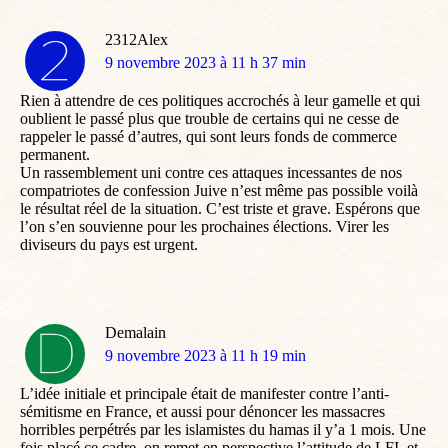
2312Alex
dit
9 novembre 2023 à 11 h 37 min
:
Rien à attendre de ces politiques accrochés à leur gamelle et qui
oublient le passé plus que trouble de certains qui ne cesse de
rappeler le passé d’autres, qui sont leurs fonds de commerce
permanent.
Un rassemblement uni contre ces attaques incessantes de nos
compatriotes de confession Juive n’est même pas possible voilà
le résultat réel de la situation. C’est triste et grave. Espérons que
l’on s’en souvienne pour les prochaines élections. Virer les
diviseurs du pays est urgent.
Demalain
dit
9 novembre 2023 à 11 h 19 min
:
L’idée initiale et principale était de manifester contre l’anti-
sémitisme en France, et aussi pour dénoncer les massacres
horribles perpétrés par les islamistes du hamas il y’a 1 mois. Une
fois placé ce cadre, on remet en perspective l’attitude de LFI, et