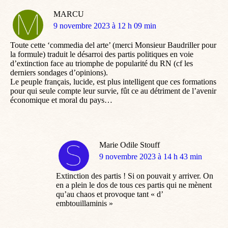
MARCU
dit
9 novembre 2023 à 12 h 09 min
:
Toute cette ‘commedia del arte’ (merci Monsieur Baudriller pour
la formule) traduit le désarroi des partis politiques en voie
d’extinction face au triomphe de popularité du RN (cf les
derniers sondages d’opinions).
Le peuple français, lucide, est plus intelligent que ces formations
pour qui seule compte leur survie, fût ce au détriment de l’avenir
économique et moral du pays…
Marie Odile Stouff
dit
9 novembre 2023 à 14 h 43 min
:
Extinction des partis ! Si on pouvait y arriver. On
en a plein le dos de tous ces partis qui ne mènent
qu’au chaos et provoque tant « d’
embtouillaminis »