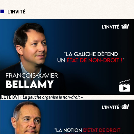
L'INVITÉ
[L’ÉTÉ BV] «
La gauche organise le non-droit
»