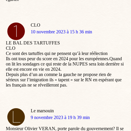
CLO
dit
10 novembre 2023 à 15 h 36 min
:
LE BAL DES TARTUFFES
CLO
Ce sont des tartuffes qui ne pensent qu’à leur réélection
Ils ont tous peur du score en 2024 pour les européennes.Quand
on lit les sondages ce qui reste de la NUPES sera loin derrière si
elle est encore en vie en 2024.
Depuis plus d’un an comme la gauche ne propose rien de
sérieux sur l’imigration ils « tapent » sur le RN en espérant que
les français ne se réveilleront pas.
Le marsouin
dit
9 novembre 2023 à 19 h 39 min
:
Monsieur Olivier VERAN, porte parole du gouvernement? Il se