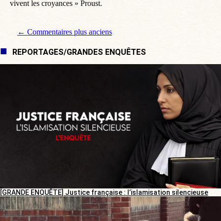
vivent les croyances » Proust.
Navigation de commentaire
← Commentaires plus anciens
REPORTAGES/GRANDES ENQUÊTES
[GRANDE ENQUÊTE] Justice française : l’islamisation silencieuse