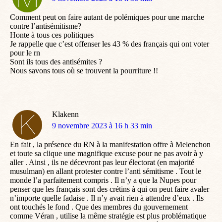
:
Comment peut on faire autant de polémiques pour une marche
contre l’antisémitisme?
Honte à tous ces politiques
Je rappelle que c’est offenser les 43 % des français qui ont voter
pour le rn
Sont ils tous des antisémites ?
Nous savons tous où se trouvent la pourriture !!
Klakenn
dit
9 novembre 2023 à 16 h 33 min
:
En fait , la présence du RN à la manifestation offre à Melenchon
et toute sa clique une magnifique excuse pour ne pas avoir à y
aller . Ainsi , ils ne décevront pas leur électorat (en majorité
musulman) en allant protester contre l’anti sémitisme . Tout le
monde l’a parfaitement compris . Il n’y a que la Nupes pour
penser que les français sont des crétins à qui on peut faire avaler
n’importe quelle fadaise . Il n’y avait rien à attendre d’eux . Ils
ont touchés le fond . Que des membres du gouvernement
comme Véran , utilise la même stratégie est plus problématique