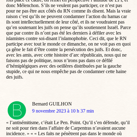
donc Mélenchon. S’ils ne veulent pas participer, ce n’est pas
pour ne pas être aux côtés du RN comme ils disent. Mais la vraie
raison c’est qu’ils ne peuvent condamner l’action du hamas car
ils sont intellectuellement de leur côté, et ils ne voudraient pas
qu’en soutenant les juifs on pense qu’ils soutiennent Israël. Parce
que par contre ils n’ont pas été les derniers à défiler avec les
islamistes contre soi-disant l’islamophobie. Ceci dit, que le RN
participe avec tout le monde ce dimanche, on ne voit pas en quoi
ça gêne le fait d’être contre la persécution des juifs. Et donc,
avec les amis, avec cette histoire d’arc républicain, nous qui ne
faisons pas de politique, nous n’irons pas dans ce défilé
d’hémiplégiques avec des oeillères distribuées par la gauche
stupide, ce qui ne nous empêche pas de condamner cette haine
des juifs.
Bernard GUILHON
dit
9 novembre 2023 à 10 h 37 min
:
« l’antisémitisme, c’était Le Pen. Point. Qu’il s’en défende, qu’il
ne soit pour rien dans l’affaire de Carpentras n’avaient aucune
incidence. » « « Les faits ne pénètrent pas dans le monde où