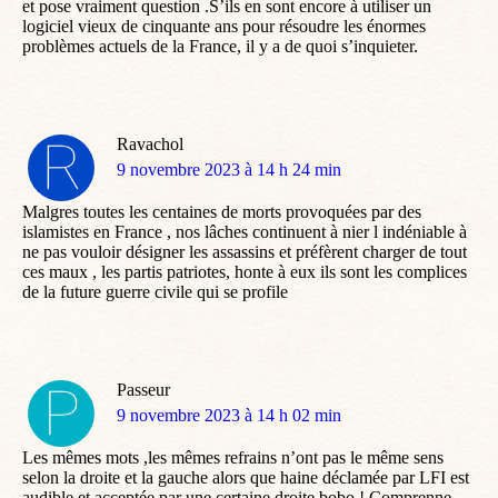
et pose vraiment question .S’ils en sont encore à utiliser un
logiciel vieux de cinquante ans pour résoudre les énormes
problèmes actuels de la France, il y a de quoi s’inquieter.
Ravachol
dit
9 novembre 2023 à 14 h 24 min
:
Malgres toutes les centaines de morts provoquées par des
islamistes en France , nos lâches continuent à nier l indéniable à
ne pas vouloir désigner les assassins et préfèrent charger de tout
ces maux , les partis patriotes, honte à eux ils sont les complices
de la future guerre civile qui se profile
Passeur
dit
9 novembre 2023 à 14 h 02 min
:
Les mêmes mots ,les mêmes refrains n’ont pas le même sens
selon la droite et la gauche alors que haine déclamée par LFI est
audible et acceptée par une certaine droite bobo ! Comprenne