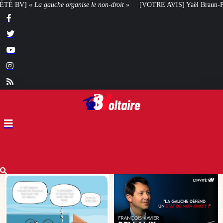
n-droit
»
[VOTRE AVIS] Yaël Braun-Pivet doit-elle renoncer à son projet ar