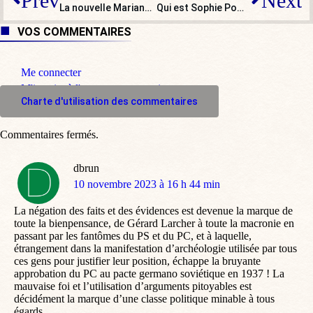
Prev
Next
La nouvelle Marianne, reflet de la France d’aujourd’hui, ne ressemble à rien !
Qui est Sophie Pommier, l’arracheuse des portraits d’otages israéliens ?
VOS COMMENTAIRES
Me connecter
M'inscrire à l'espace commentaire
Charte d'utilisation des commentaires
Commentaires fermés.
dbrun
dit
10 novembre 2023 à 16 h 44 min
:
La négation des faits et des évidences est devenue la marque de
toute la bienpensance, de Gérard Larcher à toute la macronie en
passant par les fantômes du PS et du PC, et à laquelle,
étrangement dans la manifestation d’archéologie utilisée par tous
ces gens pour justifier leur position, échappe la bruyante
approbation du PC au pacte germano soviétique en 1937 ! La
mauvaise foi et l’utilisation d’arguments pitoyables est
décidément la marque d’une classe politique minable à tous
égards.