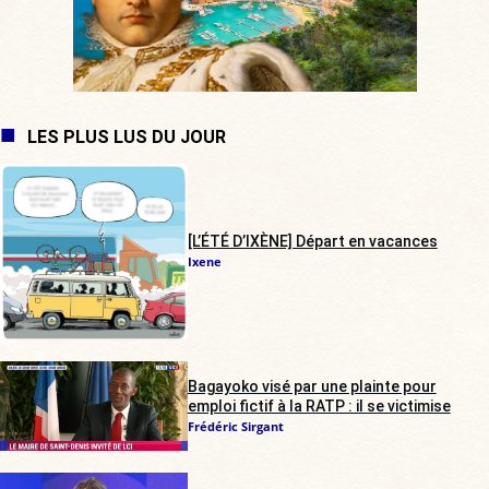
LES PLUS LUS DU JOUR
[L’ÉTÉ D’IXÈNE] Départ en vacances
Ixene
Bagayoko visé par une plainte pour
emploi fictif à la RATP : il se victimise
Frédéric Sirgant