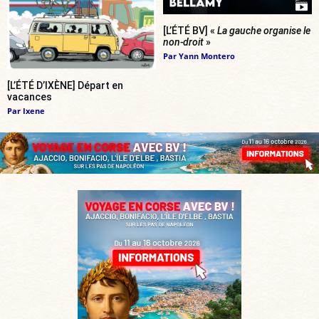
[L’ÉTÉ BV] «
La gauche organise le
non-droit
»
Par
Yann Montero
[L’ÉTÉ D’IXÈNE] Départ en
vacances
Par
Ixene