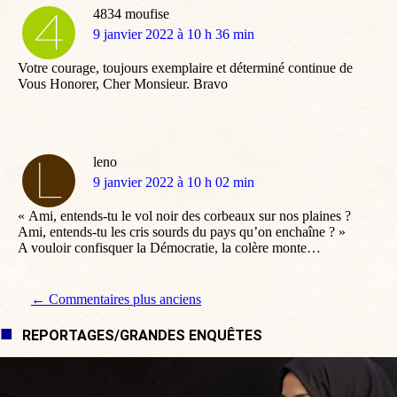
4834 moufise
dit
9 janvier 2022 à 10 h 36 min
:
Votre courage, toujours exemplaire et déterminé continue de
Vous Honorer, Cher Monsieur. Bravo
leno
dit
9 janvier 2022 à 10 h 02 min
:
« Ami, entends-tu le vol noir des corbeaux sur nos plaines ?
Ami, entends-tu les cris sourds du pays qu’on enchaîne ? »
A vouloir confisquer la Démocratie, la colère monte…
Navigation de commentaire
← Commentaires plus anciens
REPORTAGES/GRANDES ENQUÊTES