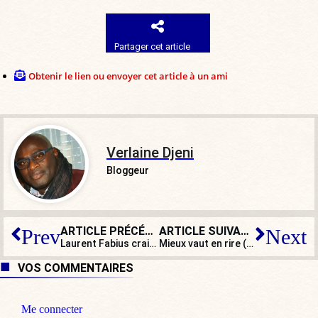
Partager cet article
Obtenir le lien ou envoyer cet article à un ami
Verlaine Djeni
Bloggeur
ARTICLE PRÉCÉDENT
ARTICLE SUIVANT
Prev
Next
Laurent Fabius craint pour l’État de droit : rien ne l’arrête !
Mieux vaut en rire (ou pas) : 2022 commence très fort, avec Maître Gims, le Kärcher™ selon Aphatie, Ruth Elkrief, et Emmanuel Macron qui emm… les Français
VOS COMMENTAIRES
Me connecter