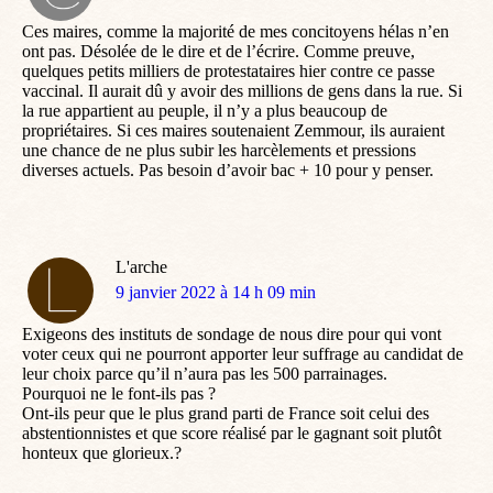
:
Ces maires, comme la majorité de mes concitoyens hélas n’en
ont pas. Désolée de le dire et de l’écrire. Comme preuve,
quelques petits milliers de protestataires hier contre ce passe
vaccinal. Il aurait dû y avoir des millions de gens dans la rue. Si
la rue appartient au peuple, il n’y a plus beaucoup de
propriétaires. Si ces maires soutenaient Zemmour, ils auraient
une chance de ne plus subir les harcèlements et pressions
diverses actuels. Pas besoin d’avoir bac + 10 pour y penser.
L'arche
dit
9 janvier 2022 à 14 h 09 min
:
Exigeons des instituts de sondage de nous dire pour qui vont
voter ceux qui ne pourront apporter leur suffrage au candidat de
leur choix parce qu’il n’aura pas les 500 parrainages.
Pourquoi ne le font-ils pas ?
Ont-ils peur que le plus grand parti de France soit celui des
abstentionnistes et que score réalisé par le gagnant soit plutôt
honteux que glorieux.?