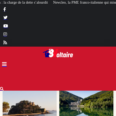
ewcleo, la PME franco-italienne qui mise sur l’avenir du « mini nucléaire »