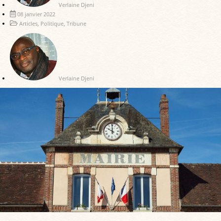
Verlaine Djeni
08 janvier 2022
Articles
,
Politique
,
Tribune
Verlaine Djeni