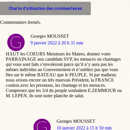
M'inscrire à l'espace commentaire
Charte d'utilisation des commentaires
Commentaires fermés.
Georges MOUSSET
dit
9 janvier 2022 à 20 h 31 min
:
HAUT les COEURS Messieurs les Maires, donnez votre
PARRAINAGE aux candidats SVP, les menaces ou chantages
qui vous sont faits s’envoleront parce qu’il n’y aura pas les
mêmes individus au Gouvernement et n’oubliez pas que vous
êtes sur le même BATEAU que le PEUPLE. Si par malheur,
nous avions encore un très mauvais Président, la FRANCE
coulera avec les pressions, les chantage et les menaces.
Comprenez que les 3/4 du peuple souhaitent E.ZEMMOUR ou
M. LEPEN, ils sont notre planche de salut.
Georges MOUSSET
dit
10 janvier 2022 à 15 h 50 min