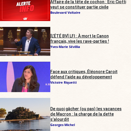
Affaire de la tête de cochon : Éric Ciotti
veut se constituer partie civile
Boulevard Voltaire
[L’ÉTÉ BV] LFI : À mort le Canon
français, vive les rave-parties !
Yves-Marie Sévillia
Face aux critiques, Éléonore Caroit
défend l’aide au développement
Victoire Riquetti
De quoi gâcher (ou pas) les vacances
de Macron : la charge de la dette
s’alourdit
Georges Michel