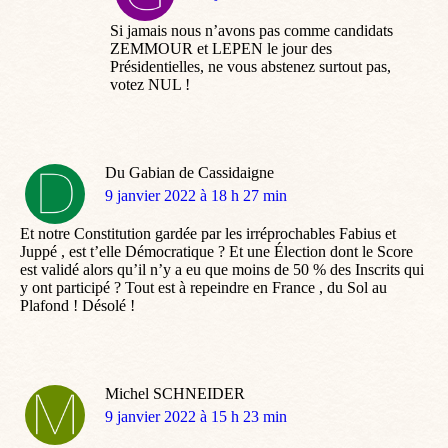
:
Si jamais nous n’avons pas comme candidats
ZEMMOUR et LEPEN le jour des
Présidentielles, ne vous abstenez surtout pas,
votez NUL !
Du Gabian de Cassidaigne
dit
9 janvier 2022 à 18 h 27 min
:
Et notre Constitution gardée par les irréprochables Fabius et
Juppé , est t’elle Démocratique ? Et une Élection dont le Score
est validé alors qu’il n’y a eu que moins de 50 % des Inscrits qui
y ont participé ? Tout est à repeindre en France , du Sol au
Plafond ! Désolé !
Michel SCHNEIDER
dit
9 janvier 2022 à 15 h 23 min
: