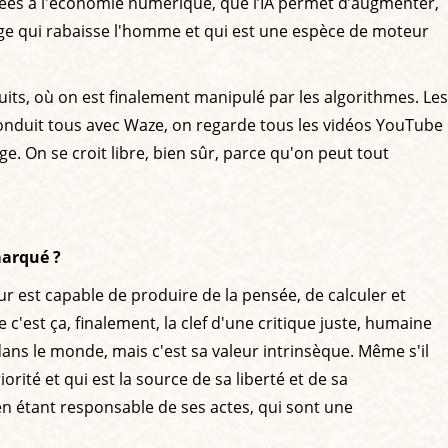
liées à l'économie numérique, que l’IA permet d’augmenter,
age qui rabaisse l'homme et qui est une espèce de moteur
its, où on est finalement manipulé par les algorithmes. Les
onduit tous avec Waze, on regarde tous les vidéos YouTube
ge. On se croit libre, bien sûr, parce qu'on peut tout
marqué ?
ur est capable de produire de la pensée, de calculer et
c'est ça, finalement, la clef d'une critique juste, humaine
r dans le monde, mais c'est sa valeur intrinsèque. Même s'il
orité et qui est la source de sa liberté et de sa
 en étant responsable de ses actes, qui sont une