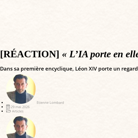
[RÉACTION]
« L’IA porte en ell
Dans sa première encyclique, Léon XIV porte un regard c
Etienne Lombard
29 mai 2026
Articles