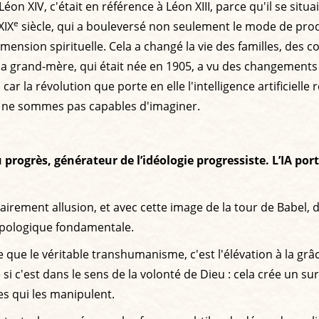
on XIV, c'était en référence à Léon XIII, parce qu'il se situ
e
XIX
siècle, qui a bouleversé non seulement le mode de pro
sion spirituelle. Cela a changé la vie des familles, des cou
 grand-mère, qui était née en 1905, a vu des changements qu
ar la révolution que porte en elle l'intelligence artificielle
s ne sommes pas capables d'imaginer.
 progrès, générateur de l’idéologie progressiste. L’IA por
 clairement allusion, et avec cette image de la tour de Babe
opologique fondamentale.
 que le véritable transhumanisme, c'est l'élévation à la gr
e si c'est dans le sens de la volonté de Dieu : cela crée un 
s qui les manipulent.