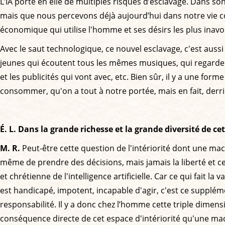
L’IA porte en elle de multiples risques d’esclavage. Dans s
mais que nous percevons déjà aujourd’hui dans notre vie co
économique qui utilise l'homme et ses désirs les plus inav
Avec le saut technologique, ce nouvel esclavage, c'est aus
jeunes qui écoutent tous les mêmes musiques, qui regarde
et les publicités qui vont avec, etc. Bien sûr, il y a une fo
consommer, qu'on a tout à notre portée, mais en fait, derriè
É. L. Dans la grande richesse et la grande diversité de c
M. R.
Peut-être cette question de l'intériorité dont une mac
même de prendre des décisions, mais jamais la liberté et cet 
et chrétienne de l'intelligence artificielle. Car ce qui fait
est handicapé, impotent, incapable d'agir, c'est ce supplément
responsabilité. Il y a donc chez l’homme cette triple dimens
conséquence directe de cet espace d'intériorité qu'une ma