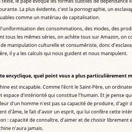
on texte, le pape évoque les formes subtiles de dépendance 
urante. La plus évidente, c'est la pornographie, un esclav
ouables comme un matériau de capitalisation.
si l'uniformisation des consommations, des modes, des produ
nt tous les mêmes séries, on achète tous sur Amazon, on c
rme de manipulation culturelle et consumériste, donc d'esclava
re, il y a les calculs qui nous guident et nous manipulent.
ette encyclique, quel point vous a plus particulièrement 
hine est incapable. Comme l’écrit le Saint-Père, un ordinate
espace d'intériorité qui constitue l'humain. Et je pense que 
 la valeur d'un homme n'est pas sa capacité de produire, d'agi
 d'âme, le fait d'avoir un esprit, qui lui confère cette intéri
ion : capacité de connaître, d'aimer et de choisir librement
chine n'aura jamais.