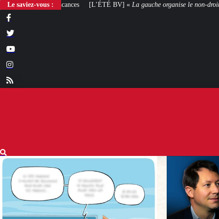
Le saviez-vous :
[L’ÉTÉ BV] «
La gauche organise le non-droit
»
[VOTRE AVIS] Yaël Bra