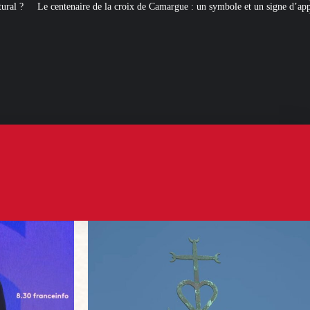
a croix de Camargue : un symbole et un signe d’appartenance
[ROMANS D’