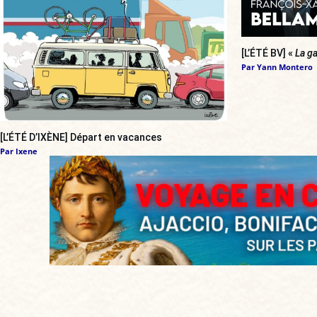
[L’ÉTÉ BV] «
La ga
Par
Yann Montero
[L’ÉTÉ D’IXÈNE] Départ en vacances
Par
Ixene