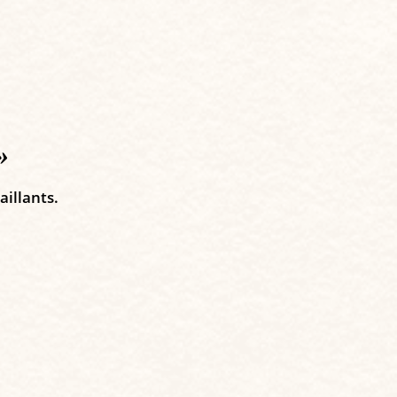
»
aillants.