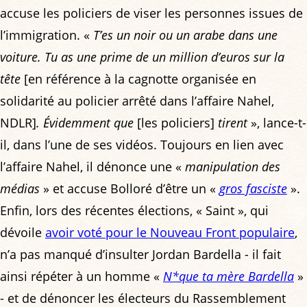
accuse les policiers de viser les personnes issues de
l’immigration. «
T’es un noir ou un arabe dans une
voiture. Tu as une prime de un million d’euros sur la
tête
[en référence à la cagnotte organisée en
solidarité au policier arrêté dans l’affaire Nahel,
NDLR]
. Évidemment que
[les policiers]
tirent
», lance-t-
il, dans l’une de ses vidéos. Toujours en lien avec
l’affaire Nahel, il dénonce une «
manipulation des
médias
» et accuse Bolloré d’être un «
gros fasciste
».
Enfin, lors des récentes élections, « Saint », qui
dévoile
avoir voté pour le Nouveau Front populaire
,
n’a pas manqué d’insulter Jordan Bardella - il fait
ainsi répéter à un homme «
N*que ta mère Bardella
»
- et de dénoncer les électeurs du Rassemblement