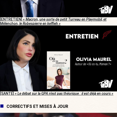
[ENTRETIEN]
« Macron, une sorte de petit Turreau en Playmobil, et
Mélenchon, le Robespierre en keffieh »
[SANTÉ]
« Le débat sur la GPA n’est pas théorique : il est déjà en cours »
CORRECTIFS ET MISES À JOUR