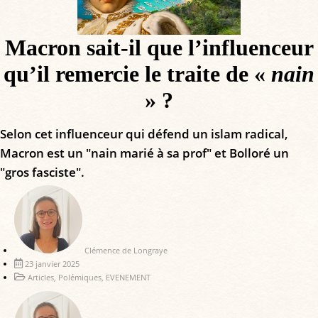
Macron sait-il que l’influenceur
qu’il remercie le traite de «
nain
» ?
Selon cet influenceur qui défend un islam radical,
Macron est un "nain marié à sa prof" et Bolloré un
"gros fasciste".
Clémence de Longraye
23 janvier 2025
Articles
,
Polémiques
,
EVENEMENT