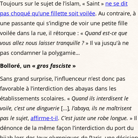
Toujours sur le sujet de l’islam, « Saint »
ne se dit
pas choqué qu’une fillette soit voilée
. Au contraire, à
une passante qui s’indigne de voir une petite fille
voilée dans la rue, il rétorque : «
Quand est-ce que
vous allez nous laisser tranquille ?
» Il va jusqu'à ne
pas condamner la polygamie…
Bolloré, un «
gros fasciste
»
Sans grand surprise, l’influenceur n’est donc pas
favorable à l’interdiction des abayas dans les
établissements scolaires. «
Quand ils interdisent le
voile, c’est une dinguerie
[…]
, l’abaya, ils ne maîtrisent
pas le sujet
,
affirme-t-il
.
C’est juste une robe longue.
» Il
dénonce de la même façon l’interdiction du port du
hijab lors des Jeux olympiques de Paris, une décision