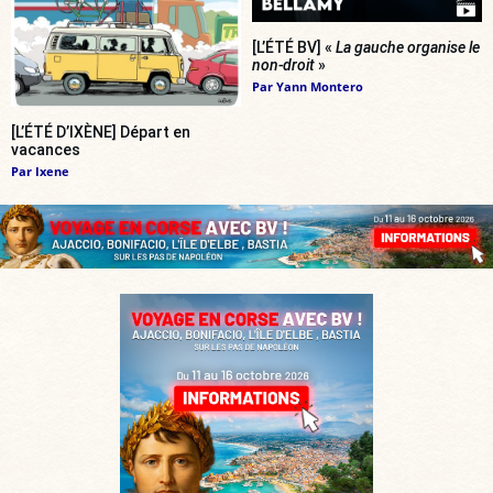
[L’ÉTÉ BV] «
La gauche organise le
non-droit
»
Par
Yann Montero
[L’ÉTÉ D’IXÈNE] Départ en
vacances
Par
Ixene