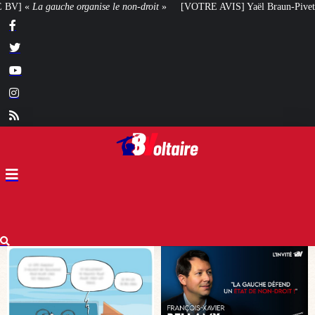
[VOTRE AVIS] Yaël Braun-Pivet doit-elle renoncer à son projet architectural