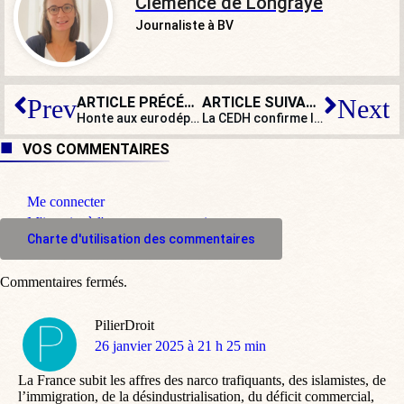
Clémence de Longraye
Journaliste à BV
ARTICLE PRÉCÉDENT
ARTICLE SUIVANT
Prev
Next
Honte aux eurodéputés français qui ont refusé de soutenir Boualem Sansal !
La CEDH confirme la sanction de CNews par l’Arcom, pour des propos de Zemmour
VOS COMMENTAIRES
Me connecter
M'inscrire à l'espace commentaire
Charte d'utilisation des commentaires
Commentaires fermés.
PilierDroit
dit
26 janvier 2025 à 21 h 25 min
:
La France subit les affres des narco trafiquants, des islamistes, de
l’immigration, de la désindustrialisation, du déficit commercial,