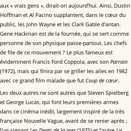
aux « vrais gens », dirait-on aujourd’hui. Ainsi, Dustin
Hoffman et Al Pacino supplantent, dans le cœur du
public, les John Wayne et les Clark Gable d’antan.
Gene Hackman est de la fournée, qui se sert comme
personne de son physique passe-partout. Les chefs
de file de ce mouvement ? Le plus fameux est
évidemment Francis Ford Coppola, avec son
Parrain
(1972), mais qui finira par se griller les ailes en 1982
avec ce grand film malade que fut
Coup de cœur
.
Les deux autres ne sont autres que Steven Spielberg
et George Lucas, qui font leurs premières armes
dans ce cinéma inédit, largement inspiré de la très
française Nouvelle Vague, avant de se renier après ;
l’un signant
Les Dents de la mer
(1975) et l’autre
La