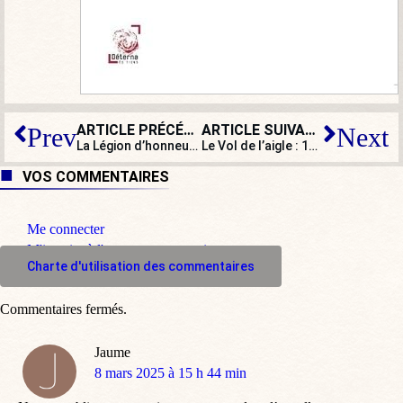
ARTICLE PRÉCÉDENT
ARTICLE SUIVANT
Prev
Next
La Légion d’honneur : popularisée ou banalisée ?
Le Vol de l’aigle : 1er mars 1815, Napoléon débarque en France
VOS COMMENTAIRES
Me connecter
M'inscrire à l'espace commentaire
Charte d'utilisation des commentaires
Commentaires fermés.
Jaume
dit
8 mars 2025 à 15 h 44 min
: