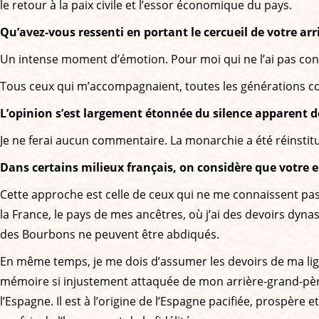
le retour à la paix civile et l’essor économique du pays.
Qu’avez-vous ressenti en portant le cercueil de votre arr
Un intense moment d’émotion. Pour moi qui ne l’ai pas connu,
Tous ceux qui m’accompagnaient, toutes les générations c
L’opinion s’est largement étonnée du silence apparent de
Je ne ferai aucun commentaire. La monarchie a été réinstitué
Dans certains milieux français, on considère que votre
Cette approche est celle de ceux qui ne me connaissent pas
la France, le pays de mes ancêtres, où j’ai des devoirs dynast
des Bourbons ne peuvent être abdiqués.
En même temps, je me dois d’assumer les devoirs de ma ligné
mémoire si injustement attaquée de mon arrière-grand-père
l’Espagne. Il est à l’origine de l’Espagne pacifiée, prospèr