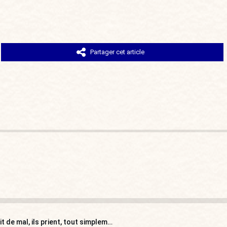
Partager cet article
Églises fermées en Algérie : « Les chrétiens n’ont rien fait de mal, ils prient, tout simplement ! »