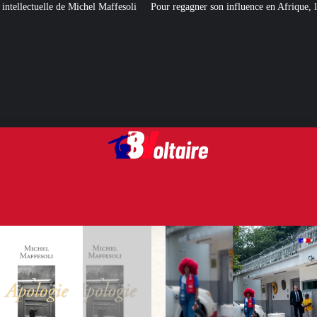
affesoli
Pour regagner son influence en Afrique, le Quai d’Orsay a choisi…