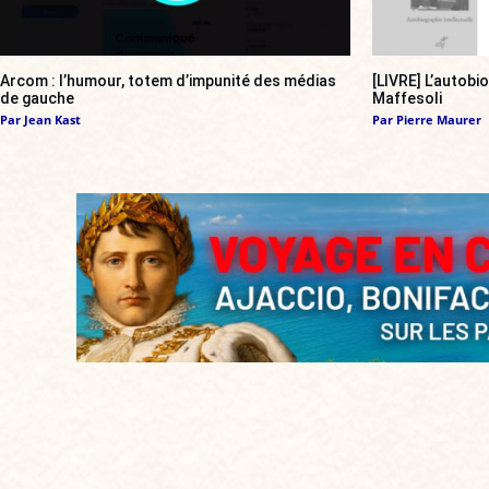
Arcom : l’humour, totem d’impunité des médias
[LIVRE] L’autobi
de gauche
Maffesoli
Par
Jean Kast
Par
Pierre Maurer