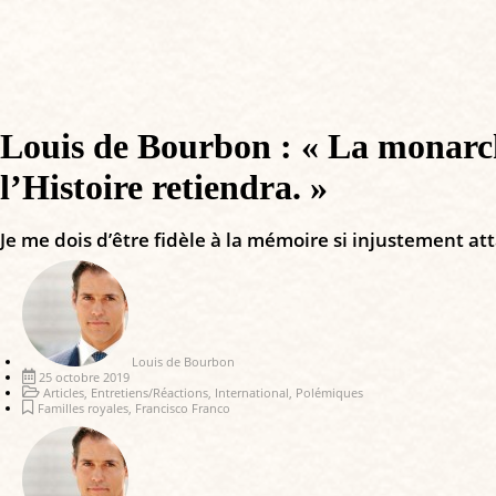
Louis de Bourbon : « La monarchi
l’Histoire retiendra. »
Je me dois d’être fidèle à la mémoire si injustement a
Louis de Bourbon
25 octobre 2019
Articles
,
Entretiens/Réactions
,
International
,
Polémiques
Familles royales
,
Francisco Franco