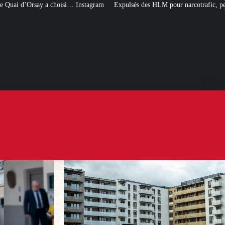
 Instagram
Expulsés des HLM pour narcotrafic, peuvent-ils obtenir un nouve