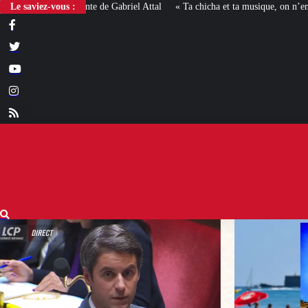
Le saviez-vous :
« Ta chicha et ta musique, on n’en veut pas » : la mairie RN d’Agde