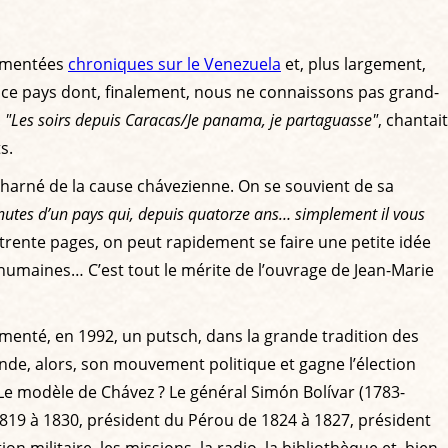
cumentées
chroniques sur le Venezuela
et, plus largement,
r ce pays dont, finalement, nous ne connaissons pas grand-
!
"Les soirs depuis Caracas/Je panama, je partaguasse"
, chantait
s.
harné de la cause chávezienne. On se souvient de sa
inutes d’un pays qui, depuis quatorze ans… simplement il vous
 trente pages, on peut rapidement se faire une petite idée
humaines… C’est tout le mérite de l’ouvrage de Jean-Marie
fomenté, en 1992, un putsch, dans la grande tradition des
nde, alors, son mouvement politique et gagne l’élection
e modèle de Chávez ? Le général Simón Bolívar (1783-
819 à 1830, président du Pérou de 1824 à 1827, président
on militaire, les missions, la radio, la bibliothèque et, bien