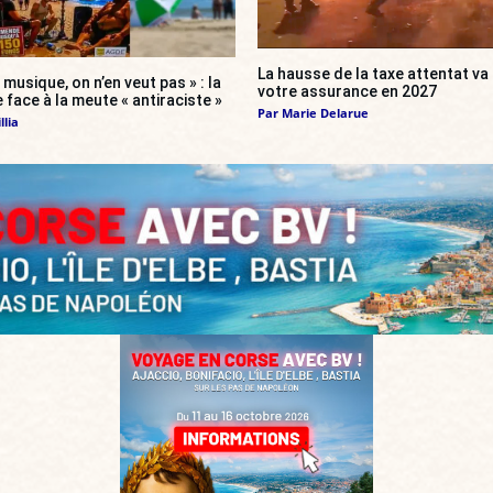
La hausse de la taxe attentat v
 musique, on n’en veut pas » : la
votre assurance en 2027
 face à la meute « antiraciste »
Par
Marie Delarue
llia