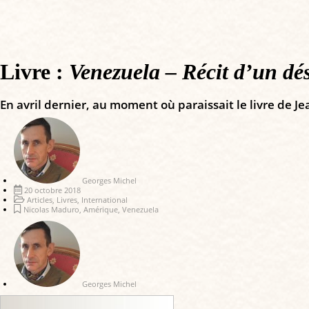
Livre :
Venezuela – Récit d’un dé
En avril dernier, au moment où paraissait le livre de J
Georges Michel
20 octobre 2018
Articles
,
Livres
,
International
Nicolas Maduro
,
Amérique
,
Venezuela
Georges Michel