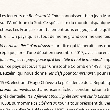
Les lecteurs de
Boulevard Voltaire
connaissent bien Jean-Mar
sur l'Amérique du Sud. Ce spécialiste du monde hispanique n
chose. Les Français sont tellement bons en géographie qu’il
Brel… Un pays qui est tout de même grand comme une fois e
Venezuela - Récit d’un désastre
: un titre qui fâcherait sans d
réplique, lors d’une débat en novembre 2017, avec Laurence 
fait enrager, ce pays, parce qu’il tient tête à tout le monde…"
Impo
sur ce pays découvert par Christophe Colomb en 1498, rego
Beuzelin, qui nous donne
"les clefs pour comprendre"
, pour r
1998, élection d’Hugo Chávez à la présidence de la Républiqu
pronunciamientos
sud-américains. Échec, condamnation à tre
présidentielle.
"Le 2 février 1999, il prête serment sur la Consti
1830), surnommé
Le Libérateur
, tour à tour président du V
de Bolivie d’août à décembre 1825). Avec Chávez, tout devient 