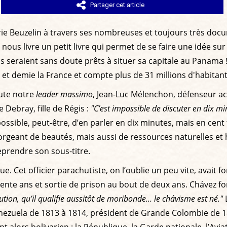
Partager cet article
ie Beuzelin à travers ses nombreuses et toujours très do
ous livre un petit livre qui permet de se faire une idée su
s seraient sans doute prêts à situer sa capitale au Panama 
t demie la France et compte plus de 31 millions d'habitant
oute notre
leader massimo
, Jean-Luc Mélenchon, défenseur ac
Debray, fille de Régis :
"C’est impossible de discuter en dix m
ssible, peut-être, d’en parler en dix minutes, mais en cent
rgeant de beautés, mais aussi de ressources naturelles et 
eprendre son sous-titre.
e. Cet officier parachutiste, on l’oublie un peu vite, avait 
nte ans et sortie de prison au bout de deux ans. Chávez fo
tution, qu’il qualifie aussitôt de moribonde… le chávisme est né."
L
enezuela de 1813 à 1814, président de Grande Colombie de 1
alors bolivarien : la République, la Garde nationale, l’Aviati