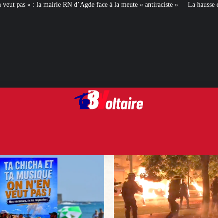
 face à la meute « antiraciste »
La hausse de la taxe attentat va augmenter 