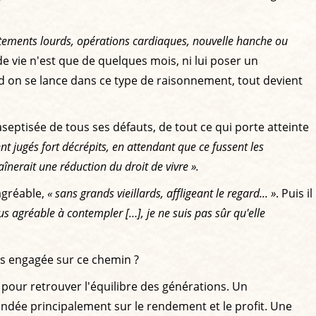
raitements lourds, opérations cardiaques, nouvelle hanche ou
de vie n'est que de quelques mois, ni lui poser un
nd on se lance dans ce type de raisonnement, tout devient
aseptisée de tous ses défauts, de tout ce qui porte atteinte
nt jugés fort décrépits, en attendant que ce fussent les
înerait une réduction du droit de vivre ».
 agréable,
« sans grands vieillards, affligeant le regard... »
. Puis il
lus agréable à contempler […], je ne suis pas sûr qu'elle
pas engagée sur ce chemin ?
 pour retrouver l'équilibre des générations. Un
ondée principalement sur le rendement et le profit. Une