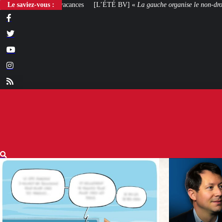
Le saviez-vous :
[L’ÉTÉ BV] «
La gauche organise le non-droit
»
[VOTRE AVIS] Yaël B