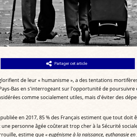
Partager cet article
orifient de leur « humanisme », a des tentations mortifères
ys-Bas en s'interrogeant sur l'opportunité de poursuivre des
sidérées comme socialement utiles, mais d'éviter des dépens
 publiée en 2017, 85 % des Français estiment que tout doit
une personne âgée coûterait trop cher à la Sécurité sociale.
rrouille, estime que
« eugénisme à la naissance, euthanasie en