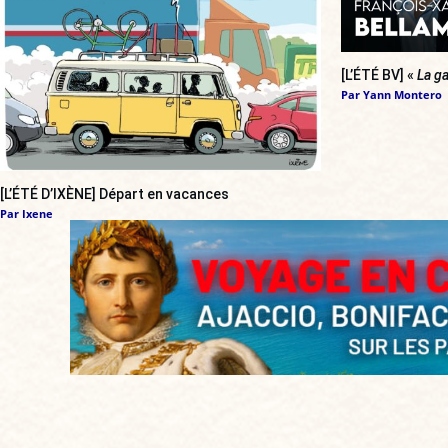
[L’ÉTÉ BV] «
La ga
Par
Yann Montero
[L’ÉTÉ D’IXÈNE] Départ en vacances
Par
Ixene