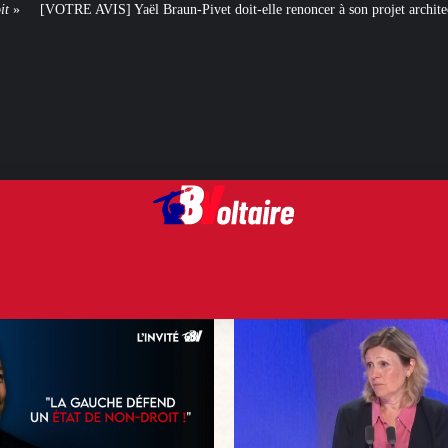
raun-Pivet doit-elle renoncer à son projet architectural ?
Le centenaire d