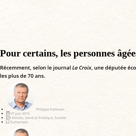
Pour certains, les personnes âgée
Récemment, selon le journal
La Croix
, une députée éco
les plus de 70 ans.
Philippe Kerlouan
07 juin 2019
Articles
,
Santé et Politique
,
Société
Euthanasie