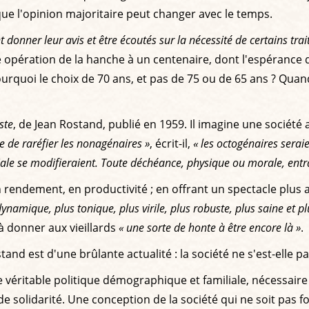
 que l'opinion majoritaire peut changer avec le temps.
nt donner leur avis et être écoutés sur la nécessité de certains t
ne opération de la hanche à un centenaire, dont l'espérance 
ourquoi le choix de 70 ans, et pas de 75 ou de 65 ans ? Qua
ste
, de Jean Rostand, publié en 1959. Il imagine une société 
e de raréfier les nonagénaires »
, écrit-il,
« les octogénaires seraie
ciale se modifieraient. Toute déchéance, physique ou morale, entra
 en rendement, en productivité ; en offrant un spectacle plus
 dynamique, plus tonique, plus virile, plus robuste, plus saine et p
'à donner aux vieillards
« une sorte de honte à être encore là »
.
and est d'une brûlante actualité : la société ne s'est-elle 
 véritable politique démographique et familiale, nécessaire
e solidarité. Une conception de la société qui ne soit pas f