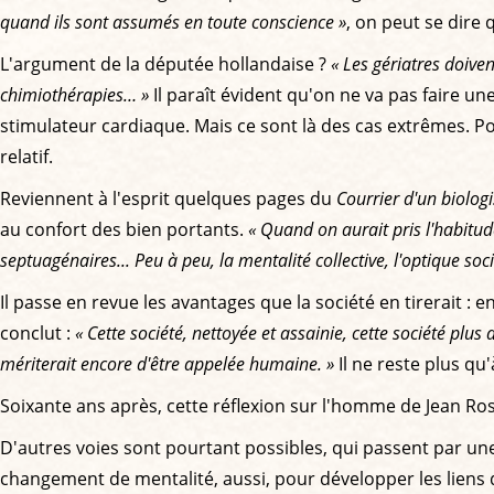
quand ils sont assumés en toute conscience »
, on peut se dire
L'argument de la députée hollandaise ?
« Les gériatres doive
chimiothérapies… »
Il paraît évident qu'on ne va pas faire u
stimulateur cardiaque. Mais ce sont là des cas extrêmes. P
relatif.
Reviennent à l'esprit quelques pages du
Courrier d'un biologi
au confort des bien portants.
« Quand on aurait pris l'habitud
septuagénaires... Peu à peu, la mentalité collective, l'optique so
Il passe en revue les avantages que la société en tirerait :
conclut :
« Cette société, nettoyée et assainie, cette société plus
mériterait encore d'être appelée humaine. »
Il ne reste plus qu
Soixante ans après, cette réflexion sur l'homme de Jean Rost
D'autres voies sont pourtant possibles, qui passent par une
changement de mentalité, aussi, pour développer les liens d