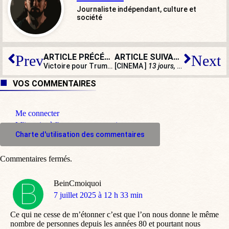
Journaliste indépendant, culture et
société
ARTICLE PRÉCÉDENT
ARTICLE SUIVANT
Prev
Next
Victoire pour Trump : une nageuse trans se voit retirer ses médailles !
[CINEMA ]
13 jours, 13 nuits
, beau r
VOS COMMENTAIRES
Me connecter
M'inscrire à l'espace commentaire
Charte d'utilisation des commentaires
Commentaires fermés.
BeinCmoiquoi
dit
7 juillet 2025 à 12 h 33 min
:
Ce qui ne cesse de m’étonner c’est que l’on nous donne le même
nombre de personnes depuis les années 80 et pourtant nous