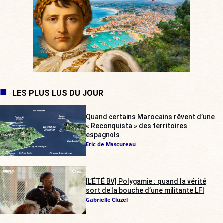
LES PLUS LUS DU JOUR
Quand certains Marocains rêvent d’une
« Reconquista » des territoires
espagnols
Eric de Mascureau
[L’ÉTÉ BV] Polygamie : quand la vérité
sort de la bouche d’une militante LFI
Gabrielle Cluzel