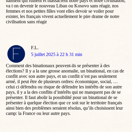
haïssent qui ruinent et massacrent notre pays et notre civilisation,
va t on devenir le nouveau Liban ou Kosovo sans réagir, nos
femmes et nos petites filles vont elles devoir se voiler pour
exister, les français vivent actuellement le pire drame de notre
civilisation sans réagir
F.L.
dit
5 juillet 2025 à 22 h 31 min
:
Comment des binationaux peuvent-ils se présenter à des
élections? Il y a la une grosse anomalie, un binational, en cas de
conflit avec son autre pays, et un conflit n’est pas seulement
armé, il peut être de plusieurs ordres: économique, social, …
celui ci défendra ou risque de défendre les intérêts de son autre
pays, il y a la des conflits d’intérêts qui ne manquent pas de se
présenter. Il faut abolir la possibilité pour un binational de se
présenter à quelque élection que ce soit sur le territoire français
ainsi bien des problèmes seraient résolus, qu’ils choisissent leur
camp: la France ou leur autre pays.