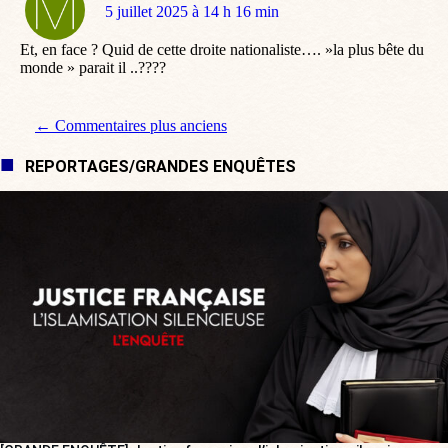
dit
5 juillet 2025 à 14 h 16 min
:
Et, en face ? Quid de cette droite nationaliste…. »la plus bête du
monde » parait il ..????
Navigation de commentaire
← Commentaires plus anciens
REPORTAGES/GRANDES ENQUÊTES