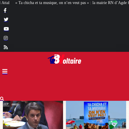
n n’en veut pas » : la mairie RN d’Agde face à la meute « antiraciste »
La h