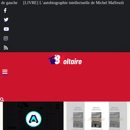
e intellectuelle de Michel Maffesoli
Pour regagner son influence en Afriqu