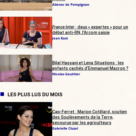
Alienor de Pompignan
France Inter
: deux « expertes » pour un
débat anti-RN, l’Arcom saisie
Jean Kast
Bilal Hassani et Lena Situations : les
enfants cachés d’Emmanuel Macron ?
Nicolas Gauthier
LES PLUS LUS DU MOIS
Cap-Ferret : Marion Cotillard, soutien
des Soulèvements de la Terre,
secourue par les agriculteurs
Gabrielle Cluzel