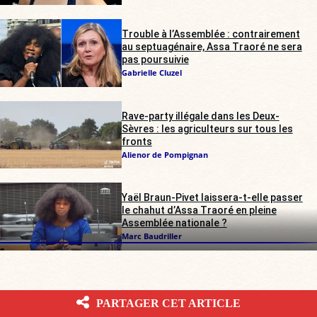
Trouble à l’Assemblée : contrairement
au septuagénaire, Assa Traoré ne sera
pas poursuivie
Gabrielle Cluzel
Rave-party illégale dans les Deux-
Sèvres : les agriculteurs sur tous les
fronts
Alienor de Pompignan
Yaël Braun-Pivet laissera-t-elle passer
le chahut d’Assa Traoré en pleine
Assemblée nationale ?
Marc Baudriller
PARTAGER CET ARTICLE