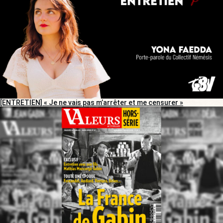
[ENTRETIEN] « Je ne vais pas m’arrêter et me censurer »