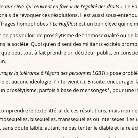
re aux ONG qui œuvrent en faveur de l’égalité des droits »
. Le P
s de révoquer ces résolutions. Il est aussi sous-entendu a
 suffrages homophobes ?
Le HuffPost
est un bon élève qui ne m
st ne pas vouloir de prosélytisme de l’homosexualité ou de la
 la société. Quoi qu’en disent des militants excités prompts
 que peut tout à fait prendre un décideur public, en consc
un.
ourager la tolérance à l’égard des personnes LGBTI »
pose problèm
ie et aucune idéologie n’intervient ici. Ensuite, encourager 
 un prosélytisme, parfois à base de mensonges*, pour une i
omprendre le texte littéral de ces résolutions, mais rien ne 
osexuelles, bisexuelles, transsexuelles ou intersexes. Les
 sans doute faible, autant ne pas tenter le diable et faire a