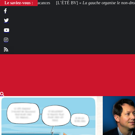
Le saviez-vous :
[L’ÉTÉ BV] «
La gauche organise le non-droit
»
[VOTRE AVIS] Yaël B