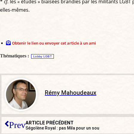
*
cf.
les « études » biaisées brandies par les militants LGBT p
elles-mêmes.
Obtenir le lien ou envoyer cet article à un ami
Thématiques :
Lobby LGBT
Rémy Mahoudeaux
ARTICLE PRÉCÉDENT
Prev
Ségolène Royal : pas Mila pour un sou