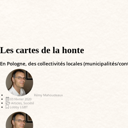
Les cartes de la honte
En Pologne, des collectivités locales (municipalités/co
Rémy Mahoudeaux
03 février 2020
Articles
,
Société
Lobby LGBT