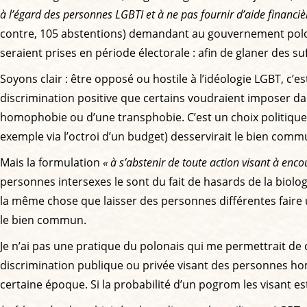
à l’égard des personnes LGBTI et à ne pas fournir d’aide financiè
contre, 105 abstentions) demandant au gouvernement polonai
seraient prises en période électorale : afin de glaner des
Soyons clair : être opposé ou hostile à l’idéologie LGBT, c’e
discrimination positive que certains voudraient imposer dans
homophobie ou d’une transphobie. C’est un choix politique
exemple via l’octroi d’un budget) desservirait le bien comm
Mais la formulation
« à s’abstenir de toute action visant à enc
personnes intersexes le sont du fait de hasards de la biolog
la même chose que laisser des personnes différentes faire
le bien commun.
Je n’ai pas une pratique du polonais qui me permettrait de c
discrimination publique ou privée visant des personnes hom
certaine époque. Si la probabilité d’un pogrom les visant est