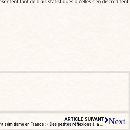
sentent tant de biais statistiques qu’elles s’en discréditent
ARTICLE SUIVANT
Next
Rabbin Tom Cohen à propos de l’antisémitisme en France : « Des petites réflexions à la violence… »