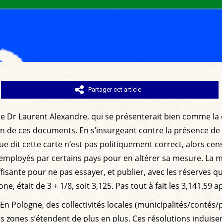
Partager cet article
Selon le Dr Laurent Alexandre, qui se présenterait bien comm
 un de ces documents. En s’insurgeant contre la présence de
que dit cette carte n’est pas politiquement correct, alors cens
 employés par certains pays pour en altérer sa mesure. La mé
uffisante pour ne pas essayer, et publier, avec les réserves
e, était de 3 + 1/8, soit 3,125. Pas tout à fait les 3,141.59 
 En Pologne, des collectivités locales (municipalités/conté
es zones s’étendent de plus en plus. Ces résolutions induise