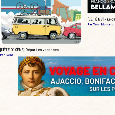
[L’ÉTÉ BV] «
La ga
Par
Yann Montero
[L’ÉTÉ D’IXÈNE] Départ en vacances
Par
Ixene