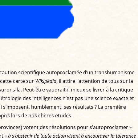
e la caution scientifique autoproclamée d’un transhumanisme
 cette carte sur
Wikipédia
, il attire l’attention de tous sur la
urons-la. Peut-être vaudrait-il mieux se livrer à la critique
trologie des intelligences n’est pas une science exacte et
 qui s’imposent, humblement, ses résultats ? La première
appris lors de nos chères études.
s/provinces) votent des résolutions pour s’autoproclamer
«
nt
« à s’abstenir de toute action visant à encourager la tolérance