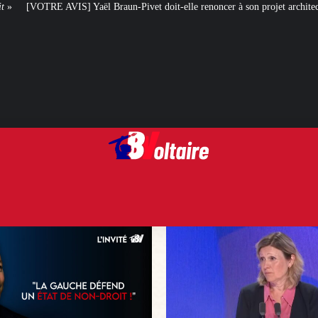
raun-Pivet doit-elle renoncer à son projet architectural ?
Le centenaire d