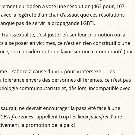
arlement européen a voté une résolution (463 pour, 107
vec la légèreté d’un char d’assaut que ces résolutions
anque pas de servir la propagande LGBTI.
 transsexualité, c’est juste refuser leur promotion ou la
 à se poser en victimes, ce n’est en rien constitutif d’une
ience, qui considérerait que favoriser une communauté (par
e. D’abord à cause du « I » pour « intersexe ». Les
la tolérance envers des personnes différentes, ce n’est pas
déologie communautariste et, dès lors, incompatible avec
saurait, ne devrait encourager la passivité face à une
LGBTI-free zones
rappellent trop les lieux
judenfrei
d’une
ctivement la promotion de la paix !