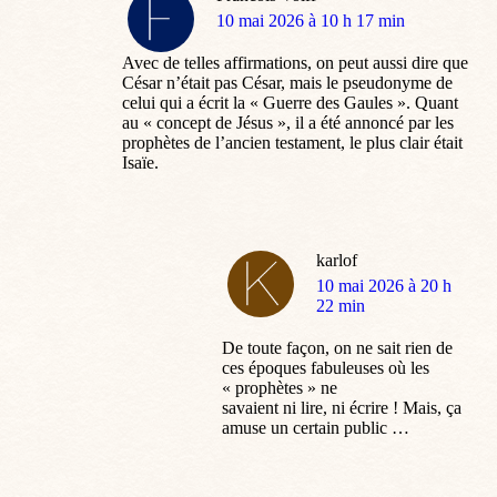
dit
10 mai 2026 à 10 h 17 min
:
Avec de telles affirmations, on peut aussi dire que
César n’était pas César, mais le pseudonyme de
celui qui a écrit la « Guerre des Gaules ». Quant
au « concept de Jésus », il a été annoncé par les
prophètes de l’ancien testament, le plus clair était
Isaïe.
karlof
dit
10 mai 2026 à 20 h
:
22 min
De toute façon, on ne sait rien de
ces époques fabuleuses où les
« prophètes » ne
savaient ni lire, ni écrire ! Mais, ça
amuse un certain public …