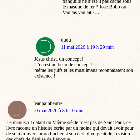
tranquille ne s’est-il pas caché sous
le masque de fer ? Jose Bobo ou
Vanitas vanitatis…
dudu
dit
11 mai 2026 à 19 h 29 min
:
Jésus christ, un concept !
T’en est un beau de concept !
même les juifs et les musulmans reconnaissent son
existence !
Jeanpainbeurre
dit
10 mai 2026 à 8 h 10 min
:
Le manuscrit datant du VIème siècle n’est pas de Saint Paul, ce
livre raconte un histoire écrite par un moine qui devait avoir peur
de se retrouver sur un bucher si son écrit divergeait de la vision
des chefs de l’église de l’époque….