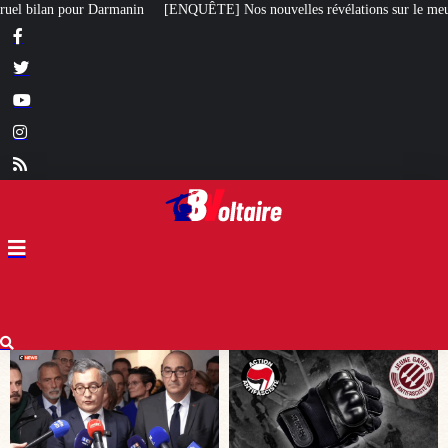
 Nos nouvelles révélations sur le meurtre de Quentin commis par des antifa