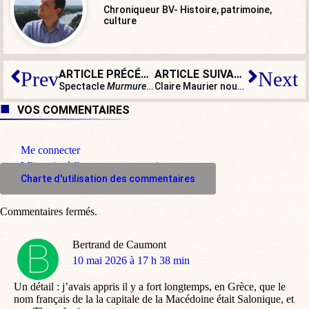
Chroniqueur BV- Histoire, patrimoine,
culture
ARTICLE PRÉCÉDENT
ARTICLE SUIVANT
Prev
Next
Spectacle
Murmures de la Cité
à Moulins : la gauche se 
Claire Maurier nous a quittés : la gloire des seconds rôles du cinéma français
VOS COMMENTAIRES
Me connecter
M'inscrire à l'espace commentaire
Charte d'utilisation des commentaires
Commentaires fermés.
Bertrand de Caumont
dit
10 mai 2026 à 17 h 38 min
:
Un détail : j’avais appris il y a fort longtemps, en Grèce, que le
nom français de la la capitale de la Macédoine était Salonique, et