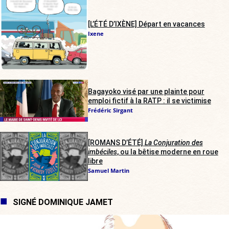
[L’ÉTÉ D’IXÈNE] Départ en vacances
Ixene
Bagayoko visé par une plainte pour
emploi fictif à la RATP : il se victimise
Frédéric Sirgant
[ROMANS D’ÉTÉ]
La Conjuration des
imbéciles
, ou la bêtise moderne en roue
libre
Samuel Martin
SIGNÉ DOMINIQUE JAMET