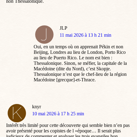
non Thessalonique.
JLP
dit
11 mai 2026 à 13 h 21 min
:
Oui, en un temps où on apprenait Pékin et non
Beijing, Londres au lieu de London, Porto Rico
au lieu de Puerto Rico. Le nom est bien :
Thessalonique. Sinon, se méfier, la capitale de la
Macédoine (dite du Nord), c’est Skopje.
Thessalonique n’est que le chef-lieu de la région
Macédoine [grecque]-et-Thrace.
knyr
dit
10 mai 2026 à 17 h 25 min
:
Intérêt très limité pour cette découverte qui semble bien n’en pas
avoir présrnté pour les copistes de l »époque… Il serait plus
judicieux de commenter et analyser les trois evangiles hon