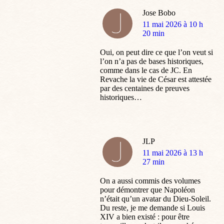
Jose Bobo
dit
11 mai 2026 à 10 h
:
20 min
Oui, on peut dire ce que l’on veut si
l’on n’a pas de bases historiques,
comme dans le cas de JC. En
Revache la vie de César est attestée
par des centaines de preuves
historiques…
JLP
dit
11 mai 2026 à 13 h
:
27 min
On a aussi commis des volumes
pour démontrer que Napoléon
n’était qu’un avatar du Dieu-Soleil.
Du reste, je me demande si Louis
XIV a bien existé : pour être