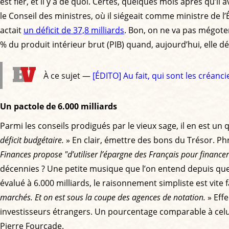
est fier, et il y a de quoi. Certes, quelques mois après qu’i
le Conseil des ministres, où il siégeait comme ministre de
actait
un déficit de 37,8 milliards
. Bon, on ne va pas mégoter
% du produit intérieur brut (PIB) quand, aujourd’hui, elle dé
À ce sujet —
[ÉDITO] Au fait, qui sont les créanc
Un pactole de 6.000 milliards
Parmi les conseils prodigués par le vieux sage, il en est un 
déficit budgétaire.
» En clair, émettre des bons du Trésor. Ph
Finances propose "d’utiliser l’épargne des Français pour financer 
décennies ? Une petite musique que l’on entend depuis que
évalué à 6.000 milliards, le raisonnement simpliste est vite fai
marchés. Et on est sous la coupe des agences de notation.
» Eff
investisseurs étrangers. Un pourcentage comparable à celui
Pierre Fourcade.