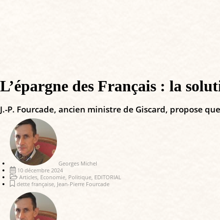
L’épargne des Français : la solut
J.-P. Fourcade, ancien ministre de Giscard, propose que
Georges Michel
10 décembre 2024
Articles
,
Economie
,
Politique
,
EDITORIAL
dette française
,
Jean-Pierre Fourcade