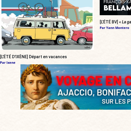
[L’ÉTÉ BV] «
La ga
Par
Yann Montero
[L’ÉTÉ D’IXÈNE] Départ en vacances
Par
Ixene