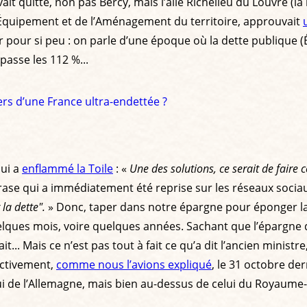
l avait quitté, non pas Bercy, mais l’aile Richelieu du Louvre
 l’Équipement et de l’Aménagement du territoire, approuvait
 pour si peu : on parle d’une époque où la dette publique (Ét
passe les 112 %...
iers d’une France ultra-endettée ?
qui a
enflammé la Toile
: «
Une des solutions, ce serait de faire
rase qui a immédiatement été reprise sur les réseaux sociau
la dette".
» Donc, taper dans notre épargne pour éponger la
lques mois, voire quelques années. Sachant que l’épargne d
t... Mais ce n’est pas tout à fait ce qu’a dit l’ancien ministre,
ectivement,
comme nous l’avions expliqué
, le 31 octobre de
 de l’Allemagne, mais bien au-dessus de celui du Royaume-U