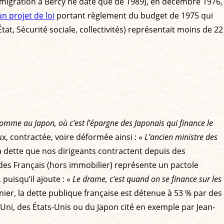
 (la migration à Bercy ne date que de 1989), en décembre 1976,
un projet de loi
portant règlement du budget de 1975 qui
at, Sécurité sociale, collectivités) représentait moins de 22
 comme au Japon, où c’est l’épargne des Japonais qui finance le
x, contractée, voire déformée ainsi : «
L’ancien ministre des
 dette que nos dirigeants contractent depuis des
es Français (hors immobilier) représente un pactole
 puisqu’il ajoute : «
Le drame, c’est quand on se finance sur les
rnier, la dette publique française est détenue à 53 % par des
ni, des États-Unis ou du Japon cité en exemple par Jean-