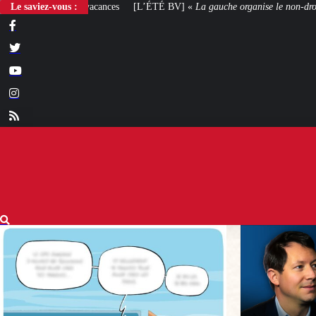
Le saviez-vous :
[L’ÉTÉ BV] «
La gauche organise le non-droit
»
[VOTRE AVIS] Yaël B