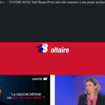
raun-Pivet doit-elle renoncer à son projet architectural ?
Le centenaire d