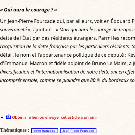
« Qui aura le courage ? »
Un Jean-Pierre Fourcade qui, par ailleurs, voit en Édouard 
souveraineté
», ajoutant : «
Mais qui aura le courage de propose
dette de l’État par des résidents étrangers. Parmi les reco
l’acquisition de la dette française par les particuliers résidents,
détail, le nom et l’appartenance politique de ce député : K
d'Emmanuel Macron et fidèle adjoint de Bruno Le Maire, a jus
diversification et l’internationalisation de notre dette ont en e
incompréhensible, comme se plaindre que 80 % du bordeaux soit e
Obtenir le lien ou envoyer cet article à un ami
Thématiques :
dette française
Jean-Pierre Fourcade