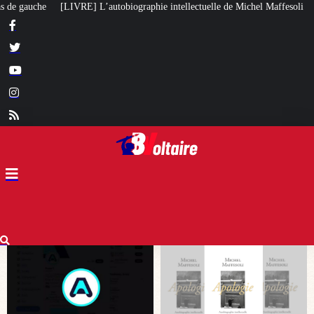
hie intellectuelle de Michel Maffesoli
Pour regagner son influence en Afr