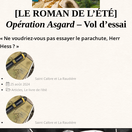
[LE ROMAN DE L’ÉTÉ]
Opération Asgard
– Vol d’essai
« Ne voudriez-vous pas essayer le parachute, Herr
Hess ? »
Saint Calbre et La Raudière
25 août 2024
Articles
,
Le livre de l'été
Saint Calbre et La Raudière