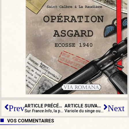
ARTICLE PRÉCÉDENT
ARTICLE SUIVANT
Prev
Next
Sur
France Info
, la propagande ne prend pas de vacances
Variole du singe ou pénurie de médecins : où est la vraie menace ?
VOS COMMENTAIRES